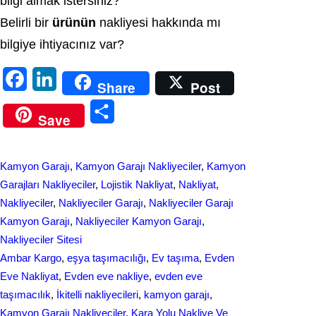
bilgi almak istersiniz?
Belirli bir
ürünün
nakliyesi hakkında mı
bilgiye ihtiyacınız var?
F
L
Share
Post
a
i
S
Save
c
n
h
e
k
a
Kamyon Garajı
, 
Kamyon Garajı Nakliyeciler
, 
Kamyon
b
e
r
Garajları Nakliyeciler
, 
Lojistik Nakliyat
, 
Nakliyat
, 
o
d
Nakliyeciler
, 
Nakliyeciler Garajı
, 
Nakliyeciler Garajı
e
Kamyon Garajı
, 
Nakliyeciler Kamyon Garajı
, 
o
I
Nakliyeciler Sitesi
k
n
Ambar Kargo
, 
eşya taşımacılığı
, 
Ev taşıma
, 
Evden
Eve Nakliyat
, 
Evden eve nakliye
, 
evden eve
taşımacılık
, 
İkitelli nakliyecileri
, 
kamyon garajı
, 
Kamyon Garajı Nakliyeciler
, 
Kara Yolu Nakliye Ve