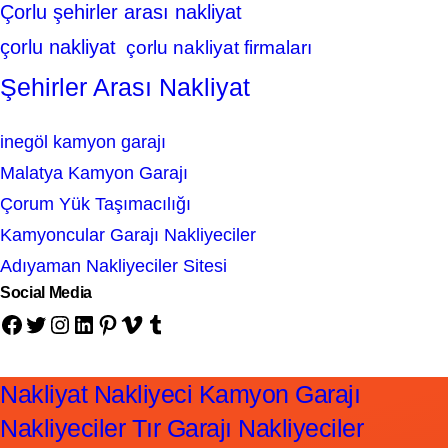
Çorlu şehirler arası nakliyat
çorlu nakliyat
çorlu nakliyat firmaları
Şehirler Arası Nakliyat
inegöl kamyon garajı
Malatya Kamyon Garajı
Çorum Yük Taşımacılığı
Kamyoncular Garajı Nakliyeciler
Adıyaman Nakliyeciler Sitesi
Social Media
Facebook
Twitter
Instagram
LinkedIn
Pinterest
Vimeo
Tumblr
Nakliyat Nakliyeci Kamyon Garajı
Nakliyeciler Tır Garajı Nakliyeciler