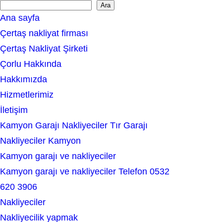
Ara
S
Ana sayfa
e
Çertaş nakliyat firması
a
Çertaş Nakliyat Şirketi
r
Çorlu Hakkında
c
Hakkımızda
h
Hizmetlerimiz
İletişim
Kamyon Garajı Nakliyeciler Tır Garajı
Nakliyeciler Kamyon
Kamyon garajı ve nakliyeciler
Kamyon garajı ve nakliyeciler Telefon 0532
620 3906
Nakliyeciler
Nakliyecilik yapmak