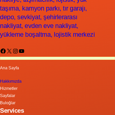
taşıma, kamyon parkı, tır garajı,
depo, sevkiyat, şehirlerarası
nakliyat, evden eve nakliyat,
yükleme boşaltma, lojistik merkezi
Facebook
X
Instagram
YouTube
Ana Sayfa
Hakkımızda
Hizmetler
Sayfalar
Buloğlar
Services