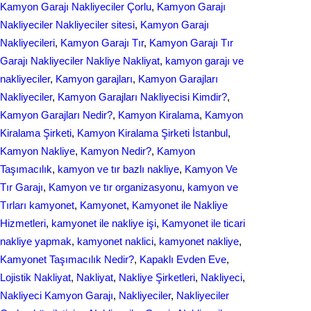
Kamyon Garajı Nakliyeciler Çorlu
, 
Kamyon Garajı
Nakliyeciler Nakliyeciler sitesi
, 
Kamyon Garajı
Nakliyecileri
, 
Kamyon Garajı Tır
, 
Kamyon Garajı Tır
Garajı Nakliyeciler Nakliye Nakliyat
, 
kamyon garajı ve
nakliyeciler
, 
Kamyon garajları
, 
Kamyon Garajları
Nakliyeciler
, 
Kamyon Garajları Nakliyecisi Kimdir?
, 
Kamyon Garajları Nedir?
, 
Kamyon Kiralama
, 
Kamyon
Kiralama Şirketi
, 
Kamyon Kiralama Şirketi İstanbul
, 
Kamyon Nakliye
, 
Kamyon Nedir?
, 
Kamyon
Taşımacılık
, 
kamyon ve tır bazlı nakliye
, 
Kamyon Ve
Tır Garajı
, 
Kamyon ve tır organizasyonu
, 
kamyon ve
Tırları kamyonet
, 
Kamyonet
, 
Kamyonet ile Nakliye
Hizmetleri
, 
kamyonet ile nakliye işi
, 
Kamyonet ile ticari
nakliye yapmak
, 
kamyonet naklici
, 
kamyonet nakliye
, 
Kamyonet Taşımacılık Nedir?
, 
Kapaklı Evden Eve
, 
Lojistik Nakliyat
, 
Nakliyat
, 
Nakliye Şirketleri
, 
Nakliyeci
, 
Nakliyeci Kamyon Garajı
, 
Nakliyeciler
, 
Nakliyeciler