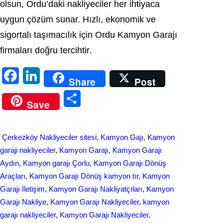
olsun, Ordu’daki nakliyeciler her ihtiyaca
uygun çözüm sunar. Hızlı, ekonomik ve
sigortalı taşımacılık için Ordu Kamyon Garajı
firmaları doğru tercihtir.
F
L
Share
Post
a
i
S
Save
c
n
h
e
k
a
Çerkezköy Nakliyeciler sitesi
, 
Kamyon Gajı
, 
Kamyon
b
e
r
garaji nakliyeciler
, 
Kamyon Garajı
, 
Kamyon Garajı
o
d
Aydın
, 
Kamyon garajı Çorlu
, 
Kamyon Garajı Dönüş
e
Araçları
, 
Kamyon Garajı Dönüş kamyon tır
, 
Kamyon
o
I
Garajı İletişim
, 
Kamyon Garajı Nakliyatçıları
, 
Kamyon
k
n
Garajı Nakliye
, 
Kamyon Garajı Nakliyeciler
, 
kamyon
garajı nakliyeciler
, 
Kamyon Garajı Nakliyeciler
, 