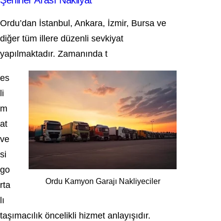
Şehirler Arası Nakliyat
Ordu’dan İstanbul, Ankara, İzmir, Bursa ve
diğer tüm illere düzenli sevkiyat
yapılmaktadır. Zamanında t
es
li
m
at
ve
si
go
Ordu Kamyon Garajı Nakliyeciler
rta
lı
taşımacılık öncelikli hizmet anlayışıdır.