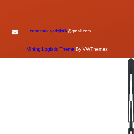
certasnakliyatlojistik
@gmail.com
Mining Logistic Theme
By VWThemes