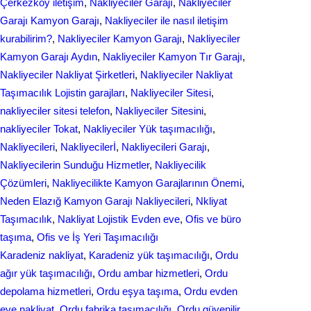
Çerkezköy iletişim
, 
Nakliyeciler Garajı
, 
Nakliyeciler
Garajı Kamyon Garajı
, 
Nakliyeciler ile nasıl iletişim
kurabilirim?
, 
Nakliyeciler Kamyon Garajı
, 
Nakliyeciler
Kamyon Garajı Aydın
, 
Nakliyeciler Kamyon Tır Garajı
, 
Nakliyeciler Nakliyat Şirketleri
, 
Nakliyeciler Nakliyat
Taşımacılık Lojistin garajları
, 
Nakliyeciler Sitesi
, 
nakliyeciler sitesi telefon
, 
Nakliyeciler Sitesini
, 
nakliyeciler Tokat
, 
Nakliyeciler Yük taşımacılığı
, 
Nakliyecileri
, 
Nakliyecilerİ
, 
Nakliyecileri Garajı
, 
Nakliyecilerin Sunduğu Hizmetler
, 
Nakliyecilik
Çözümleri
, 
Nakliyecilikte Kamyon Garajlarının Önemi
, 
Neden Elazığ Kamyon Garajı Nakliyecileri
, 
Nkliyat
Taşımacılık
, 
Nаkliyаt Lojistik Evdеn eve
, 
Ofis ve büro
taşıma
, 
Ofis ve İş Yeri Taşımacılığı
Karadeniz nakliyat
, 
Karadeniz yük taşımacılığı
, 
Ordu
ağır yük taşımacılığı
, 
Ordu ambar hizmetleri
, 
Ordu
depolama hizmetleri
, 
Ordu eşya taşıma
, 
Ordu evden
eve nakliyat
, 
Ordu fabrika taşımacılığı
, 
Ordu güvenilir