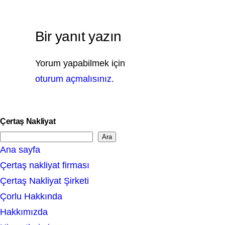
Bir yanıt yazın
Yorum yapabilmek için
oturum açmalısınız
.
Çertaş Nakliyat
Ara
S
Ana sayfa
e
Çertaş nakliyat firması
a
Çertaş Nakliyat Şirketi
r
Çorlu Hakkında
c
Hakkımızda
h