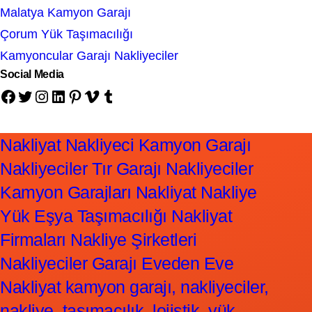
Malatya Kamyon Garajı
Çorum Yük Taşımacılığı
Kamyoncular Garajı Nakliyeciler
Social Media
Facebook
Twitter
Instagram
LinkedIn
Pinterest
Vimeo
Tumblr
Nakliyat Nakliyeci Kamyon Garajı
Nakliyeciler Tır Garajı Nakliyeciler
Kamyon Garajları Nakliyat Nakliye
Yük Eşya Taşımacılığı Nakliyat
Firmaları Nakliye Şirketleri
Nakliyeciler Garajı Eveden Eve
Nakliyat kamyon garajı, nakliyeciler,
nakliye, taşımacılık, lojistik, yük