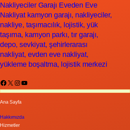
Nakliyeciler Garajı Eveden Eve
Nakliyat kamyon garajı, nakliyeciler,
nakliye, taşımacılık, lojistik, yük
taşıma, kamyon parkı, tır garajı,
depo, sevkiyat, şehirlerarası
nakliyat, evden eve nakliyat,
yükleme boşaltma, lojistik merkezi
Facebook
X
Instagram
YouTube
Ana Sayfa
Hakkımızda
Hizmetler