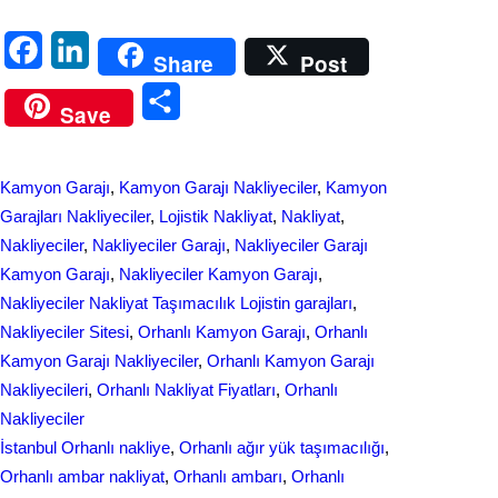
F
L
Share
Post
a
i
S
Save
c
n
h
e
k
a
Kamyon Garajı
, 
Kamyon Garajı Nakliyeciler
, 
Kamyon
b
e
r
Garajları Nakliyeciler
, 
Lojistik Nakliyat
, 
Nakliyat
, 
o
d
Nakliyeciler
, 
Nakliyeciler Garajı
, 
Nakliyeciler Garajı
e
Kamyon Garajı
, 
Nakliyeciler Kamyon Garajı
, 
o
I
Nakliyeciler Nakliyat Taşımacılık Lojistin garajları
, 
k
n
Nakliyeciler Sitesi
, 
Orhanlı Kamyon Garajı
, 
Orhanlı
Kamyon Garajı Nakliyeciler
, 
Orhanlı Kamyon Garajı
Nakliyecileri
, 
Orhanlı Nakliyat Fiyatları
, 
Orhanlı
Nakliyeciler
İstanbul Orhanlı nakliye
, 
Orhanlı ağır yük taşımacılığı
, 
Orhanlı ambar nakliyat
, 
Orhanlı ambarı
, 
Orhanlı