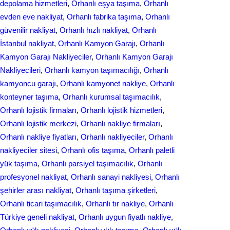
depolama hizmetleri
, 
Orhanlı eşya taşıma
, 
Orhanlı
evden eve nakliyat
, 
Orhanlı fabrika taşıma
, 
Orhanlı
güvenilir nakliyat
, 
Orhanlı hızlı nakliyat
, 
Orhanlı
İstanbul nakliyat
, 
Orhanlı Kamyon Garajı
, 
Orhanlı
Kamyon Garajı Nakliyeciler
, 
Orhanlı Kamyon Garajı
Nakliyecileri
, 
Orhanlı kamyon taşımacılığı
, 
Orhanlı
kamyoncu garajı
, 
Orhanlı kamyonet nakliye
, 
Orhanlı
konteyner taşıma
, 
Orhanlı kurumsal taşımacılık
, 
Orhanlı lojistik firmaları
, 
Orhanlı lojistik hizmetleri
, 
Orhanlı lojistik merkezi
, 
Orhanlı nakliye firmaları
, 
Orhanlı nakliye fiyatları
, 
Orhanlı nakliyeciler
, 
Orhanlı
nakliyeciler sitesi
, 
Orhanlı ofis taşıma
, 
Orhanlı paletli
yük taşıma
, 
Orhanlı parsiyel taşımacılık
, 
Orhanlı
profesyonel nakliyat
, 
Orhanlı sanayi nakliyesi
, 
Orhanlı
şehirler arası nakliyat
, 
Orhanlı taşıma şirketleri
, 
Orhanlı ticari taşımacılık
, 
Orhanlı tır nakliye
, 
Orhanlı
Türkiye geneli nakliyat
, 
Orhanlı uygun fiyatlı nakliye
, 