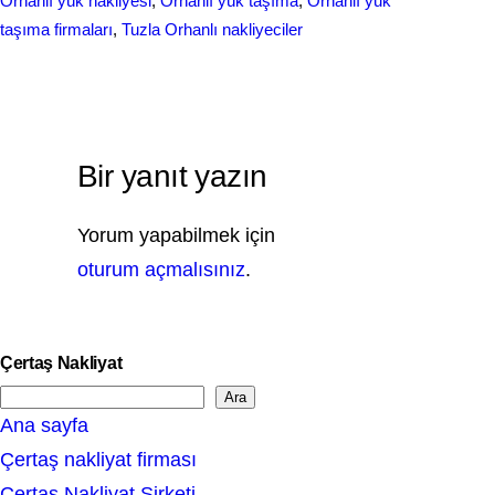
Orhanlı yük nakliyesi
, 
Orhanlı yük taşıma
, 
Orhanlı yük
taşıma firmaları
, 
Tuzla Orhanlı nakliyeciler
Bir yanıt yazın
Yorum yapabilmek için
oturum açmalısınız
.
Çertaş Nakliyat
Ara
S
Ana sayfa
e
Çertaş nakliyat firması
a
Çertaş Nakliyat Şirketi