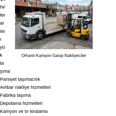
hir
ler
ar
as
ı
yü
k
Orhanlı Kamyon Garajı Nakliyeciler
ta
şıma
Parsiyel taşımacılık
Ambar nakliye hizmetleri
Fabrika taşıma
Depolama hizmetleri
Kamyon ve tır kiralama