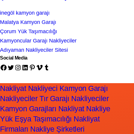
inegöl kamyon garajı
Malatya Kamyon Garajı
Çorum Yük Taşımacılığı
Kamyoncular Garajı Nakliyeciler
Adıyaman Nakliyeciler Sitesi
Social Media
Facebook
Twitter
Instagram
LinkedIn
Pinterest
Vimeo
Tumblr
Nakliyat Nakliyeci Kamyon Garajı
Nakliyeciler Tır Garajı Nakliyeciler
Kamyon Garajları Nakliyat Nakliye
Yük Eşya Taşımacılığı Nakliyat
Firmaları Nakliye Şirketleri