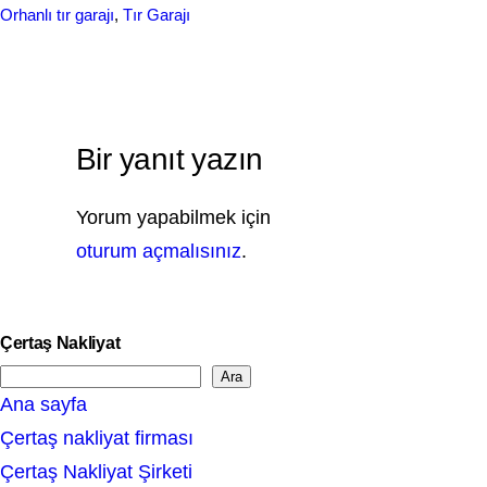
r
Orhanlı tır garajı
, 
Tır Garajı
o
d
e
o
I
k
n
Bir yanıt yazın
Yorum yapabilmek için
oturum açmalısınız
.
Çertaş Nakliyat
Ara
S
Ana sayfa
e
Çertaş nakliyat firması
a
Çertaş Nakliyat Şirketi
r