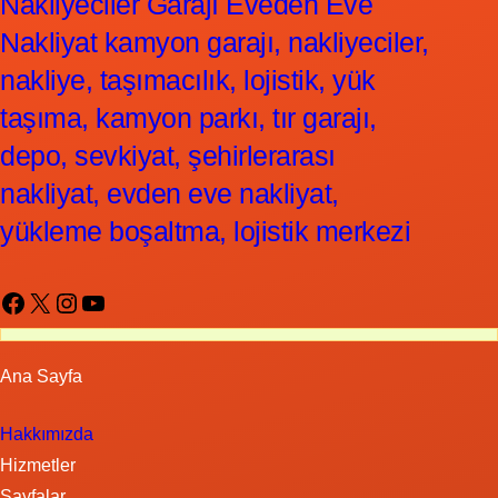
Nakliyeciler Garajı Eveden Eve
Nakliyat kamyon garajı, nakliyeciler,
nakliye, taşımacılık, lojistik, yük
taşıma, kamyon parkı, tır garajı,
depo, sevkiyat, şehirlerarası
nakliyat, evden eve nakliyat,
yükleme boşaltma, lojistik merkezi
Facebook
X
Instagram
YouTube
Ana Sayfa
Hakkımızda
Hizmetler
Sayfalar