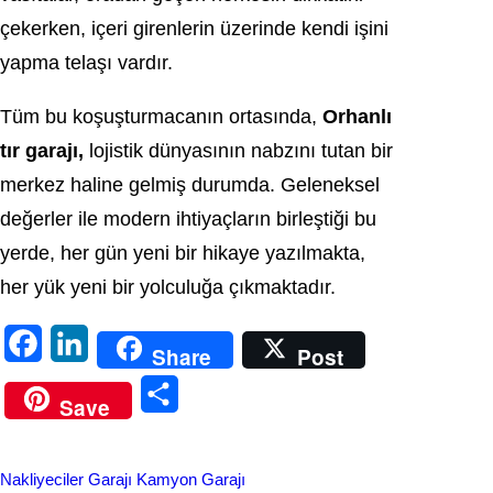
çekerken, içeri girenlerin üzerinde kendi işini
yapma telaşı vardır.
Tüm bu koşuşturmacanın ortasında,
Orhanlı
tır garajı,
lojistik dünyasının nabzını tutan bir
merkez haline gelmiş durumda. Geleneksel
değerler ile modern ihtiyaçların birleştiği bu
yerde, her gün yeni bir hikaye yazılmakta,
her yük yeni bir yolculuğa çıkmaktadır.
F
L
Share
Post
a
i
S
Save
c
n
h
e
k
a
Nakliyeciler Garajı Kamyon Garajı
b
e