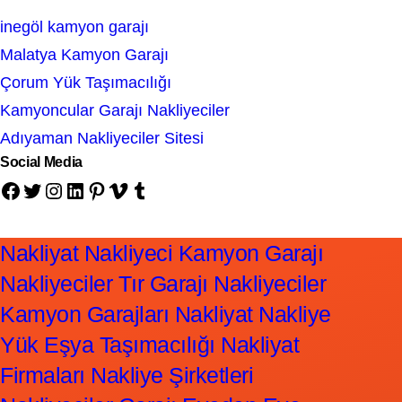
inegöl kamyon garajı
Malatya Kamyon Garajı
Çorum Yük Taşımacılığı
Kamyoncular Garajı Nakliyeciler
Adıyaman Nakliyeciler Sitesi
Social Media
Facebook
Twitter
Instagram
LinkedIn
Pinterest
Vimeo
Tumblr
Nakliyat Nakliyeci Kamyon Garajı
Nakliyeciler Tır Garajı Nakliyeciler
Kamyon Garajları Nakliyat Nakliye
Yük Eşya Taşımacılığı Nakliyat
Firmaları Nakliye Şirketleri