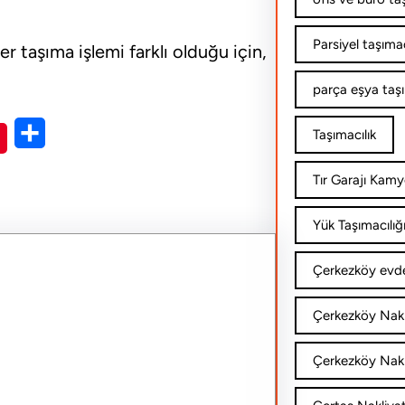
Parsiyel taşımac
er taşıma işlemi farklı olduğu için,
parça eşya taş
S
Taşımacılık
h
Tır Garajı Kamy
a
r
Yük Taşımacılığ
e
Çerkezköy evde
Çerkezköy Nakl
Çerkezköy Nakli