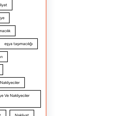
iyat
iye
acılık
eşya taşımacılığı
rı
Nakliyeciler
ye Ve Nakliyeciler
t
Nakliyat