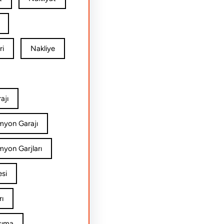
ri
Nakliye
ajı
amyon Garajı
myon Garjları
esi
rı
şıma