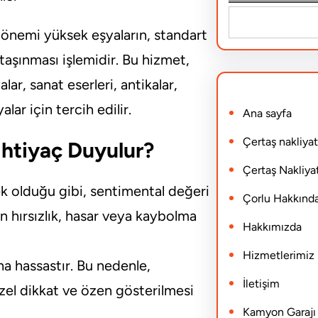
S
el önemi yüksek eşyaların, standart
e
 taşınması işlemidir. Bu hizmet,
a
lar, sanat eserleri, antikalar,
r
ar için tercih edilir.
Ana sayfa
c
h
Çertaş nakliyat
İhtiyaç Duyulur?
Çertaş Nakliyat
k olduğu gibi, sentimental değeri
Çorlu Hakkınd
ın hırsızlık, hasar veya kaybolma
Hakkımızda
Hizmetlerimiz
a hassastır. Bu nedenle,
İletişim
el dikkat ve özen gösterilmesi
Kamyon Garajı N