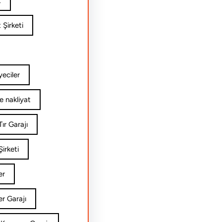
t
 Şirketi
yeciler
e nakliyat
ır Garajı
irketi
er
er Garajı