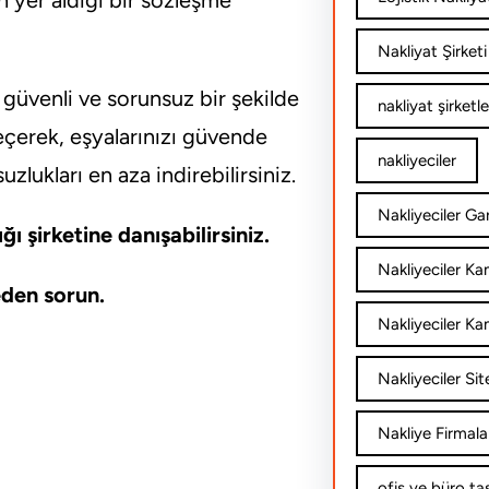
n yer aldığı bir sözleşme
Nakliyat Şirketi
n güvenli ve sorunsuz bir şekilde
nakliyat şirketle
seçerek, eşyalarınızı güvende
nakliyeciler
lukları en aza indirebilirsiniz.
Nakliyeciler Gar
ğı şirketine danışabilirsiniz.
Nakliyeciler K
eden sorun.
Nakliyeciler Ka
Nakliyeciler Sit
Nakliye Firmala
ofis ve büro ta