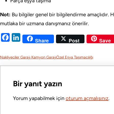
Parça eşya taşıma
Not:
Bu bilgiler genel bir bilgilendirme amaçlıdır. H
mutlaka bir uzmana danışmanız önerilir.
F
L
Share
Post
Save
a
i
c
n
Nakliyeciler Garajı Kamyon Garajı
Özel Eşya Taşımacılığı
e
k
b
e
o
d
Bir yanıt yazın
o
I
Yorum yapabilmek için
oturum açmalısınız
.
k
n