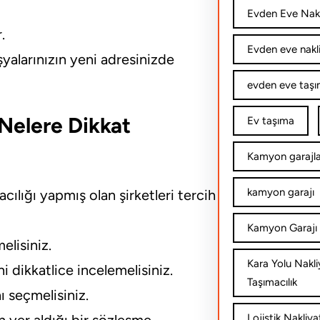
Evden Eve Nakl
.
Evden eve nakl
yalarınızın yeni adresinizde
evden eve taşım
 Nelere Dikkat
Ev taşıma
Kamyon garajla
kamyon garajı
ılığı yapmış olan şirketleri tercih
Kamyon Garajı 
elisiniz.
Kara Yolu Nakli
 dikkatlice incelemelisiniz.
Taşımacılık
ı seçmelisiniz.
Lojistik Nakliya