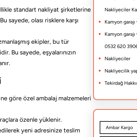
likle standart nakliyat şirketlerine
Nakliyeciler 
u sayede, olası risklere karşı
Kamyon garajı 
Kamyon garajı 
manlaşmış ekipler, bu tür
0532 620 390
dir. Bu sayede, eşyalarınızın
Nakliyeciler
nır.
Nakliyecilik y
i
Tekirdağ Hakk
tine göre özel ambalaj malzemeleri
raçlara özenle yüklenir.
Ambar Kargo
dilerek yeni adresinize teslim