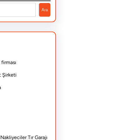
Ara
 firması
 Şirketi
a
akliyeciler Tır Garajı