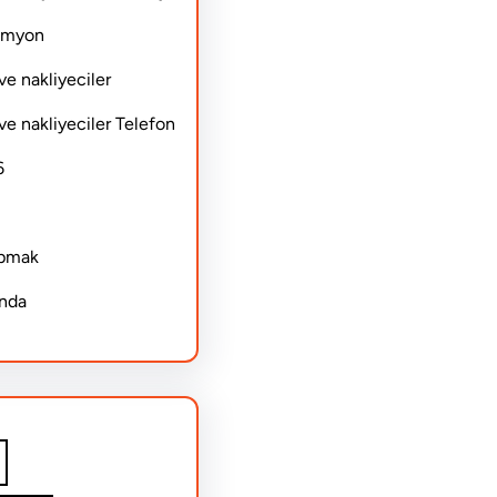
Kamyon
ve nakliyeciler
ve nakliyeciler Telefon
6
apmak
ında