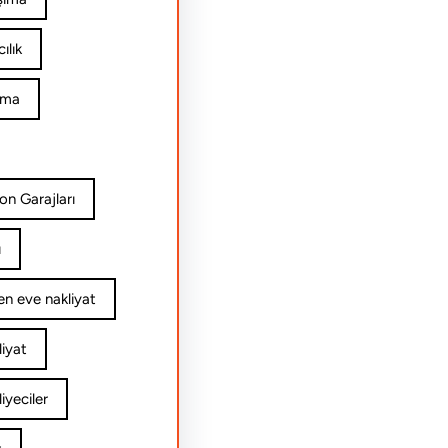
ılık
ıma
on Garajları
ı
n eve nakliyat
iyat
yeciler