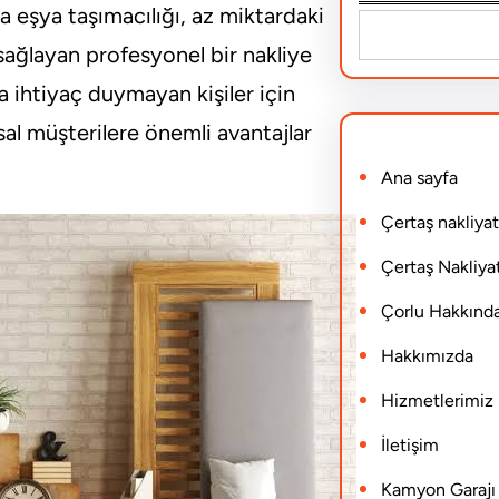
a eşya taşımacılığı, az miktardaki
S
sağlayan profesyonel bir nakliye
e
ihtiyaç duymayan kişiler için
a
l müşterilere önemli avantajlar
r
Ana sayfa
c
h
Çertaş nakliyat
Çertaş Nakliyat
Çorlu Hakkınd
Hakkımızda
Hizmetlerimiz
İletişim
Kamyon Garajı N