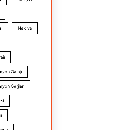
ri
Nakliye
ajı
amyon Garajı
myon Garjları
esi
rı
şıma