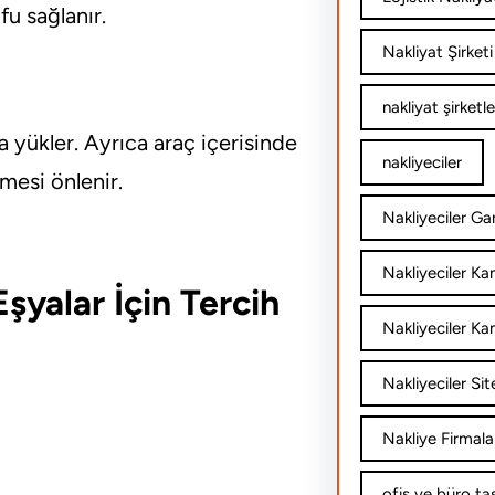
u sağlanır.
Nakliyat Şirketi
nakliyat şirketle
a yükler. Ayrıca araç içerisinde
nakliyeciler
rmesi önlenir.
Nakliyeciler Gar
Nakliyeciler K
şyalar İçin Tercih
Nakliyeciler Ka
Nakliyeciler Sit
Nakliye Firmala
ofis ve büro ta