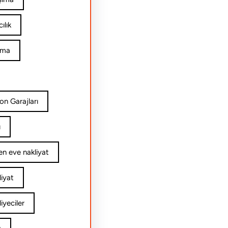
ılık
ıma
on Garajları
ı
n eve nakliyat
iyat
yeciler