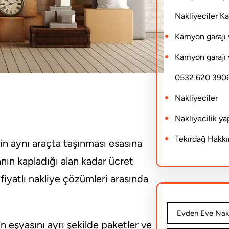
Nakliyeciler 
Kamyon garajı 
Kamyon garajı 
0532 620 390
Nakliyeciler
Nakliyecilik y
Tekirdağ Hakk
rin aynı araçta taşınması esasına
anın kapladığı alan kadar ücret
iyatlı nakliye çözümleri arasında
Evden Eve Nakl
n eşyasını ayrı şekilde paketler ve