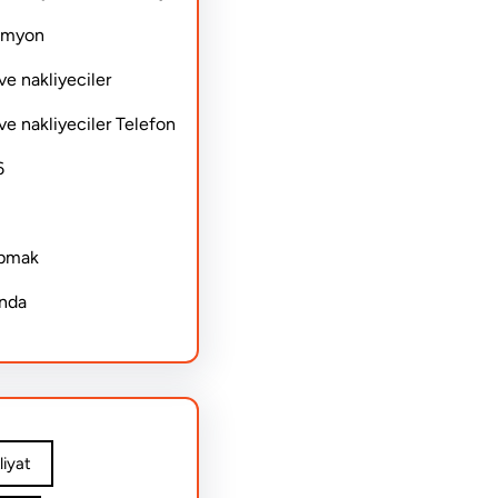
Kamyon
ve nakliyeciler
ve nakliyeciler Telefon
6
apmak
ında
iyat