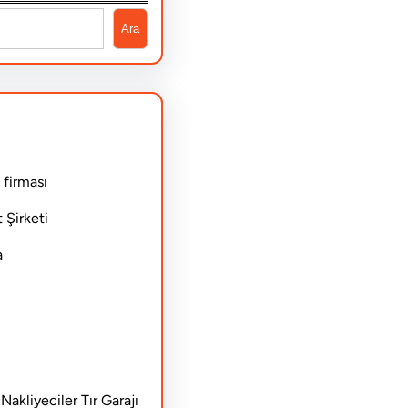
Ara
 firması
 Şirketi
a
akliyeciler Tır Garajı