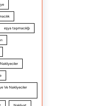
iye
acılık
eşya taşımacılığı
rı
Nakliyeciler
e
ye Ve Nakliyeciler
t
Nakliyat