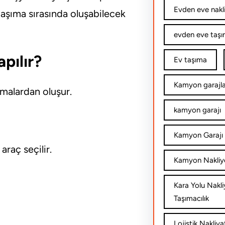
Evden eve nakl
 taşıma sırasında oluşabilecek
evden eve taşım
pılır?
Ev taşıma
Kamyon garajla
amalardan oluşur.
kamyon garajı
Kamyon Garajı 
raç seçilir.
Kamyon Nakliy
Kara Yolu Nakli
Taşımacılık
Lojistik Nakliya