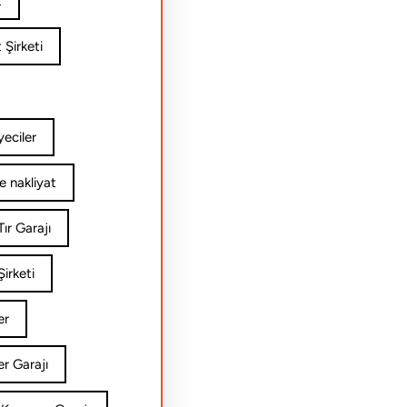
t
 Şirketi
yeciler
e nakliyat
ır Garajı
irketi
er
er Garajı