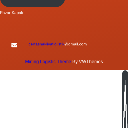
Pazar Kapalı
certasnakliyatlojistik
@gmail.com
Mining Logistic Theme
By VWThemes