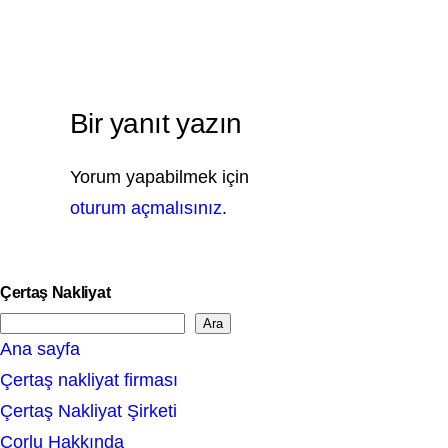
Bir yanıt yazın
Yorum yapabilmek için
oturum açmalısınız
.
Çertaş Nakliyat
Ara
S
Ana sayfa
e
Çertaş nakliyat firması
a
Çertaş Nakliyat Şirketi
r
Çorlu Hakkında