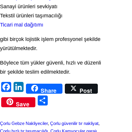
Sanayi ürünleri sevkiyatı
Tekstil ürünleri taşımacılığı
Ticari mal dağıtımı
gibi birçok lojistik işlem profesyonel şekilde
yürütülmektedir.
Böylece tüm yükler güvenli, hızlı ve düzenli
bir şekilde teslim edilmektedir.
F
L
Share
Post
a
i
S
Save
c
n
h
e
k
a
Çorlu Gebze Nakliyeciler
, 
Çorlu güvenilir tır nakliyat
, 
b
e
r
Çorlu hızlı tır taşımacılığı
, 
Çorlu Kamyocular garajı
, 