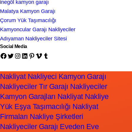
inegöl kamyon garajı
Malatya Kamyon Garajı
Çorum Yük Taşımacılığı
Kamyoncular Garajı Nakliyeciler
Adıyaman Nakliyeciler Sitesi
Social Media
Facebook
Twitter
Instagram
LinkedIn
Pinterest
Vimeo
Tumblr
Nakliyat Nakliyeci Kamyon Garajı
Nakliyeciler Tır Garajı Nakliyeciler
Kamyon Garajları Nakliyat Nakliye
Yük Eşya Taşımacılığı Nakliyat
Firmaları Nakliye Şirketleri
Nakliyeciler Garajı Eveden Eve