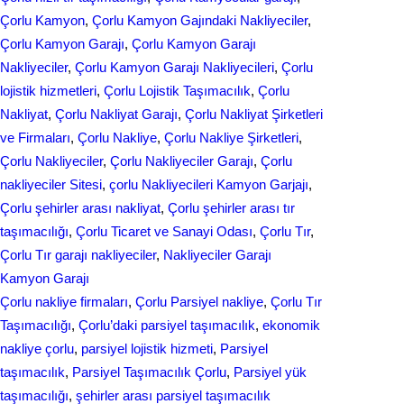
o
d
Çorlu Kamyon
, 
Çorlu Kamyon Gajındaki Nakliyeciler
, 
e
Çorlu Kamyon Garajı
, 
Çorlu Kamyon Garajı
o
I
Nakliyeciler
, 
Çorlu Kamyon Garajı Nakliyecileri
, 
Çorlu
k
n
lojistik hizmetleri
, 
Çorlu Lojistik Taşımacılık
, 
Çorlu
Nakliyat
, 
Çorlu Nakliyat Garajı
, 
Çorlu Nakliyat Şirketleri
ve Firmaları
, 
Çorlu Nakliye
, 
Çorlu Nakliye Şirketleri
, 
Çorlu Nakliyeciler
, 
Çorlu Nakliyeciler Garajı
, 
Çorlu
nakliyeciler Sitesi
, 
çorlu Nakliyecileri Kamyon Garjajı
, 
Çorlu şehirler arası nakliyat
, 
Çorlu şehirler arası tır
taşımacılığı
, 
Çorlu Ticaret ve Sanayi Odası
, 
Çorlu Tır
, 
Çorlu Tır garajı nakliyeciler
, 
Nakliyeciler Garajı
Kamyon Garajı
Çorlu nakliye firmaları
, 
Çorlu Parsiyel nakliye
, 
Çorlu Tır
Taşımacılığı
, 
Çorlu’daki parsiyel taşımacılık
, 
ekonomik
nakliye çorlu
, 
parsiyel lojistik hizmeti
, 
Parsiyel
taşımacılık
, 
Parsiyel Taşımacılık Çorlu
, 
Parsiyel yük
taşımacılığı
, 
şehirler arası parsiyel taşımacılık