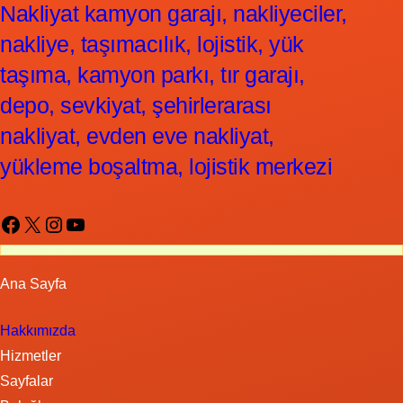
Nakliyat kamyon garajı, nakliyeciler,
nakliye, taşımacılık, lojistik, yük
taşıma, kamyon parkı, tır garajı,
depo, sevkiyat, şehirlerarası
nakliyat, evden eve nakliyat,
yükleme boşaltma, lojistik merkezi
Facebook
X
Instagram
YouTube
Ana Sayfa
Hakkımızda
Hizmetler
Sayfalar