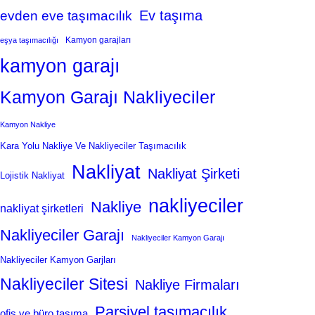
Ev taşıma
evden eve taşımacılık
Kamyon garajları
eşya taşımacılığı
kamyon garajı
Kamyon Garajı Nakliyeciler
Kamyon Nakliye
Kara Yolu Nakliye Ve Nakliyeciler Taşımacılık
Nakliyat
Nakliyat Şirketi
Lojistik Nakliyat
nakliyeciler
Nakliye
nakliyat şirketleri
Nakliyeciler Garajı
Nakliyeciler Kamyon Garajı
Nakliyeciler Kamyon Garjları
Nakliyeciler Sitesi
Nakliye Firmaları
Parsiyel taşımacılık
ofis ve büro taşıma