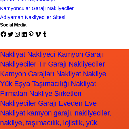
Kamyoncular Garajı Nakliyeciler
Adıyaman Nakliyeciler Sitesi
Social Media
Facebook
Twitter
Instagram
LinkedIn
Pinterest
Vimeo
Tumblr
Nakliyat Nakliyeci Kamyon Garajı
Nakliyeciler Tır Garajı Nakliyeciler
Kamyon Garajları Nakliyat Nakliye
Yük Eşya Taşımacılığı Nakliyat
Firmaları Nakliye Şirketleri
Nakliyeciler Garajı Eveden Eve
Nakliyat kamyon garajı, nakliyeciler,
nakliye, taşımacılık, lojistik, yük