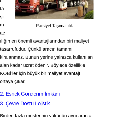
l
ta
şı
m
Parsiyel Taşımacılık
ac
ılığın en önemli avantajlarından biri maliyet
tasarrufudur. Çünkü aracın tamamı
kiralanmaz. Bunun yerine yalnızca kullanılan
alan kadar ücret ödenir. Böylece özellikle
KOBİ’ler için büyük bir maliyet avantajı
ortaya çıkar.
2. Esnek Gönderim İmkânı
3. Çevre Dostu Lojistik
Birden fazla müşterinin yükünün aynı araçta