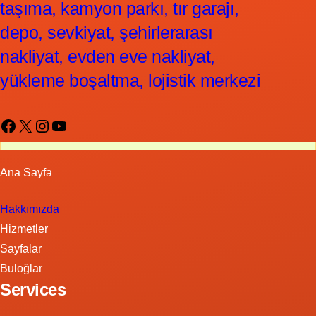
taşıma, kamyon parkı, tır garajı,
depo, sevkiyat, şehirlerarası
nakliyat, evden eve nakliyat,
yükleme boşaltma, lojistik merkezi
Facebook
X
Instagram
YouTube
Ana Sayfa
Hakkımızda
Hizmetler
Sayfalar
Buloğlar
Services