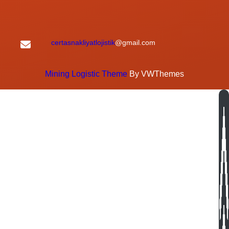
certasnakliyatlojistik
@gmail.com
Mining Logistic Theme
By VWThemes