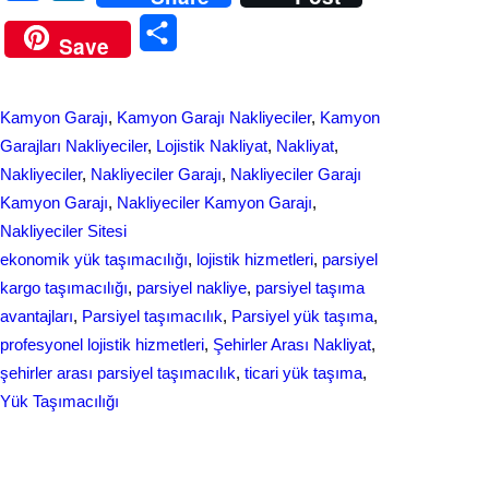
a
i
S
Save
c
n
h
e
k
a
Kamyon Garajı
, 
Kamyon Garajı Nakliyeciler
, 
Kamyon
b
e
r
Garajları Nakliyeciler
, 
Lojistik Nakliyat
, 
Nakliyat
, 
o
d
Nakliyeciler
, 
Nakliyeciler Garajı
, 
Nakliyeciler Garajı
e
Kamyon Garajı
, 
Nakliyeciler Kamyon Garajı
, 
o
I
Nakliyeciler Sitesi
k
n
ekonomik yük taşımacılığı
, 
lojistik hizmetleri
, 
parsiyel
kargo taşımacılığı
, 
parsiyel nakliye
, 
parsiyel taşıma
avantajları
, 
Parsiyel taşımacılık
, 
Parsiyel yük taşıma
, 
profesyonel lojistik hizmetleri
, 
Şehirler Arası Nakliyat
, 
şehirler arası parsiyel taşımacılık
, 
ticari yük taşıma
, 
Yük Taşımacılığı