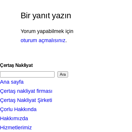
Bir yanıt yazın
Yorum yapabilmek için
oturum açmalısınız
.
Çertaş Nakliyat
Ara
S
Ana sayfa
e
Çertaş nakliyat firması
a
Çertaş Nakliyat Şirketi
r
Çorlu Hakkında
c
Hakkımızda
h
Hizmetlerimiz