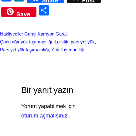
Share
Post
a
i
S
Save
c
n
h
e
k
a
Nakliyeciler Garajı Kamyon Garajı
b
e
r
Çorlu ağır yük taşımacılığı
, 
Lojistik
, 
parsiyel yük
, 
o
d
Parsiyel yük taşımacılığı
, 
Yük Taşımacılığı
e
o
I
k
n
Bir yanıt yazın
Yorum yapabilmek için
oturum açmalısınız
.