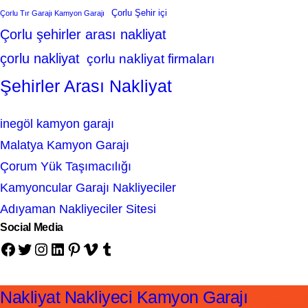
Çorlu Şehir içi
Çorlu Tır Garajı Kamyon Garajı
Çorlu şehirler arası nakliyat
çorlu nakliyat
çorlu nakliyat firmaları
Şehirler Arası Nakliyat
inegöl kamyon garajı
Malatya Kamyon Garajı
Çorum Yük Taşımacılığı
Kamyoncular Garajı Nakliyeciler
Adıyaman Nakliyeciler Sitesi
Social Media
Facebook
Twitter
Instagram
LinkedIn
Pinterest
Vimeo
Tumblr
Nakliyat Nakliyeci Kamyon Garajı