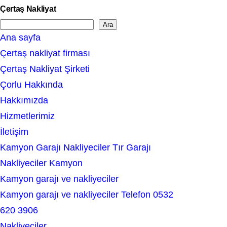
Çertaş Nakliyat
Ara
S
Ana sayfa
e
Çertaş nakliyat firması
a
Çertaş Nakliyat Şirketi
r
Çorlu Hakkında
c
Hakkımızda
h
Hizmetlerimiz
İletişim
Kamyon Garajı Nakliyeciler Tır Garajı
Nakliyeciler Kamyon
Kamyon garajı ve nakliyeciler
Kamyon garajı ve nakliyeciler Telefon 0532
620 3906
Nakliyeciler