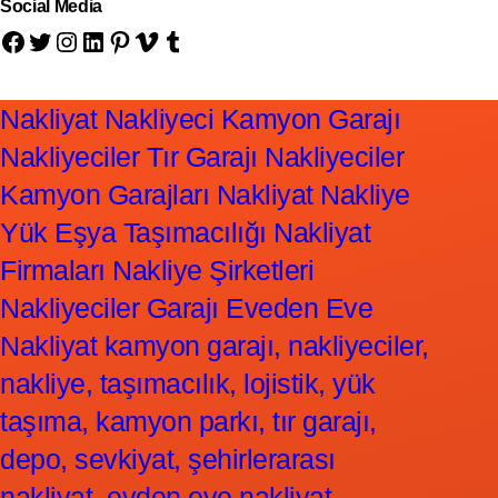
Social Media
Facebook
Twitter
Instagram
LinkedIn
Pinterest
Vimeo
Tumblr
Nakliyat Nakliyeci Kamyon Garajı
Nakliyeciler Tır Garajı Nakliyeciler
Kamyon Garajları Nakliyat Nakliye
Yük Eşya Taşımacılığı Nakliyat
Firmaları Nakliye Şirketleri
Nakliyeciler Garajı Eveden Eve
Nakliyat kamyon garajı, nakliyeciler,
nakliye, taşımacılık, lojistik, yük
taşıma, kamyon parkı, tır garajı,
depo, sevkiyat, şehirlerarası
nakliyat, evden eve nakliyat,