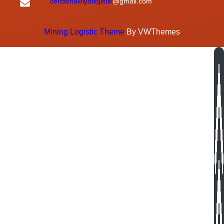
certasnakliyatlojistik
@gmail.com
Mining Logistic Theme
By VWThemes