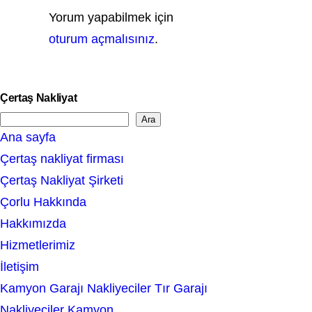
Yorum yapabilmek için
oturum açmalısınız
.
Çertaş Nakliyat
Ara
S
Ana sayfa
e
Çertaş nakliyat firması
a
Çertaş Nakliyat Şirketi
r
Çorlu Hakkında
c
Hakkımızda
h
Hizmetlerimiz
İletişim
Kamyon Garajı Nakliyeciler Tır Garajı
Nakliyeciler Kamyon