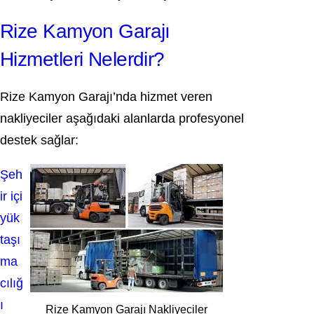
Rize Kamyon Garajı
Hizmetleri Nelerdir?
Rize Kamyon Garajı’nda hizmet veren
nakliyeciler aşağıdaki alanlarda profesyonel
destek sağlar:
Şeh
ir içi
yük
taşı
ma
cılığ
ı
Rize Kamyon Garajı Nakliyeciler