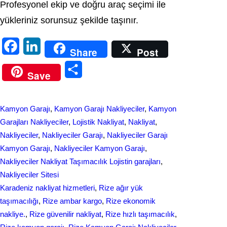
Profesyonel ekip ve doğru araç seçimi ile
yükleriniz sorunsuz şekilde taşınır.
F
L
Share
Post
a
i
S
Save
c
n
h
e
k
a
Kamyon Garajı
, 
Kamyon Garajı Nakliyeciler
, 
Kamyon
b
e
r
Garajları Nakliyeciler
, 
Lojistik Nakliyat
, 
Nakliyat
, 
o
d
Nakliyeciler
, 
Nakliyeciler Garajı
, 
Nakliyeciler Garajı
e
Kamyon Garajı
, 
Nakliyeciler Kamyon Garajı
, 
o
I
Nakliyeciler Nakliyat Taşımacılık Lojistin garajları
, 
k
n
Nakliyeciler Sitesi
Karadeniz nakliyat hizmetleri
, 
Rize ağır yük
taşımacılığı
, 
Rize ambar kargo
, 
Rize ekonomik
nakliye.
, 
Rize güvenilir nakliyat
, 
Rize hızlı taşımacılık
, 