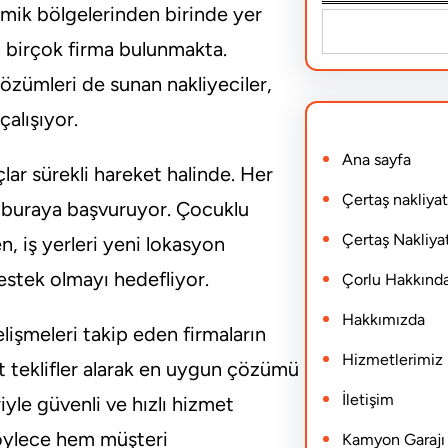
namik bölgelerinden birinde yer
S
an birçok firma bulunmakta.
e
özümleri de sunan nakliyeciler,
a
alışıyor.
r
Ana sayfa
c
lar sürekli hareket halinde. Her
h
Çertaş nakliyat
in buraya başvuruyor. Çocuklu
Çertaş Nakliyat
n, iş yerleri yeni lokasyon
 destek olmayı hedefliyor.
Çorlu Hakkınd
Hakkımızda
lişmeleri takip eden firmaların
Hizmetlerimiz
at teklifler alarak en uygun çözümü
İletişim
iyle güvenli ve hızlı hizmet
 böylece hem müşteri
Kamyon Garajı N