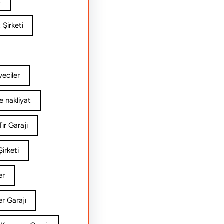
t
 Şirketi
yeciler
e nakliyat
ır Garajı
irketi
er
er Garajı