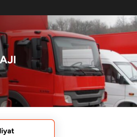
AJI
liyat