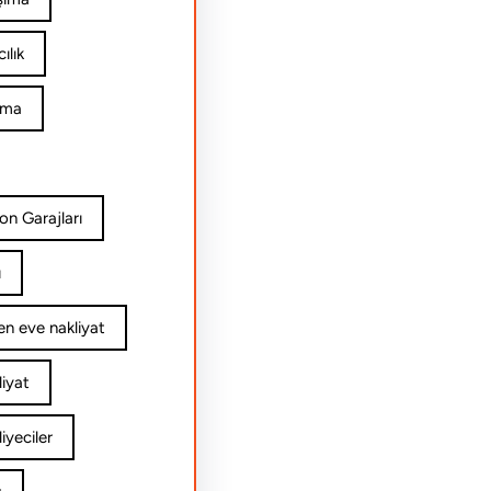
ılık
ıma
on Garajları
ı
n eve nakliyat
iyat
yeciler