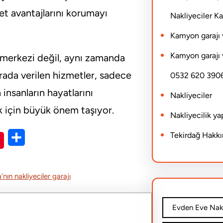
t avantajlarını korumayı
Nakliyeciler 
Kamyon garajı 
Kamyon garajı 
 merkezi değil, aynı zamanda
urada verilen hizmetler, sadece
0532 620 390
insanların hayatlarını
Nakliyeciler
k için büyük önem taşıyor.
Nakliyecilik y
Tekirdağ Hakk
S
h
a
nın nakliyeciler garajı
r
e
Evden Eve Nakl