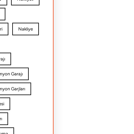
ri
Nakliye
ajı
amyon Garajı
myon Garjları
esi
rı
şıma