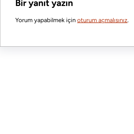
Bir yanıt yazın
o
I
Yorum yapabilmek için
oturum açmalısınız
.
k
n