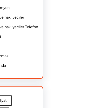
Kamyon
ve nakliyeciler
ve nakliyeciler Telefon
6
apmak
ında
iyat