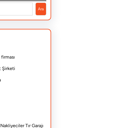
Ara
 firması
 Şirketi
a
akliyeciler Tır Garajı