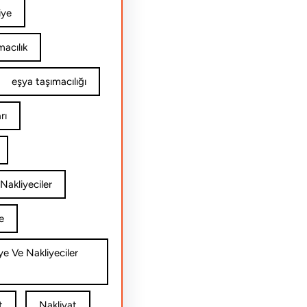
iye
acılık
eşya taşımacılığı
rı
Nakliyeciler
e
ye Ve Nakliyeciler
t
Nakliyat