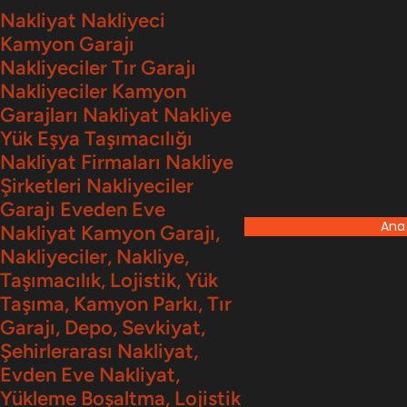
İçeriğe
Nakliyat Nakliyeci
Kamyon Garajı
geç
Nakliyeciler Tır Garajı
Nakliyeciler Kamyon
Garajları Nakliyat Nakliye
Yük Eşya Taşımacılığı
Nakliyat Firmaları Nakliye
Şirketleri Nakliyeciler
Garajı Eveden Eve
Ana
Nakliyat Kamyon Garajı,
Nakliyeciler, Nakliye,
Taşımacılık, Lojistik, Yük
Taşıma, Kamyon Parkı, Tır
Garajı, Depo, Sevkiyat,
Şehirlerarası Nakliyat,
Evden Eve Nakliyat,
Yükleme Boşaltma, Lojistik