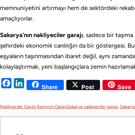
memnuniyetini artırmayı hem de sektördeki rekabe
amaçlıyorlar.
Sakarya’nın nakliyeciler garajı
, sadece bir taşıma
şehirdeki ekonomik canlılığın da bir göstergesi. B
eşyaların taşınmasından ibaret değil, aynı zamanda 
kolaylaştırmak, yeni başlangıçlara zemin hazırlama
F
L
Share
Post
Save
a
i
c
n
Nakliyeciler Garajı Kamyon Garajı
Sakarya nakliyeciler garajı
, 
Sakarya’
e
k
b
e
o
d