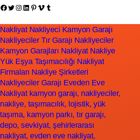
Facebook
Twitter
Instagram
LinkedIn
Pinterest
Vimeo
Tumblr
Nakliyat Nakliyeci Kamyon Garajı
Nakliyeciler Tır Garajı Nakliyeciler
Kamyon Garajları Nakliyat Nakliye
Yük Eşya Taşımacılığı Nakliyat
Firmaları Nakliye Şirketleri
Nakliyeciler Garajı Eveden Eve
Nakliyat kamyon garajı, nakliyeciler,
nakliye, taşımacılık, lojistik, yük
taşıma, kamyon parkı, tır garajı,
depo, sevkiyat, şehirlerarası
nakliyat, evden eve nakliyat,