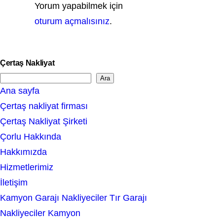
Yorum yapabilmek için
oturum açmalısınız
.
Çertaş Nakliyat
Ara
S
Ana sayfa
e
Çertaş nakliyat firması
a
Çertaş Nakliyat Şirketi
r
Çorlu Hakkında
c
Hakkımızda
h
Hizmetlerimiz
İletişim
Kamyon Garajı Nakliyeciler Tır Garajı
Nakliyeciler Kamyon