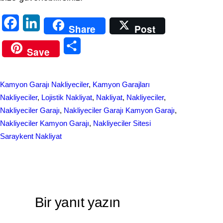
F
L
Share
Post
a
i
S
Save
c
n
h
e
k
a
Kamyon Garajı Nakliyeciler
, 
Kamyon Garajları
b
e
r
Nakliyeciler
, 
Lojistik Nakliyat
, 
Nakliyat
, 
Nakliyeciler
, 
o
d
Nakliyeciler Garajı
, 
Nakliyeciler Garajı Kamyon Garajı
, 
e
Nakliyeciler Kamyon Garajı
, 
Nakliyeciler Sitesi
o
I
Saraykent Nakliyat
k
n
Bir yanıt yazın