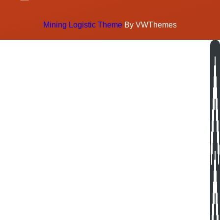
Mining Logistic Theme
By VWThemes