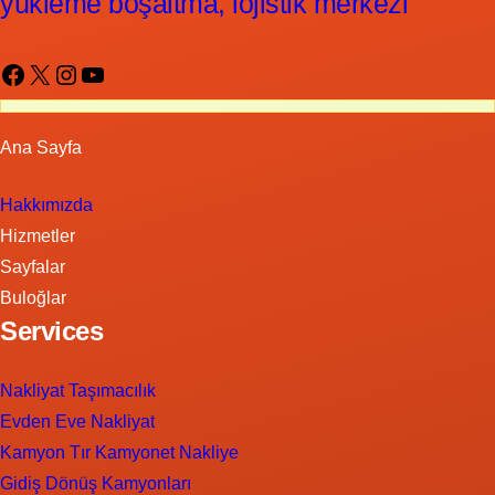
yükleme boşaltma, lojistik merkezi
Facebook
X
Instagram
YouTube
Ana Sayfa
Hakkımızda
Hizmetler
Sayfalar
Buloğlar
Services
Nakliyat Taşımacılık
Evden Eve Nakliyat
Kamyon Tır Kamyonet Nakliye
Gidiş Dönüş Kamyonları