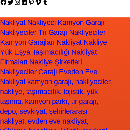
Facebook
Twitter
Instagram
LinkedIn
Pinterest
Vimeo
Tumblr
Nakliyat Nakliyeci Kamyon Garajı
Nakliyeciler Tır Garajı Nakliyeciler
Kamyon Garajları Nakliyat Nakliye
Yük Eşya Taşımacılığı Nakliyat
Firmaları Nakliye Şirketleri
Nakliyeciler Garajı Eveden Eve
Nakliyat kamyon garajı, nakliyeciler,
nakliye, taşımacılık, lojistik, yük
taşıma, kamyon parkı, tır garajı,
depo, sevkiyat, şehirlerarası
nakliyat, evden eve nakliyat,