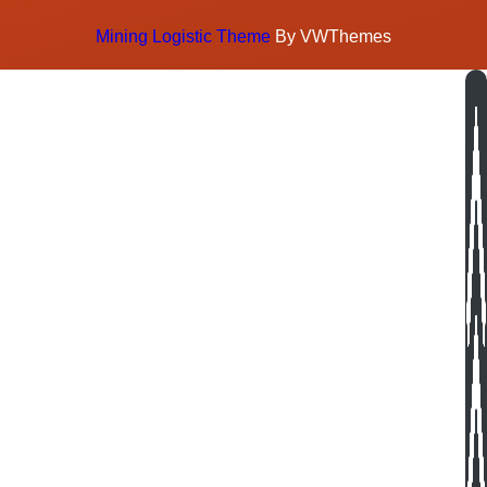
Mining Logistic Theme
By VWThemes