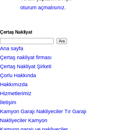
oturum açmalısınız
.
Çertaş Nakliyat
Ara
S
Ana sayfa
e
Çertaş nakliyat firması
a
Çertaş Nakliyat Şirketi
r
Çorlu Hakkında
c
Hakkımızda
h
Hizmetlerimiz
İletişim
Kamyon Garajı Nakliyeciler Tır Garajı
Nakliyeciler Kamyon
Kamyon garajı ve nakliyeciler