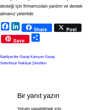
desteği için firmamızdan yardım ve destek
almanız yeterlidir.
F
L
Share
Post
a
i
S
Save
c
n
h
e
k
a
Nakliyeciler Garajı Kamyon Garajı
b
e
r
Seferihisar Nakliyat Şirketleri
o
d
e
o
I
k
n
Bir yanıt yazın
Yorum yapabilmek için