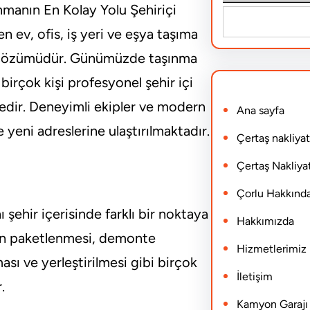
nmanın En Kolay Yolu Şehiriçi
S
len ev, ofis, iş yeri ve eşya taşıma
e
ık çözümüdür. Günümüzde taşınma
a
birçok kişi profesyonel şehir içi
r
tedir. Deneyimli ekipler ve modern
Ana sayfa
c
 yeni adreslerine ulaştırılmaktadır.
h
Çertaş nakliyat
Çertaş Nakliyat
Çorlu Hakkınd
nı şehir içerisinde farklı bir noktaya
Hakkımızda
rın paketlenmesi, demonte
Hizmetlerimiz
ası ve yerleştirilmesi gibi birçok
İletişim
.
Kamyon Garajı N