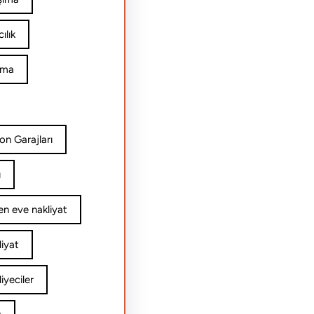
ılık
ıma
on Garajları
ı
n eve nakliyat
iyat
yeciler