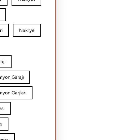
ri
Nakliye
ajı
amyon Garajı
myon Garjları
esi
rı
şıma