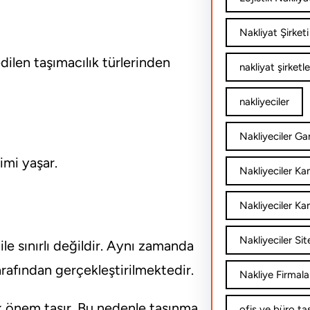
Nakliyat Şirketi
dilen taşımacılık türlerinden
nakliyat şirketle
nakliyeciler
Nakliyeciler Gar
imi yaşar.
Nakliyeciler K
Nakliyeciler Ka
Nakliyeciler Sit
ile sınırlı değildir. Aynı zamanda
tarafından gerçekleştirilmektedir.
Nakliye Firmala
ük önem taşır. Bu nedenle taşınma
ofis ve büro ta