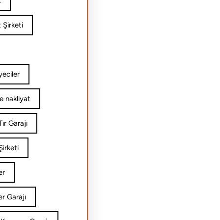
t
 Şirketi
yeciler
e nakliyat
ır Garajı
irketi
er
er Garajı