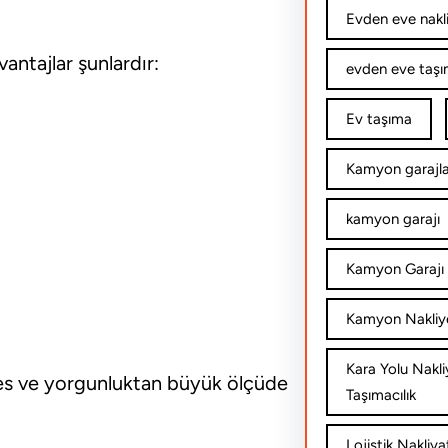
Evden eve nakl
antajlar şunlardır:
evden eve taşım
Ev taşıma
Kamyon garajla
kamyon garajı
Kamyon Garajı 
Kamyon Nakliy
Kara Yolu Nakli
res ve yorgunluktan büyük ölçüde
Taşımacılık
Lojistik Nakliya