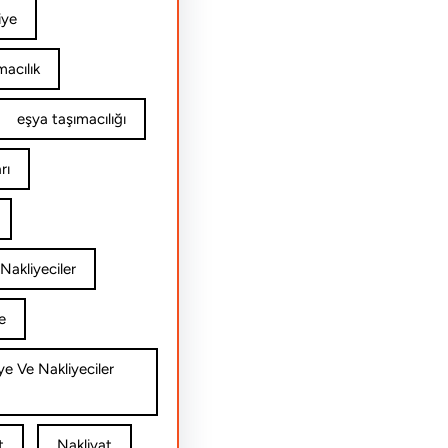
iye
acılık
eşya taşımacılığı
rı
Nakliyeciler
e
ye Ve Nakliyeciler
t
Nakliyat