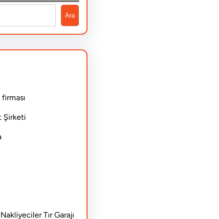
Ara
 firması
 Şirketi
a
akliyeciler Tır Garajı