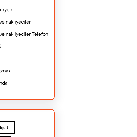
Kamyon
ve nakliyeciler
ve nakliyeciler Telefon
6
apmak
ında
iyat