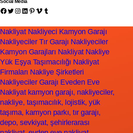
Social Media
Facebook
Twitter
Instagram
LinkedIn
Pinterest
Vimeo
Tumblr
Nakliyat Nakliyeci Kamyon Garajı
Nakliyeciler Tır Garajı Nakliyeciler
Kamyon Garajları Nakliyat Nakliye
Yük Eşya Taşımacılığı Nakliyat
Firmaları Nakliye Şirketleri
Nakliyeciler Garajı Eveden Eve
Nakliyat kamyon garajı, nakliyeciler,
nakliye, taşımacılık, lojistik, yük
taşıma, kamyon parkı, tır garajı,
depo, sevkiyat, şehirlerarası
nakliyat, evden eve nakliyat,