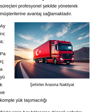
süreçleri profesyonel şekilde yöneterek
müşterilerine avantaj sağlamaktadır.
Ay
rıc
a;
Pa
rç
a
yü
k
Şehirler Arasına Nakliyat
ve
komple yük taşımacılığı