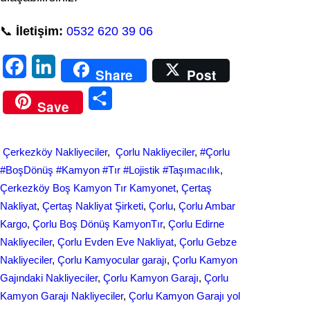
📞
İletişim:
0532 620 39 06
F
L
Share
Post
a
i
S
Save
c
n
h
e
k
a
Çerkezköy Nakliyeciler
, 
Çorlu Nakliyeciler
, 
#Çorlu
b
e
r
#BoşDönüş #Kamyon #Tır #Lojistik #Taşımacılık
, 
o
d
Çerkezköy Boş Kamyon Tır Kamyonet
, 
Çertaş
e
Nakliyat
, 
Çertaş Nakliyat Şirketi
, 
Çorlu
, 
Çorlu Ambar
o
I
Kargo
, 
Çorlu Boş Dönüş KamyonTır
, 
Çorlu Edirne
k
n
Nakliyeciler
, 
Çorlu Evden Eve Nakliyat
, 
Çorlu Gebze
Nakliyeciler
, 
Çorlu Kamyocular garajı
, 
Çorlu Kamyon
Gajındaki Nakliyeciler
, 
Çorlu Kamyon Garajı
, 
Çorlu
Kamyon Garajı Nakliyeciler
, 
Çorlu Kamyon Garajı yol