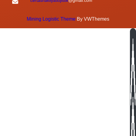
certasnakliyatlojistik
@gmail.com
Mining Logistic Theme
By VWThemes