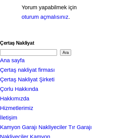
Yorum yapabilmek için
oturum açmalısınız
.
Çertaş Nakliyat
Ara
S
Ana sayfa
e
Çertaş nakliyat firması
a
Çertaş Nakliyat Şirketi
r
Çorlu Hakkında
c
Hakkımızda
h
Hizmetlerimiz
İletişim
Kamyon Garajı Nakliyeciler Tır Garajı
Nakliyeciler Kamyon