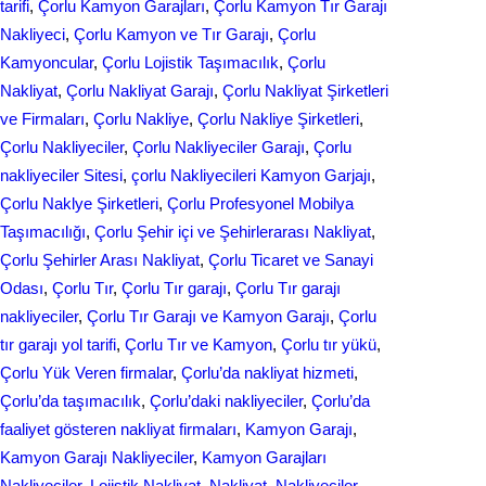
tarifi
, 
Çorlu Kamyon Garajları
, 
Çorlu Kamyon Tır Garajı
Nakliyeci
, 
Çorlu Kamyon ve Tır Garajı
, 
Çorlu
Kamyoncular
, 
Çorlu Lojistik Taşımacılık
, 
Çorlu
Nakliyat
, 
Çorlu Nakliyat Garajı
, 
Çorlu Nakliyat Şirketleri
ve Firmaları
, 
Çorlu Nakliye
, 
Çorlu Nakliye Şirketleri
, 
Çorlu Nakliyeciler
, 
Çorlu Nakliyeciler Garajı
, 
Çorlu
nakliyeciler Sitesi
, 
çorlu Nakliyecileri Kamyon Garjajı
, 
Çorlu Naklye Şirketleri
, 
Çorlu Profesyonel Mobilya
Taşımacılığı
, 
Çorlu Şehir içi ve Şehirlerarası Nakliyat
, 
Çorlu Şehirler Arası Nakliyat
, 
Çorlu Ticaret ve Sanayi
Odası
, 
Çorlu Tır
, 
Çorlu Tır garajı
, 
Çorlu Tır garajı
nakliyeciler
, 
Çorlu Tır Garajı ve Kamyon Garajı
, 
Çorlu
tır garajı yol tarifi
, 
Çorlu Tır ve Kamyon
, 
Çorlu tır yükü
, 
Çorlu Yük Veren firmalar
, 
Çorlu’da nakliyat hizmeti
, 
Çorlu’da taşımacılık
, 
Çorlu’daki nakliyeciler
, 
Çorlu’da
faaliyet gösteren nakliyat firmaları
, 
Kamyon Garajı
, 
Kamyon Garajı Nakliyeciler
, 
Kamyon Garajları
Nakliyeciler
, 
Lojistik Nakliyat
, 
Nakliyat
, 
Nakliyeciler
, 