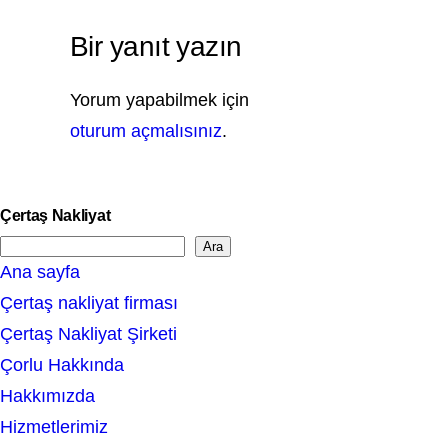
Bir yanıt yazın
Yorum yapabilmek için
oturum açmalısınız
.
Çertaş Nakliyat
Ara
S
Ana sayfa
e
Çertaş nakliyat firması
a
Çertaş Nakliyat Şirketi
r
Çorlu Hakkında
c
Hakkımızda
h
Hizmetlerimiz