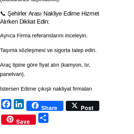
📞 Şehirler Arası Nakliye Edirne Hizmet
Alırken Dikkat Edin:
Ayrıca Firma referanslarını inceleyin.
Taşıma sözleşmesi ve sigorta talep edin.
Araç tipine göre fiyat alın (kamyon, tır,
panelvan).
İstersen Edirne çıkışlı nakliyat firmaları
F
L
Share
Post
a
i
S
Save
c
n
h