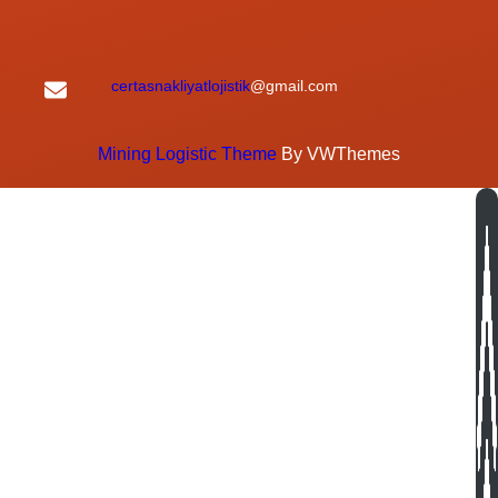
certasnakliyatlojistik
@gmail.com
Mining Logistic Theme
By VWThemes