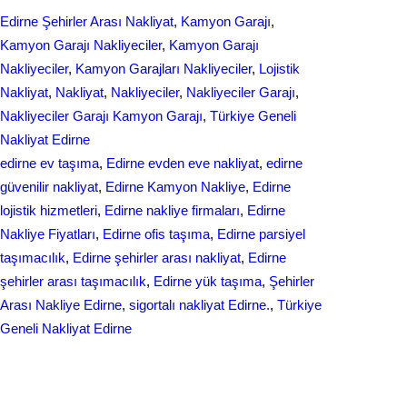
e
k
a
Edirne Şehirler Arası Nakliyat
, 
Kamyon Garajı
, 
b
e
r
Kamyon Garajı Nakliyeciler
, 
Kamyon Garajı
o
d
Nakliyeciler
, 
Kamyon Garajları Nakliyeciler
, 
Lojistik
e
Nakliyat
, 
Nakliyat
, 
Nakliyeciler
, 
Nakliyeciler Garajı
, 
o
I
Nakliyeciler Garajı Kamyon Garajı
, 
Türkiye Geneli
k
n
Nakliyat Edirne
edirne ev taşıma
, 
Edirne evden eve nakliyat
, 
edirne
güvenilir nakliyat
, 
Edirne Kamyon Nakliye
, 
Edirne
lojistik hizmetleri
, 
Edirne nakliye firmaları
, 
Edirne
Nakliye Fiyatları
, 
Edirne ofis taşıma
, 
Edirne parsiyel
taşımacılık
, 
Edirne şehirler arası nakliyat
, 
Edirne
şehirler arası taşımacılık
, 
Edirne yük taşıma
, 
Şehirler
Arası Nakliye Edirne
, 
sigortalı nakliyat Edirne.
, 
Türkiye
Geneli Nakliyat Edirne