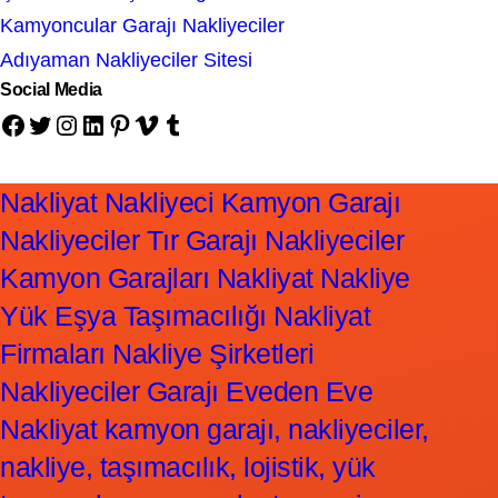
Kamyoncular Garajı Nakliyeciler
Adıyaman Nakliyeciler Sitesi
Social Media
Facebook
Twitter
Instagram
LinkedIn
Pinterest
Vimeo
Tumblr
Nakliyat Nakliyeci Kamyon Garajı
Nakliyeciler Tır Garajı Nakliyeciler
Kamyon Garajları Nakliyat Nakliye
Yük Eşya Taşımacılığı Nakliyat
Firmaları Nakliye Şirketleri
Nakliyeciler Garajı Eveden Eve
Nakliyat kamyon garajı, nakliyeciler,
nakliye, taşımacılık, lojistik, yük