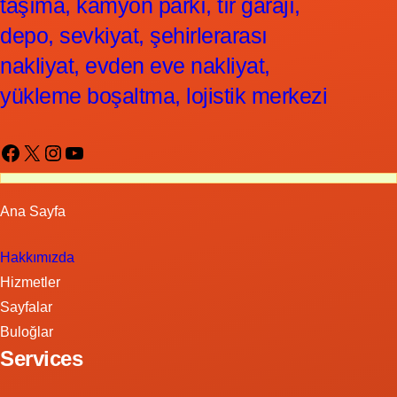
taşıma, kamyon parkı, tır garajı,
depo, sevkiyat, şehirlerarası
nakliyat, evden eve nakliyat,
yükleme boşaltma, lojistik merkezi
Facebook
X
Instagram
YouTube
Ana Sayfa
Hakkımızda
Hizmetler
Sayfalar
Buloğlar
Services