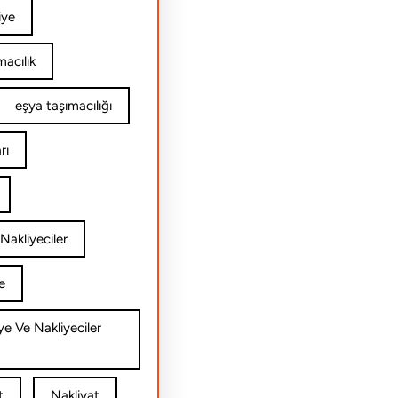
iye
acılık
eşya taşımacılığı
rı
Nakliyeciler
e
ye Ve Nakliyeciler
t
Nakliyat