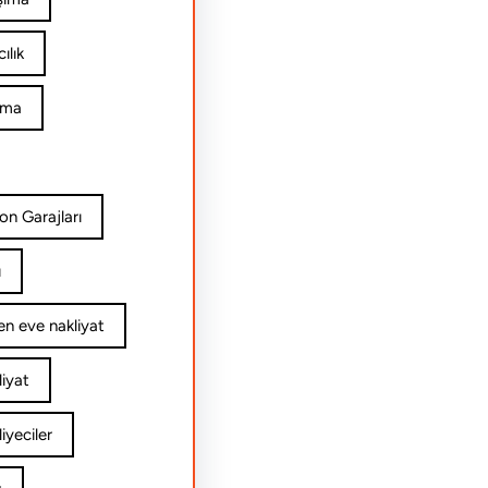
ılık
ıma
on Garajları
ı
n eve nakliyat
iyat
yeciler