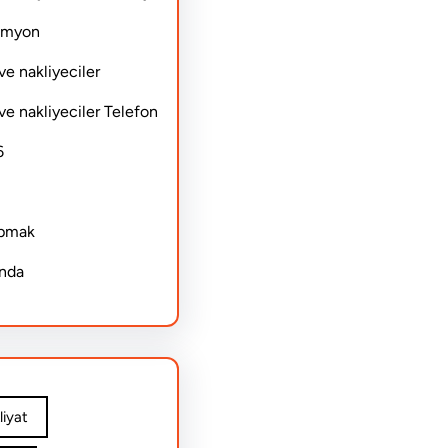
Kamyon
ve nakliyeciler
ve nakliyeciler Telefon
6
apmak
ında
iyat