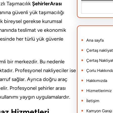
ızlı Taşımacılık
ŞehirlerArası
S
anına güvenli yük taşımacılığı
e
ek bireysel gerekse kurumsal
a
zamanında teslimat ve ekonomik
r
ayesinde her türlü yük güvenle
Ana sayfa
c
h
Çertaş nakliyat
Çertaş Nakliyat
mli bir merkezdir. Bu nedenle
ktadır. Profesyonel nakliyeciler ise
Çorlu Hakkınd
arruf sağlar. Ayrıca doğru araç
Hakkımızda
lir. Profesyonel şehirler arası
Hizmetlerimiz
kullanımı yaygın uygulamalardır.
İletişim
gaz Hizmetleri
Kamyon Garajı N