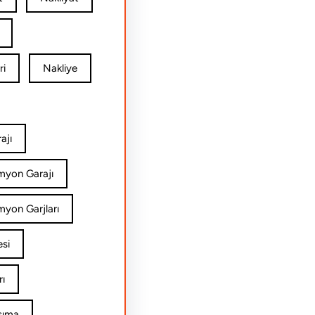
ri
Nakliye
ajı
amyon Garajı
myon Garjları
esi
rı
şıma