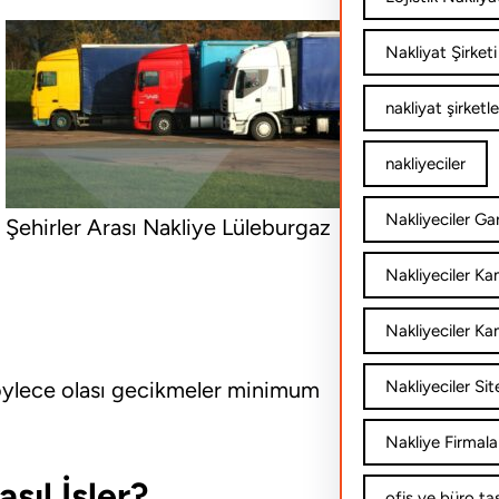
Nakliyat Şirketi
nakliyat şirketle
nakliyeciler
Nakliyeciler Gar
Şehirler Arası Nakliye Lüleburgaz
Nakliyeciler K
Nakliyeciler Ka
öylece olası gecikmeler minimum
Nakliyeciler Sit
Nakliye Firmala
sıl İşler?
ofis ve büro ta