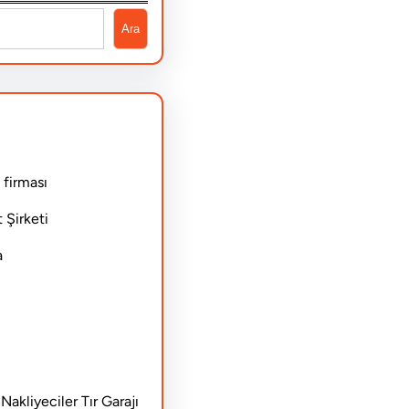
Ara
 firması
 Şirketi
a
akliyeciler Tır Garajı