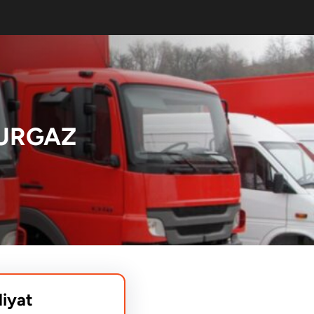
BURGAZ
liyat