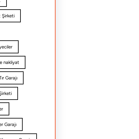
t
 Şirketi
yeciler
e nakliyat
ır Garajı
irketi
er
er Garajı