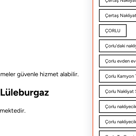
Çertaş Nakliya
Çertaş Nakliyat
ÇORLU
Çorlu'daki nakli
Çorlu evden ev
tmeler güvenle hizmet alabilir.
Çorlu Kamyon T
ı Lüleburgaz
Çorlu Nakliyat Ş
Çorlu nakliyecil
nmektedir.
Çorlu nakliyecil