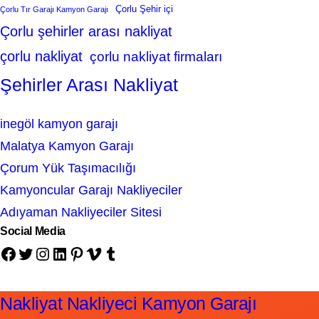
Çorlu Şehir içi
Çorlu Tır Garajı Kamyon Garajı
Çorlu şehirler arası nakliyat
çorlu nakliyat
çorlu nakliyat firmaları
Şehirler Arası Nakliyat
inegöl kamyon garajı
Malatya Kamyon Garajı
Çorum Yük Taşımacılığı
Kamyoncular Garajı Nakliyeciler
Adıyaman Nakliyeciler Sitesi
Social Media
Facebook
Twitter
Instagram
LinkedIn
Pinterest
Vimeo
Tumblr
Nakliyat Nakliyeci Kamyon Garajı