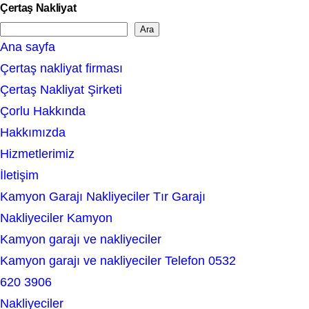
Çertaş Nakliyat
Ara
S
Ana sayfa
e
Çertaş nakliyat firması
a
Çertaş Nakliyat Şirketi
r
Çorlu Hakkında
c
Hakkımızda
h
Hizmetlerimiz
İletişim
Kamyon Garajı Nakliyeciler Tır Garajı
Nakliyeciler Kamyon
Kamyon garajı ve nakliyeciler
Kamyon garajı ve nakliyeciler Telefon 0532
620 3906
Nakliyeciler