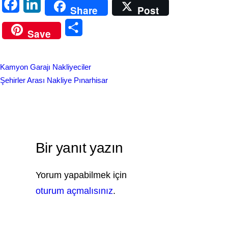
F
L
Share
Post
a
i
S
Save
c
n
h
e
k
a
Kamyon Garajı Nakliyeciler
b
e
r
Şehirler Arası Nakliye Pınarhisar
o
d
e
o
I
k
n
Bir yanıt yazın
Yorum yapabilmek için
oturum açmalısınız
.