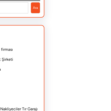
Ara
 firması
 Şirketi
a
akliyeciler Tır Garajı