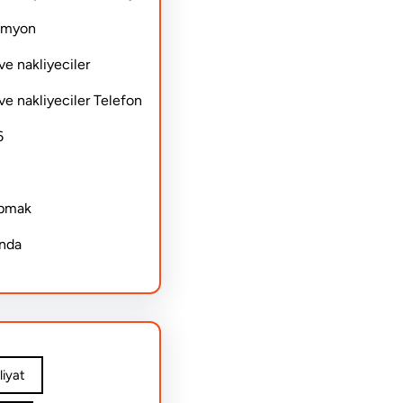
Kamyon
ve nakliyeciler
ve nakliyeciler Telefon
6
apmak
ında
iyat