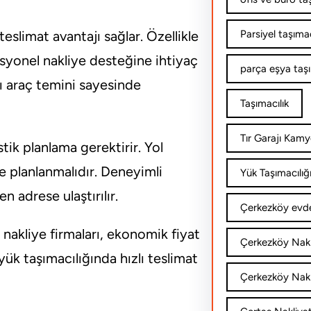
teslimat avantajı sağlar. Özellikle
Parsiyel taşımac
esyonel nakliye desteğine ihtiyaç
parça eşya taş
lı araç temini sayesinde
Taşımacılık
Tır Garajı Kamy
stik planlama gerektirir. Yol
le planlanmalıdır. Deneyimli
Yük Taşımacılığ
n adrese ulaştırılır.
Çerkezköy evde
 nakliye firmaları, ekonomik fiyat
Çerkezköy Nakl
yük taşımacılığında hızlı teslimat
Çerkezköy Nakli