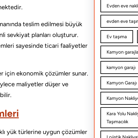
Evden eve nakl
ektedir.
evden eve taşım
zamanında teslim edilmesi büyük
i sevkiyat planları oluşturur.
Ev taşıma
emleri sayesinde ticari faaliyetler
Kamyon garajla
kamyon garajı
ler için ekonomik çözümler sunar.
Kamyon Garajı 
öylece maliyetler düşer ve
ilir.
Kamyon Nakliy
mleri
Kara Yolu Nakli
Taşımacılık
rklı yük türlerine uygun çözümler
Lojistik Nakliya