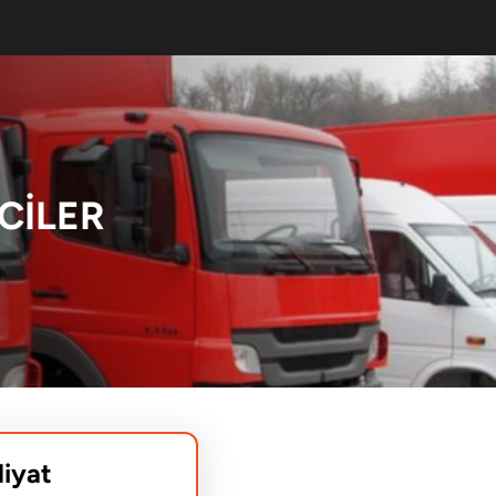
CILER
liyat