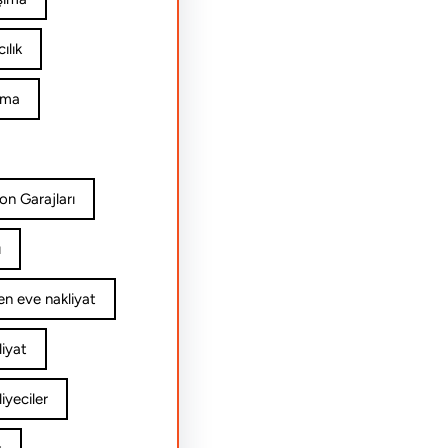
ılık
ıma
on Garajları
ı
n eve nakliyat
iyat
yeciler