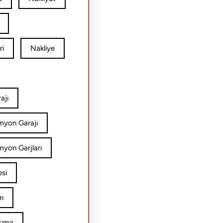
ri
Nakliye
ajı
amyon Garajı
myon Garjları
esi
rı
şıma