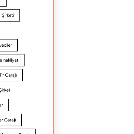
t
 Şirketi
yeciler
e nakliyat
ır Garajı
irketi
er
er Garajı