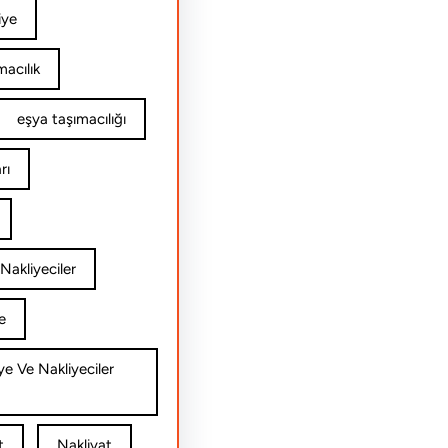
iye
acılık
eşya taşımacılığı
rı
Nakliyeciler
e
ye Ve Nakliyeciler
t
Nakliyat