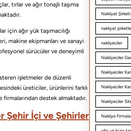
r, tırlar ve ağır tonajlı taşıma
maktadır.
Nakliyat Şirketi
nakliyat şirketle
ar için ağır yük taşımacılığı
eri, makine ekipmanları ve sanayi
nakliyeciler
rofesyonel sürücüler ve deneyimli
Nakliyeciler Gar
Nakliyeciler K
steren işletmeler de düzenli
sindeki üreticiler, ürünlerini farklı
Nakliyeciler Ka
e firmalarından destek almaktadır.
Nakliyeciler Sit
 Şehir İçi ve Şehirler
Nakliye Firmala
ofis ve büro ta