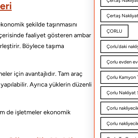
Çertaş Nakliya
eri
Çertaş Nakliyat
 ekonomik şekilde taşınmasını
ÇORLU
içerisinde faaliyet gösteren ambar
irleştirir. Böylece taşıma
Çorlu'daki nakli
Çorlu evden ev
meler için avantajlıdır. Tam araç
Çorlu Kamyon T
apılabilir. Ayrıca yüklerin düzenli
Çorlu Nakliyat Ş
Çorlu nakliyecil
em de işletmeler ekonomik
Çorlu nakliyecil