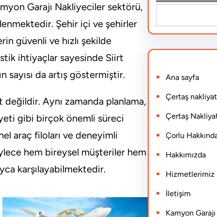
amyon Garajı Nakliyeciler sektörü,
S
enmektedir. Şehir içi ve şehirler
e
rin güvenli ve hızlı şekilde
a
istik ihtiyaçlar sayesinde Siirt
r
n sayısı da artış göstermiştir.
Ana sayfa
c
h
Çertaş nakliyat
et değildir. Aynı zamanda planlama,
Çertaş Nakliyat
ti gibi birçok önemli süreci
el araç filoları ve deneyimli
Çorlu Hakkınd
Böylece hem bireysel müşteriler hem
Hakkımızda
ayca karşılayabilmektedir.
Hizmetlerimiz
İletişim
Kamyon Garajı N