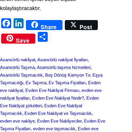
kolaylaştıracaktır.
F
L
Share
Post
a
i
S
Save
c
n
h
e
k
a
Asansörlü nakliyat
, 
Asansörlü nakliyat fiyatları
, 
b
e
r
Asansörlü Taşıma
, 
Asansörlü taşıma hizmetleri
, 
o
d
Asansörlü Taşımacılık
, 
Boş Dönüş Kamyon Tır
, 
Eşya
e
Taşımacılığı
, 
Ev Taşıma
, 
Ev Taşıma Fiyatları
, 
Evden
o
I
eve nakliyat
, 
Evden Eve Nakliyat Firması
, 
evden eve
k
n
nakliyat fіyatları
, 
Evden Eve Nakliyat Nedir?
, 
Evden
Eve Nakliyat şirketleri
, 
Evden Eve Nakliyat
Taşımacılık
, 
Evden Eve Nakliyat ve Taşımacılık
, 
evden eve nakliye
, 
Evden Eve Nakliyeciler
, 
Evden Eve
Taşıma Fiyatları
, 
evden eve taşımacılık
, 
Evden еvе