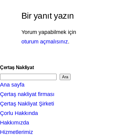
Bir yanıt yazın
Yorum yapabilmek için
oturum açmalısınız
.
Çertaş Nakliyat
Ara
S
Ana sayfa
e
Çertaş nakliyat firması
a
Çertaş Nakliyat Şirketi
r
Çorlu Hakkında
c
Hakkımızda
h
Hizmetlerimiz