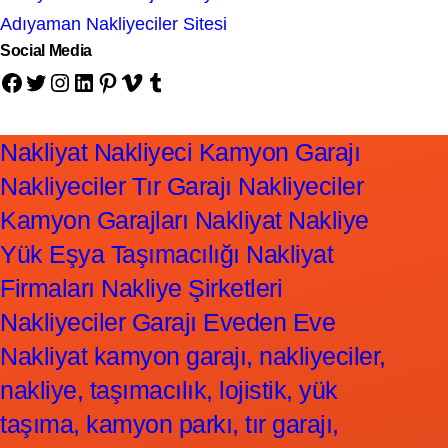
Adıyaman Nakliyeciler Sitesi
Social Media
Facebook
Twitter
Instagram
LinkedIn
Pinterest
Vimeo
Tumblr
Nakliyat Nakliyeci Kamyon Garajı
Nakliyeciler Tır Garajı Nakliyeciler
Kamyon Garajları Nakliyat Nakliye
Yük Eşya Taşımacılığı Nakliyat
Firmaları Nakliye Şirketleri
Nakliyeciler Garajı Eveden Eve
Nakliyat kamyon garajı, nakliyeciler,
nakliye, taşımacılık, lojistik, yük
taşıma, kamyon parkı, tır garajı,