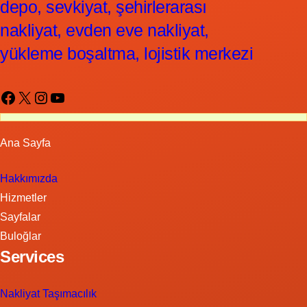
depo, sevkiyat, şehirlerarası
nakliyat, evden eve nakliyat,
yükleme boşaltma, lojistik merkezi
Facebook
X
Instagram
YouTube
Ana Sayfa
Hakkımızda
Hizmetler
Sayfalar
Buloğlar
Services
Nakliyat Taşımacılık