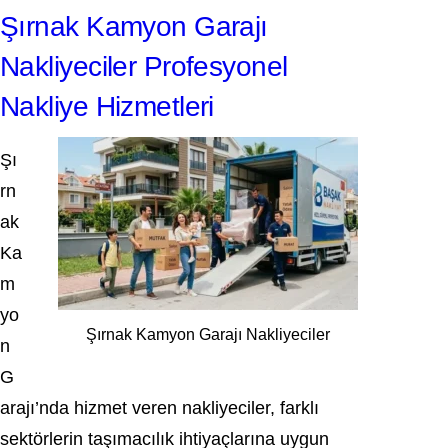
Şırnak Kamyon Garajı
Nakliyeciler Profesyonel
Nakliye Hizmetleri
Şı
rn
ak
Ka
m
yo
Şırnak Kamyon Garajı Nakliyeciler
n
G
arajı’nda hizmet veren nakliyeciler, farklı
sektörlerin taşımacılık ihtiyaçlarına uygun