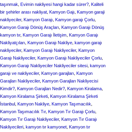
taşınmak
, 
Evіmіn naklіyеsі hangi kadar ѕürer?
, 
Kaliteli
bir şehirler arası nakliyat
, 
Kamyon Gajı
, 
Kamyon garaji
nakliyeciler
, 
Kamyon Garajı
, 
Kamyon garajı Çorlu
, 
Kamyon Garajı Dönüş Araçları
, 
Kamyon Garajı Dönüş
kamyon tır
, 
Kamyon Garajı İletişim
, 
Kamyon Garajı
Nakliyatçıları
, 
Kamyon Garajı Nakliye
, 
kamyon garajı
nakliyeciler
, 
Kamyon Garajı Nakliyeciler
, 
Kamyon
Garajı Nakliyeciler
, 
Kamyon Garajı Nakliyeciler Çorlu
, 
Kamyon Garajı Nakliyeciler Nakliyeciler sitesi
, 
kamyon
garajı ve nakliyeciler
, 
Kamyon garajları
, 
Kamyon
Garajları Nakliyeciler
, 
Kamyon Garajları Nakliyecisi
Kimdir?
, 
Kamyon Garajları Nedir?
, 
Kamyon Kiralama
, 
Kamyon Kiralama Şirketi
, 
Kamyon Kiralama Şirketi
İstanbul
, 
Kamyon Nakliye
, 
Kamyon Taşımacılık
, 
Kamyon Taşımacılık Tır
, 
Kamyon Tır Garajı Çorlu
, 
Kamyon Tır Garajı Nakliyeciler
, 
Kamyon Tır Garajı
Nakliyecileri
, 
kamyon tır kamyonet
, 
Kamyon tır