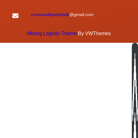
certasnakliyatlojistik
@gmail.com
Mining Logistic Theme
By VWThemes