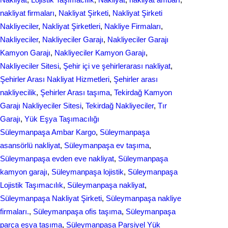
nakliyat firmaları
, 
Nakliyat Şirketi
, 
Nakliyat Şirketi
Nakliyeciler
, 
Nakliyat Şirketleri
, 
Nakliye Firmaları
, 
Nakliyeciler
, 
Nakliyeciler Garajı
, 
Nakliyeciler Garajı
Kamyon Garajı
, 
Nakliyeciler Kamyon Garajı
, 
Nakliyeciler Sitesi
, 
Şehir içi ve şehirlerarası nakliyat
, 
Şehirler Arası Nakliyat Hizmetleri
, 
Şehirler arası
nakliyecilik
, 
Şehirler Arası taşıma
, 
Tekirdağ Kamyon
Garajı Nakliyeciler Sitesi
, 
Tekirdağ Nakliyeciler
, 
Tır
Garajı
, 
Yük Eşya Taşımacılığı
Süleymanpaşa Ambar Kargo
, 
Süleymanpaşa
asansörlü nakliyat
, 
Süleymanpaşa ev taşıma
, 
Süleymanpaşa evden eve nakliyat
, 
Süleymanpaşa
kamyon garajı
, 
Süleymanpaşa lojistik
, 
Süleymanpaşa
Lojistik Taşımacılık
, 
Süleymanpaşa nakliyat
, 
Süleymanpaşa Nakliyat Şirketi
, 
Süleymanpaşa nakliye
firmaları.
, 
Süleymanpaşa ofis taşıma
, 
Süleymanpaşa
parça eşya taşıma
, 
Süleymanpaşa Parsiyel Yük