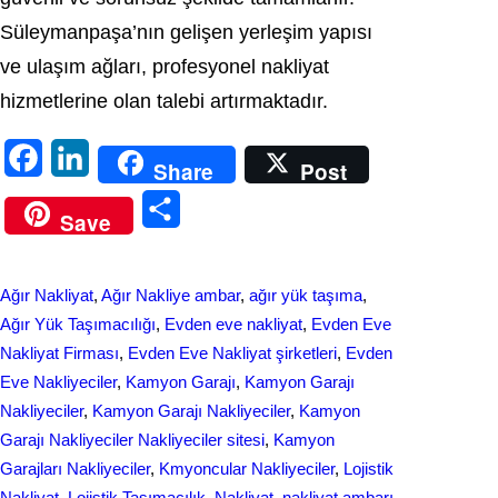
Süleymanpaşa’nın gelişen yerleşim yapısı
ve ulaşım ağları, profesyonel nakliyat
hizmetlerine olan talebi artırmaktadır.
F
L
Share
Post
a
i
S
Save
c
n
h
e
k
a
Ağır Nakliyat
, 
Ağır Nakliye ambar
, 
ağır yük taşıma
, 
b
e
r
Ağır Yük Taşımacılığı
, 
Evden eve nakliyat
, 
Evden Eve
o
d
Nakliyat Firması
, 
Evden Eve Nakliyat şirketleri
, 
Evden
e
Eve Nakliyeciler
, 
Kamyon Garajı
, 
Kamyon Garajı
o
I
Nakliyeciler
, 
Kamyon Garajı Nakliyeciler
, 
Kamyon
k
n
Garajı Nakliyeciler Nakliyeciler sitesi
, 
Kamyon
Garajları Nakliyeciler
, 
Kmyoncular Nakliyeciler
, 
Lojistik
Nakliyat
, 
Lojistik Taşımacılık
, 
Nakliyat
, 
nakliyat ambarı
, 