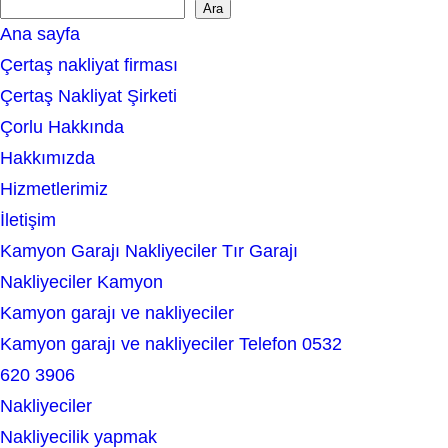
Ara
S
Ana sayfa
e
Çertaş nakliyat firması
a
Çertaş Nakliyat Şirketi
r
Çorlu Hakkında
c
Hakkımızda
h
Hizmetlerimiz
İletişim
Kamyon Garajı Nakliyeciler Tır Garajı
Nakliyeciler Kamyon
Kamyon garajı ve nakliyeciler
Kamyon garajı ve nakliyeciler Telefon 0532
620 3906
Nakliyeciler
Nakliyecilik yapmak