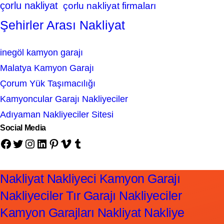
çorlu nakliyat
çorlu nakliyat firmaları
Şehirler Arası Nakliyat
inegöl kamyon garajı
Malatya Kamyon Garajı
Çorum Yük Taşımacılığı
Kamyoncular Garajı Nakliyeciler
Adıyaman Nakliyeciler Sitesi
Social Media
Facebook
Twitter
Instagram
LinkedIn
Pinterest
Vimeo
Tumblr
Nakliyat Nakliyeci Kamyon Garajı
Nakliyeciler Tır Garajı Nakliyeciler
Kamyon Garajları Nakliyat Nakliye