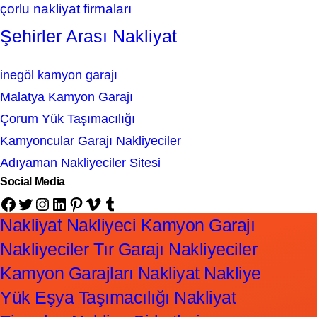
çorlu nakliyat firmaları
Şehirler Arası Nakliyat
inegöl kamyon garajı
Malatya Kamyon Garajı
Çorum Yük Taşımacılığı
Kamyoncular Garajı Nakliyeciler
Adıyaman Nakliyeciler Sitesi
Social Media
Facebook
Twitter
Instagram
LinkedIn
Pinterest
Vimeo
Tumblr
Nakliyat Nakliyeci Kamyon Garajı
Nakliyeciler Tır Garajı Nakliyeciler
Kamyon Garajları Nakliyat Nakliye
Yük Eşya Taşımacılığı Nakliyat