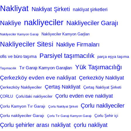
Nakliyat
Nakliyat Şirketi
nakliyat şirketleri
nakliyeciler
Nakliye
Nakliyeciler Garajı
Nakliyeciler Kamyon Garjları
Nakliyeciler Kamyon Garajı
Nakliyeciler Sitesi
Nakliye Firmaları
Parsiyel taşımacılık
ofis ve büro taşıma
parça eşya taşıma
Yük Taşımacılığı
Tır Garajı Kamyon Garajları
Taşımacılık
Çerkezköy evden eve nakliyat
Çerkezköy Nakliyat
Çertaş Nakliyat
Çerkezköy Nakliyeciler
Çertaş Nakliyat Şirketi
Çorlu evden eve nakliyat
ÇORLU
Çorlu'daki nakliyeciler
Çorlu nakliyeciler
Çorlu Kamyon Tır Garajı
Çorlu Nakliyat Şirketi
Çorlu nakliyeciler Garajı
Çorlu Şehir içi
Çorlu Tır Garajı Kamyon Garajı
Çorlu şehirler arası nakliyat
çorlu nakliyat