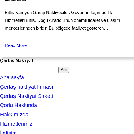
Bitlis Kamyon Garajı Nakliyeciler: Güvenilir Taşımacılık
Hizmetleri Bitlis, Doğu Anadolu’nun önemli ticaret ve ulaşım
merkezlerinden biridir. Bu bölgede faaliyet gösteren…
Read More
Çertaş Nakliyat
Ara
S
Ana sayfa
e
Çertaş nakliyat firması
a
Çertaş Nakliyat Şirketi
r
Çorlu Hakkında
c
Hakkımızda
h
Hizmetlerimiz
İletişim