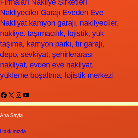
Firmaları Nakliye Şirketleri
Nakliyeciler Garajı Eveden Eve
Nakliyat kamyon garajı, nakliyeciler,
nakliye, taşımacılık, lojistik, yük
taşıma, kamyon parkı, tır garajı,
depo, sevkiyat, şehirlerarası
nakliyat, evden eve nakliyat,
yükleme boşaltma, lojistik merkezi
Facebook
X
Instagram
YouTube
Ana Sayfa
Hakkımızda