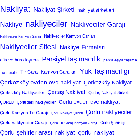
Nakliyat
Nakliyat Şirketi
nakliyat şirketleri
nakliyeciler
Nakliye
Nakliyeciler Garajı
Nakliyeciler Kamyon Garjları
Nakliyeciler Kamyon Garajı
Nakliyeciler Sitesi
Nakliye Firmaları
Parsiyel taşımacılık
ofis ve büro taşıma
parça eşya taşıma
Yük Taşımacılığı
Tır Garajı Kamyon Garajları
Taşımacılık
Çerkezköy evden eve nakliyat
Çerkezköy Nakliyat
Çertaş Nakliyat
Çerkezköy Nakliyeciler
Çertaş Nakliyat Şirketi
Çorlu evden eve nakliyat
ÇORLU
Çorlu'daki nakliyeciler
Çorlu nakliyeciler
Çorlu Kamyon Tır Garajı
Çorlu Nakliyat Şirketi
Çorlu nakliyeciler Garajı
Çorlu Şehir içi
Çorlu Tır Garajı Kamyon Garajı
Çorlu şehirler arası nakliyat
çorlu nakliyat