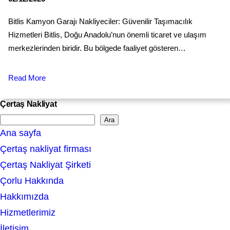
Bitlis Kamyon Garajı Nakliyeciler: Güvenilir Taşımacılık
Hizmetleri Bitlis, Doğu Anadolu’nun önemli ticaret ve ulaşım
merkezlerinden biridir. Bu bölgede faaliyet gösteren…
Read More
Çertaş Nakliyat
Ara
S
Ana sayfa
e
Çertaş nakliyat firması
a
Çertaş Nakliyat Şirketi
r
Çorlu Hakkında
c
Hakkımızda
h
Hizmetlerimiz
İletişim