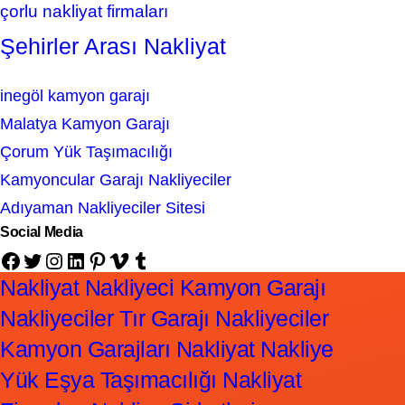
çorlu nakliyat firmaları
Şehirler Arası Nakliyat
inegöl kamyon garajı
Malatya Kamyon Garajı
Çorum Yük Taşımacılığı
Kamyoncular Garajı Nakliyeciler
Adıyaman Nakliyeciler Sitesi
Social Media
Facebook
Twitter
Instagram
LinkedIn
Pinterest
Vimeo
Tumblr
Nakliyat Nakliyeci Kamyon Garajı
Nakliyeciler Tır Garajı Nakliyeciler
Kamyon Garajları Nakliyat Nakliye
Yük Eşya Taşımacılığı Nakliyat