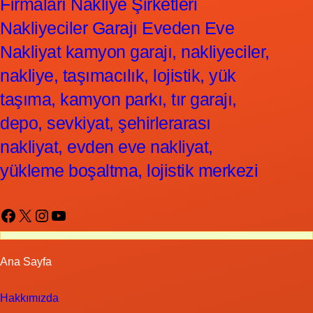
Firmaları Nakliye Şirketleri
Nakliyeciler Garajı Eveden Eve
Nakliyat kamyon garajı, nakliyeciler,
nakliye, taşımacılık, lojistik, yük
taşıma, kamyon parkı, tır garajı,
depo, sevkiyat, şehirlerarası
nakliyat, evden eve nakliyat,
yükleme boşaltma, lojistik merkezi
Facebook
X
Instagram
YouTube
Ana Sayfa
Hakkımızda