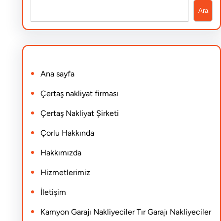
S
Ara
e
a
r
Ana sayfa
c
h
Çertaş nakliyat firması
Çertaş Nakliyat Şirketi
Çorlu Hakkında
Hakkımızda
Hizmetlerimiz
İletişim
Kamyon Garajı Nakliyeciler Tır Garajı Nakliyeciler