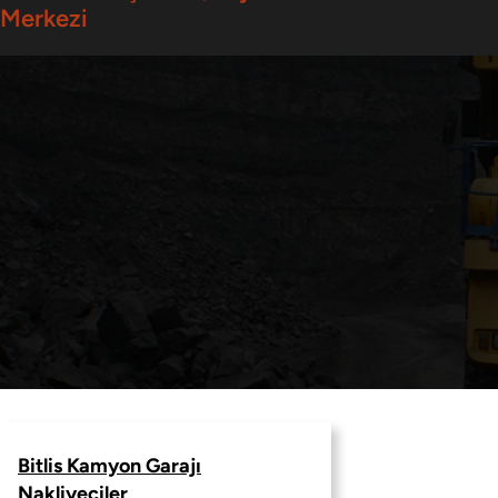
Merkezi
Bitlis Kamyon Garajı
Nakliyeciler