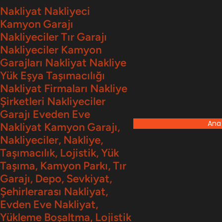
İçeriğe
Nakliyat Nakliyeci
Kamyon Garajı
geç
Nakliyeciler Tır Garajı
Nakliyeciler Kamyon
Garajları Nakliyat Nakliye
Yük Eşya Taşımacılığı
Nakliyat Firmaları Nakliye
Şirketleri Nakliyeciler
Garajı Eveden Eve
Ana
Nakliyat Kamyon Garajı,
Nakliyeciler, Nakliye,
Taşımacılık, Lojistik, Yük
Taşıma, Kamyon Parkı, Tır
Garajı, Depo, Sevkiyat,
Şehirlerarası Nakliyat,
Evden Eve Nakliyat,
Yükleme Boşaltma, Lojistik