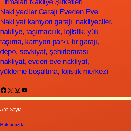
Firmaları Nakliye Şirketleri
Nakliyeciler Garajı Eveden Eve
Nakliyat kamyon garajı, nakliyeciler,
nakliye, taşımacılık, lojistik, yük
taşıma, kamyon parkı, tır garajı,
depo, sevkiyat, şehirlerarası
nakliyat, evden eve nakliyat,
yükleme boşaltma, lojistik merkezi
Facebook
X
Instagram
YouTube
Ana Sayfa
Hakkımızda