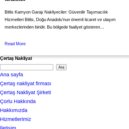
Bitlis Kamyon Garajı Nakliyeciler: Güvenilir Taşımacılık
Hizmetleri Bitlis, Doğu Anadolu’nun önemli ticaret ve ulaşım
merkezlerinden biridir. Bu bölgede faaliyet gösteren…
Read More
Çertaş Nakliyat
Ara
S
Ana sayfa
e
Çertaş nakliyat firması
a
Çertaş Nakliyat Şirketi
r
Çorlu Hakkında
c
Hakkımızda
h
Hizmetlerimiz
İletişim