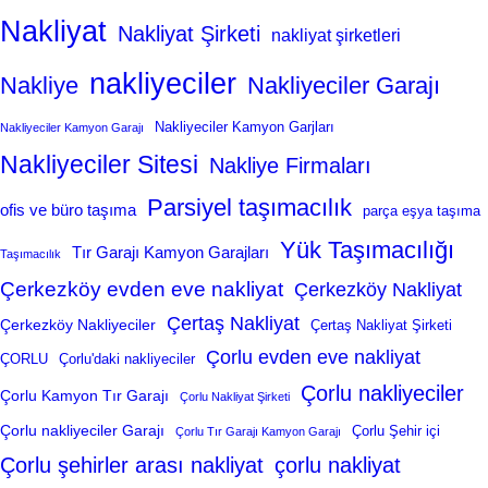
Nakliyat
Nakliyat Şirketi
nakliyat şirketleri
nakliyeciler
Nakliye
Nakliyeciler Garajı
Nakliyeciler Kamyon Garjları
Nakliyeciler Kamyon Garajı
Nakliyeciler Sitesi
Nakliye Firmaları
Parsiyel taşımacılık
ofis ve büro taşıma
parça eşya taşıma
Yük Taşımacılığı
Tır Garajı Kamyon Garajları
Taşımacılık
Çerkezköy evden eve nakliyat
Çerkezköy Nakliyat
Çertaş Nakliyat
Çerkezköy Nakliyeciler
Çertaş Nakliyat Şirketi
Çorlu evden eve nakliyat
ÇORLU
Çorlu'daki nakliyeciler
Çorlu nakliyeciler
Çorlu Kamyon Tır Garajı
Çorlu Nakliyat Şirketi
Çorlu nakliyeciler Garajı
Çorlu Şehir içi
Çorlu Tır Garajı Kamyon Garajı
Çorlu şehirler arası nakliyat
çorlu nakliyat