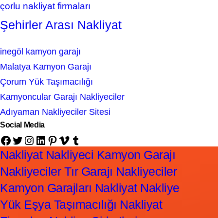
çorlu nakliyat firmaları
Şehirler Arası Nakliyat
inegöl kamyon garajı
Malatya Kamyon Garajı
Çorum Yük Taşımacılığı
Kamyoncular Garajı Nakliyeciler
Adıyaman Nakliyeciler Sitesi
Social Media
Facebook
Twitter
Instagram
LinkedIn
Pinterest
Vimeo
Tumblr
Nakliyat Nakliyeci Kamyon Garajı
Nakliyeciler Tır Garajı Nakliyeciler
Kamyon Garajları Nakliyat Nakliye
Yük Eşya Taşımacılığı Nakliyat