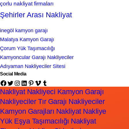
çorlu nakliyat firmaları
Şehirler Arası Nakliyat
inegöl kamyon garajı
Malatya Kamyon Garajı
Çorum Yük Taşımacılığı
Kamyoncular Garajı Nakliyeciler
Adıyaman Nakliyeciler Sitesi
Social Media
Facebook
Twitter
Instagram
LinkedIn
Pinterest
Vimeo
Tumblr
Nakliyat Nakliyeci Kamyon Garajı
Nakliyeciler Tır Garajı Nakliyeciler
Kamyon Garajları Nakliyat Nakliye
Yük Eşya Taşımacılığı Nakliyat