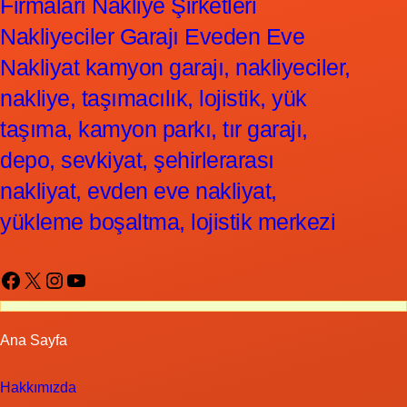
Firmaları Nakliye Şirketleri
Nakliyeciler Garajı Eveden Eve
Nakliyat kamyon garajı, nakliyeciler,
nakliye, taşımacılık, lojistik, yük
taşıma, kamyon parkı, tır garajı,
depo, sevkiyat, şehirlerarası
nakliyat, evden eve nakliyat,
yükleme boşaltma, lojistik merkezi
Facebook
X
Instagram
YouTube
Ana Sayfa
Hakkımızda