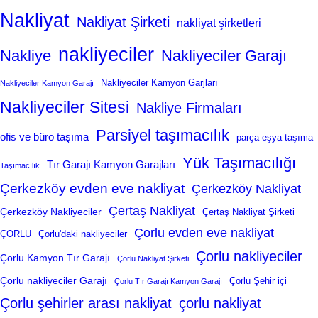
Nakliyat
Nakliyat Şirketi
nakliyat şirketleri
nakliyeciler
Nakliye
Nakliyeciler Garajı
Nakliyeciler Kamyon Garjları
Nakliyeciler Kamyon Garajı
Nakliyeciler Sitesi
Nakliye Firmaları
Parsiyel taşımacılık
ofis ve büro taşıma
parça eşya taşıma
Yük Taşımacılığı
Tır Garajı Kamyon Garajları
Taşımacılık
Çerkezköy evden eve nakliyat
Çerkezköy Nakliyat
Çertaş Nakliyat
Çerkezköy Nakliyeciler
Çertaş Nakliyat Şirketi
Çorlu evden eve nakliyat
ÇORLU
Çorlu'daki nakliyeciler
Çorlu nakliyeciler
Çorlu Kamyon Tır Garajı
Çorlu Nakliyat Şirketi
Çorlu nakliyeciler Garajı
Çorlu Şehir içi
Çorlu Tır Garajı Kamyon Garajı
Çorlu şehirler arası nakliyat
çorlu nakliyat