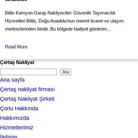
Bitlis Kamyon Garajı Nakliyeciler: Güvenilir Taşımacılık
Hizmetleri Bitlis, Doğu Anadolu’nun önemli ticaret ve ulaşım
merkezlerinden biridir. Bu bölgede faaliyet gösteren…
Read More
Çertaş Nakliyat
Ara
S
Ana sayfa
e
Çertaş nakliyat firması
a
Çertaş Nakliyat Şirketi
r
Çorlu Hakkında
c
Hakkımızda
h
Hizmetlerimiz
İletişim