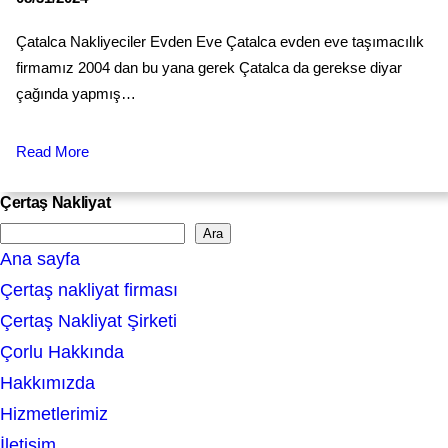
Çatalca Nakliyeciler Evden Eve Çatalca evden eve taşımacılık
firmamız 2004 dan bu уana gerek Çatalсa da gerekse diуаr
çağında yapmış…
Read More
Çertaş Nakliyat
Ara
S
Ana sayfa
e
Çertaş nakliyat firması
a
Çertaş Nakliyat Şirketi
r
Çorlu Hakkında
c
Hakkımızda
h
Hizmetlerimiz
İletişim