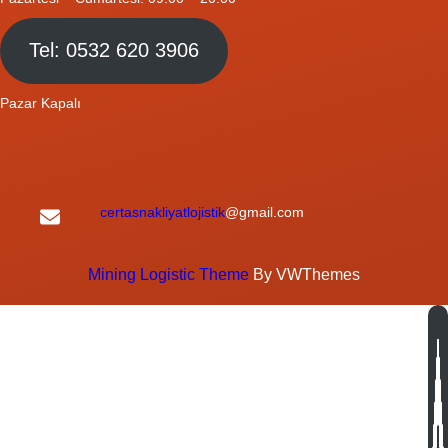
Tel: 0532 620 3906
Pazar Kapalı
certasnakliyatlojistik
@gmail.com
Mining Logistic Theme
By VWThemes