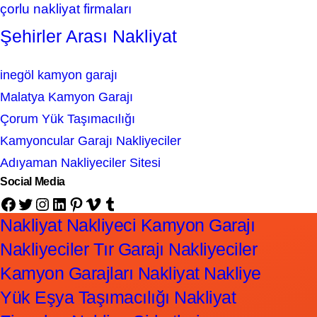
çorlu nakliyat firmaları
Şehirler Arası Nakliyat
inegöl kamyon garajı
Malatya Kamyon Garajı
Çorum Yük Taşımacılığı
Kamyoncular Garajı Nakliyeciler
Adıyaman Nakliyeciler Sitesi
Social Media
Facebook
Twitter
Instagram
LinkedIn
Pinterest
Vimeo
Tumblr
Nakliyat Nakliyeci Kamyon Garajı
Nakliyeciler Tır Garajı Nakliyeciler
Kamyon Garajları Nakliyat Nakliye
Yük Eşya Taşımacılığı Nakliyat