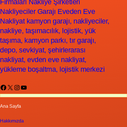
Firmaları Nakliye Şirketleri
Nakliyeciler Garajı Eveden Eve
Nakliyat kamyon garajı, nakliyeciler,
nakliye, taşımacılık, lojistik, yük
taşıma, kamyon parkı, tır garajı,
depo, sevkiyat, şehirlerarası
nakliyat, evden eve nakliyat,
yükleme boşaltma, lojistik merkezi
Facebook
X
Instagram
YouTube
Ana Sayfa
Hakkımızda