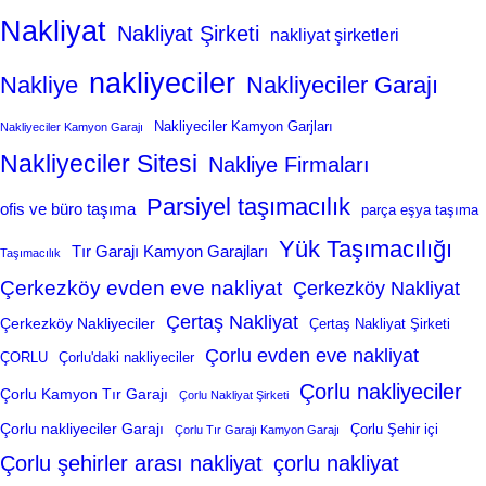
Nakliyat
Nakliyat Şirketi
nakliyat şirketleri
nakliyeciler
Nakliye
Nakliyeciler Garajı
Nakliyeciler Kamyon Garjları
Nakliyeciler Kamyon Garajı
Nakliyeciler Sitesi
Nakliye Firmaları
Parsiyel taşımacılık
ofis ve büro taşıma
parça eşya taşıma
Yük Taşımacılığı
Tır Garajı Kamyon Garajları
Taşımacılık
Çerkezköy evden eve nakliyat
Çerkezköy Nakliyat
Çertaş Nakliyat
Çerkezköy Nakliyeciler
Çertaş Nakliyat Şirketi
Çorlu evden eve nakliyat
ÇORLU
Çorlu'daki nakliyeciler
Çorlu nakliyeciler
Çorlu Kamyon Tır Garajı
Çorlu Nakliyat Şirketi
Çorlu nakliyeciler Garajı
Çorlu Şehir içi
Çorlu Tır Garajı Kamyon Garajı
Çorlu şehirler arası nakliyat
çorlu nakliyat