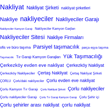
Nakliyat
Nakliyat Şirketi
nakliyat şirketleri
nakliyeciler
Nakliye
Nakliyeciler Garajı
Nakliyeciler Kamyon Garjları
Nakliyeciler Kamyon Garajı
Nakliyeciler Sitesi
Nakliye Firmaları
Parsiyel taşımacılık
ofis ve büro taşıma
parça eşya taşıma
Yük Taşımacılığı
Tır Garajı Kamyon Garajları
Taşımacılık
Çerkezköy evden eve nakliyat
Çerkezköy Nakliyat
Çertaş Nakliyat
Çerkezköy Nakliyeciler
Çertaş Nakliyat Şirketi
Çorlu evden eve nakliyat
ÇORLU
Çorlu'daki nakliyeciler
Çorlu nakliyeciler
Çorlu Kamyon Tır Garajı
Çorlu Nakliyat Şirketi
Çorlu nakliyeciler Garajı
Çorlu Şehir içi
Çorlu Tır Garajı Kamyon Garajı
Çorlu şehirler arası nakliyat
çorlu nakliyat