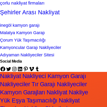
çorlu nakliyat firmaları
Şehirler Arası Nakliyat
inegöl kamyon garajı
Malatya Kamyon Garajı
Çorum Yük Taşımacılığı
Kamyoncular Garajı Nakliyeciler
Adıyaman Nakliyeciler Sitesi
Social Media
Facebook
Twitter
Instagram
LinkedIn
Pinterest
Vimeo
Tumblr
Nakliyat Nakliyeci Kamyon Garajı
Nakliyeciler Tır Garajı Nakliyeciler
Kamyon Garajları Nakliyat Nakliye
Yük Eşya Taşımacılığı Nakliyat