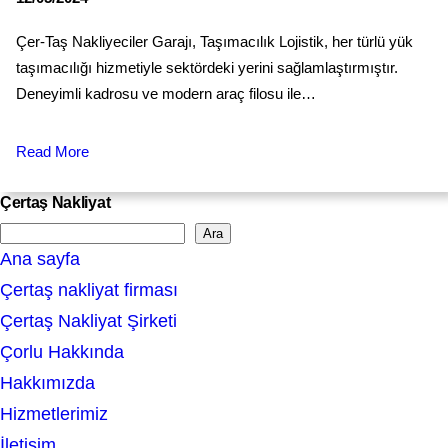
Çer-Taş Nakliyeciler Garajı, Taşımacılık Lojistik, her türlü yük
taşımacılığı hizmetiyle sektördeki yerini sağlamlaştırmıştır.
Deneyimli kadrosu ve modern araç filosu ile…
Read More
Çertaş Nakliyat
Ara
S
Ana sayfa
e
Çertaş nakliyat firması
a
Çertaş Nakliyat Şirketi
r
Çorlu Hakkında
c
Hakkımızda
h
Hizmetlerimiz
İletişim