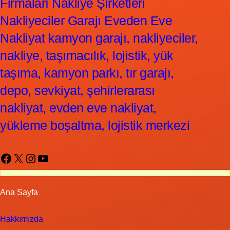
Firmaları Nakliye Şirketleri
Nakliyeciler Garajı Eveden Eve
Nakliyat kamyon garajı, nakliyeciler,
nakliye, taşımacılık, lojistik, yük
taşıma, kamyon parkı, tır garajı,
depo, sevkiyat, şehirlerarası
nakliyat, evden eve nakliyat,
yükleme boşaltma, lojistik merkezi
Facebook
X
Instagram
YouTube
Ana Sayfa
Hakkımızda