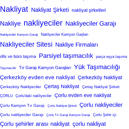
Nakliyat
Nakliyat Şirketi
nakliyat şirketleri
nakliyeciler
Nakliye
Nakliyeciler Garajı
Nakliyeciler Kamyon Garjları
Nakliyeciler Kamyon Garajı
Nakliyeciler Sitesi
Nakliye Firmaları
Parsiyel taşımacılık
ofis ve büro taşıma
parça eşya taşıma
Yük Taşımacılığı
Tır Garajı Kamyon Garajları
Taşımacılık
Çerkezköy evden eve nakliyat
Çerkezköy Nakliyat
Çertaş Nakliyat
Çerkezköy Nakliyeciler
Çertaş Nakliyat Şirketi
Çorlu evden eve nakliyat
ÇORLU
Çorlu'daki nakliyeciler
Çorlu nakliyeciler
Çorlu Kamyon Tır Garajı
Çorlu Nakliyat Şirketi
Çorlu nakliyeciler Garajı
Çorlu Şehir içi
Çorlu Tır Garajı Kamyon Garajı
Çorlu şehirler arası nakliyat
çorlu nakliyat