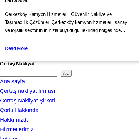
09/13/2024
Çerkezköy Kamyon Hizmetleri | Güvenilir Nakliye ve
Taşımacılık Çözümleri Çerkezköy kamyon hizmetleri, sanayi
ve lojistik sektörünün hızla büyüdüğü Tekirdağ bölgesinde…
Read More
Çertaş Nakliyat
Ara
S
Ana sayfa
e
Çertaş nakliyat firması
a
Çertaş Nakliyat Şirketi
r
Çorlu Hakkında
c
Hakkımızda
h
Hizmetlerimiz