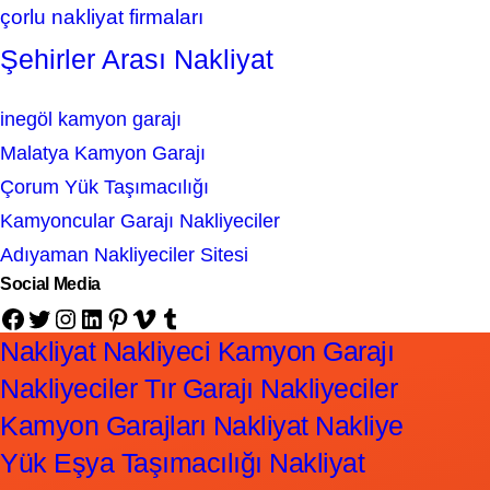
çorlu nakliyat firmaları
Şehirler Arası Nakliyat
inegöl kamyon garajı
Malatya Kamyon Garajı
Çorum Yük Taşımacılığı
Kamyoncular Garajı Nakliyeciler
Adıyaman Nakliyeciler Sitesi
Social Media
Facebook
Twitter
Instagram
LinkedIn
Pinterest
Vimeo
Tumblr
Nakliyat Nakliyeci Kamyon Garajı
Nakliyeciler Tır Garajı Nakliyeciler
Kamyon Garajları Nakliyat Nakliye
Yük Eşya Taşımacılığı Nakliyat