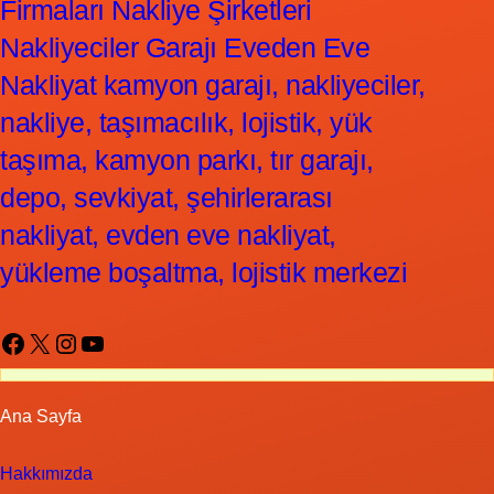
Firmaları Nakliye Şirketleri
Nakliyeciler Garajı Eveden Eve
Nakliyat kamyon garajı, nakliyeciler,
nakliye, taşımacılık, lojistik, yük
taşıma, kamyon parkı, tır garajı,
depo, sevkiyat, şehirlerarası
nakliyat, evden eve nakliyat,
yükleme boşaltma, lojistik merkezi
Facebook
X
Instagram
YouTube
Ana Sayfa
Hakkımızda