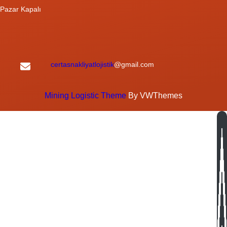
Pazar Kapalı
certasnakliyatlojistik
@gmail.com
Mining Logistic Theme
By VWThemes