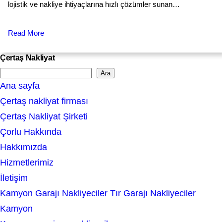
lojistik ve nakliye ihtiyaçlarına hızlı çözümler sunan…
Read More
Çertaş Nakliyat
Ara
S
Ana sayfa
e
Çertaş nakliyat firması
a
Çertaş Nakliyat Şirketi
r
Çorlu Hakkında
c
Hakkımızda
h
Hizmetlerimiz
İletişim
Kamyon Garajı Nakliyeciler Tır Garajı Nakliyeciler
Kamyon