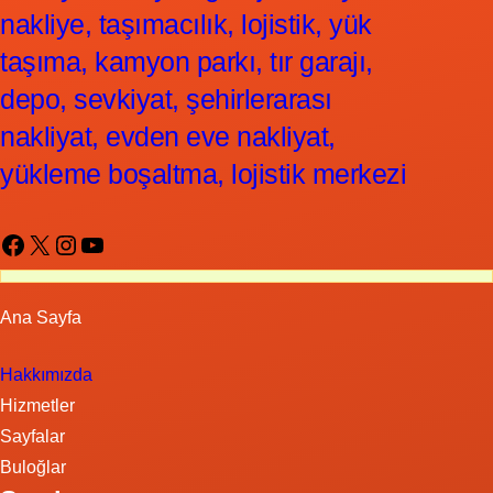
nakliye, taşımacılık, lojistik, yük
taşıma, kamyon parkı, tır garajı,
depo, sevkiyat, şehirlerarası
nakliyat, evden eve nakliyat,
yükleme boşaltma, lojistik merkezi
Facebook
X
Instagram
YouTube
Ana Sayfa
Hakkımızda
Hizmetler
Sayfalar
Buloğlar