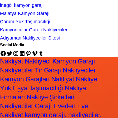
inegöl kamyon garajı
Malatya Kamyon Garajı
Çorum Yük Taşımacılığı
Kamyoncular Garajı Nakliyeciler
Adıyaman Nakliyeciler Sitesi
Social Media
Facebook
Twitter
Instagram
LinkedIn
Pinterest
Vimeo
Tumblr
Nakliyat Nakliyeci Kamyon Garajı
Nakliyeciler Tır Garajı Nakliyeciler
Kamyon Garajları Nakliyat Nakliye
Yük Eşya Taşımacılığı Nakliyat
Firmaları Nakliye Şirketleri
Nakliyeciler Garajı Eveden Eve
Nakliyat kamyon garajı, nakliyeciler,