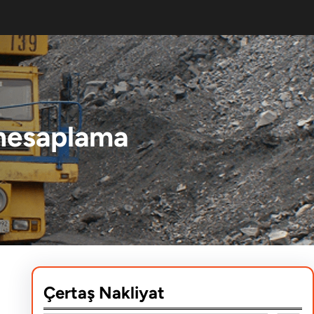
 hesaplama
Çertaş Nakliyat