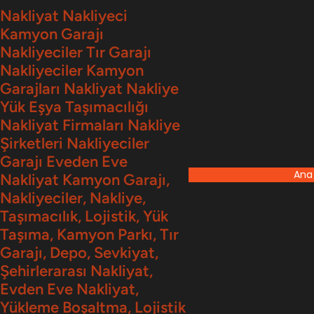
İçeriğe
Nakliyat Nakliyeci
Kamyon Garajı
geç
Nakliyeciler Tır Garajı
Nakliyeciler Kamyon
Garajları Nakliyat Nakliye
Yük Eşya Taşımacılığı
Nakliyat Firmaları Nakliye
Şirketleri Nakliyeciler
Garajı Eveden Eve
Ana
Nakliyat Kamyon Garajı,
Nakliyeciler, Nakliye,
Taşımacılık, Lojistik, Yük
Taşıma, Kamyon Parkı, Tır
Garajı, Depo, Sevkiyat,
Şehirlerarası Nakliyat,
Evden Eve Nakliyat,
Yükleme Boşaltma, Lojistik