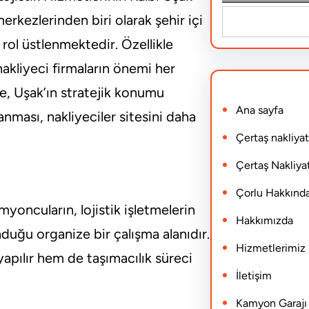
S
merkezlerinden biri olarak şehir içi
e
r rol üstlenmektedir. Özellikle
a
nakliyeci firmaların önemi her
r
e, Uşak’ın stratejik konumu
Ana sayfa
c
anması, nakliyeciler sitesini daha
h
Çertaş nakliyat
Çertaş Nakliyat
Çorlu Hakkınd
amyoncuların, lojistik işletmelerin
Hakkımızda
nduğu organize bir çalışma alanıdır.
Hizmetlerimiz
apılır hem de taşımacılık süreci
İletişim
Kamyon Garajı N