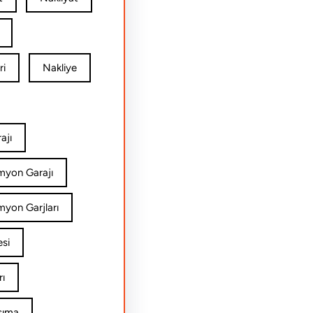
ri
Nakliye
ajı
amyon Garajı
myon Garjları
esi
rı
şıma