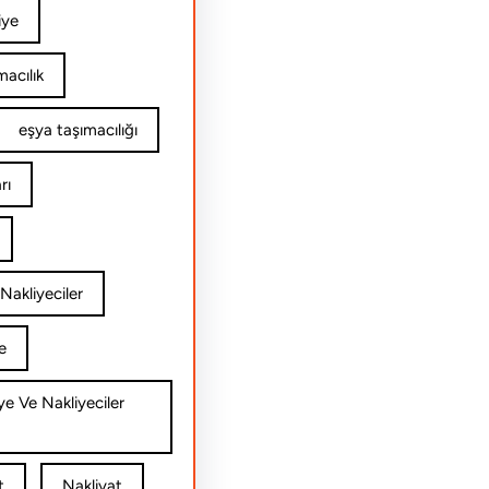
iye
acılık
eşya taşımacılığı
rı
Nakliyeciler
e
ye Ve Nakliyeciler
t
Nakliyat