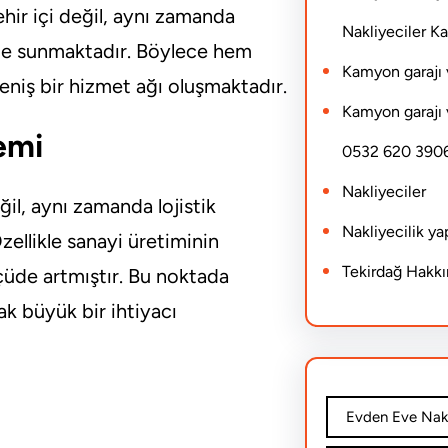
hir içi değil, aynı zamanda
Nakliyeciler 
ri de sunmaktadır. Böylece hem
Kamyon garajı 
eniş bir hizmet ağı oluşmaktadır.
Kamyon garajı 
emi
0532 620 390
Nakliyeciler
ğil, aynı zamanda lojistik
Nakliyecilik y
zellikle sanayi üretiminin
Tekirdağ Hakk
lçüde artmıştır. Bu noktada
rak büyük bir ihtiyacı
Evden Eve Nakl