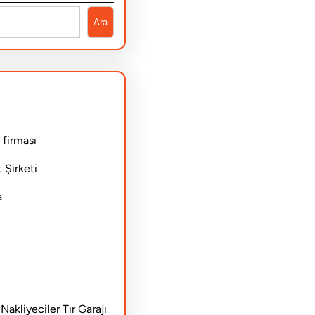
Ara
 firması
 Şirketi
a
akliyeciler Tır Garajı