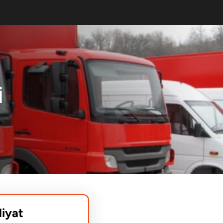
I
liyat