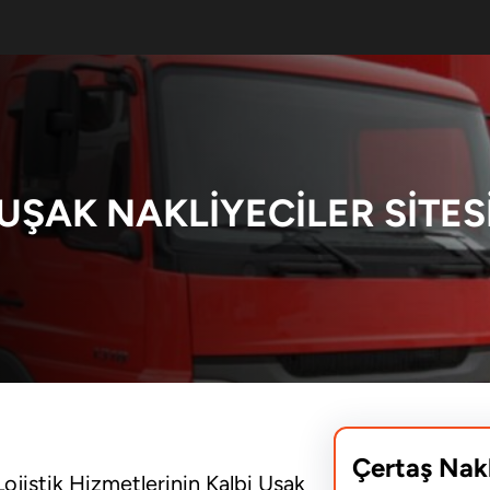
UŞAK NAKLIYECILER SITES
Çertaş Nak
Lojistik Hizmetlerinin Kalbi Uşak