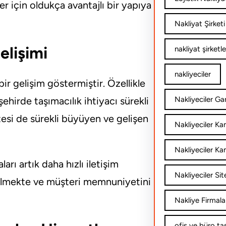
r için oldukça avantajlı bir yapıya
Nakliyat Şirketi
elişimi
nakliyat şirketle
nakliyeciler
ir gelişim göstermiştir. Özellikle
ehirde taşımacılık ihtiyacı sürekli
Nakliyeciler Gar
tesi de sürekli büyüyen ve gelişen
Nakliyeciler K
Nakliyeciler Ka
ları artık daha hızlı iletişim
Nakliyeciler Sit
bilmekte ve müşteri memnuniyetini
Nakliye Firmala
ofis ve büro ta