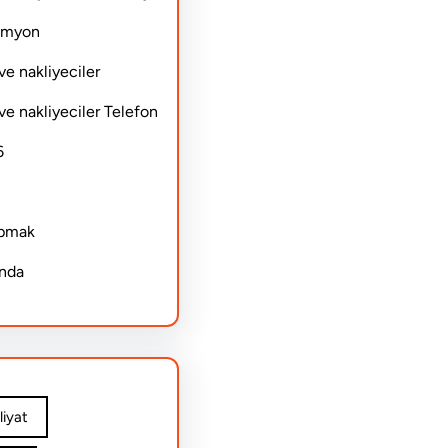
Kamyon
ve nakliyeciler
ve nakliyeciler Telefon
6
apmak
ında
iyat