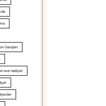
ılık
ıma
on Garajları
ı
n eve nakliyat
iyat
yeciler