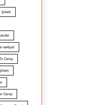
t
 Şirketi
yeciler
e nakliyat
ır Garajı
irketi
er
er Garajı