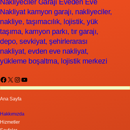
Nakliyeciler Garajı Eveden Eve
Nakliyat kamyon garajı, nakliyeciler,
nakliye, taşımacılık, lojistik, yük
taşıma, kamyon parkı, tır garajı,
depo, sevkiyat, şehirlerarası
nakliyat, evden eve nakliyat,
yükleme boşaltma, lojistik merkezi
Facebook
X
Instagram
YouTube
Ana Sayfa
Hakkımızda
Hizmetler