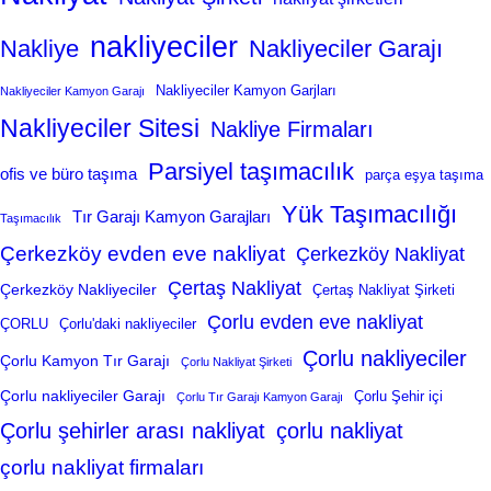
nakliyeciler
Nakliye
Nakliyeciler Garajı
Nakliyeciler Kamyon Garjları
Nakliyeciler Kamyon Garajı
Nakliyeciler Sitesi
Nakliye Firmaları
Parsiyel taşımacılık
ofis ve büro taşıma
parça eşya taşıma
Yük Taşımacılığı
Tır Garajı Kamyon Garajları
Taşımacılık
Çerkezköy evden eve nakliyat
Çerkezköy Nakliyat
Çertaş Nakliyat
Çerkezköy Nakliyeciler
Çertaş Nakliyat Şirketi
Çorlu evden eve nakliyat
ÇORLU
Çorlu'daki nakliyeciler
Çorlu nakliyeciler
Çorlu Kamyon Tır Garajı
Çorlu Nakliyat Şirketi
Çorlu nakliyeciler Garajı
Çorlu Şehir içi
Çorlu Tır Garajı Kamyon Garajı
Çorlu şehirler arası nakliyat
çorlu nakliyat
çorlu nakliyat firmaları