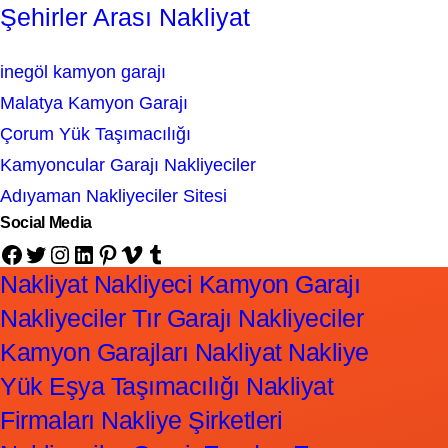
Şehirler Arası Nakliyat
inegöl kamyon garajı
Malatya Kamyon Garajı
Çorum Yük Taşımacılığı
Kamyoncular Garajı Nakliyeciler
Adıyaman Nakliyeciler Sitesi
Social Media
Facebook
Twitter
Instagram
LinkedIn
Pinterest
Vimeo
Tumblr
Nakliyat Nakliyeci Kamyon Garajı
Nakliyeciler Tır Garajı Nakliyeciler
Kamyon Garajları Nakliyat Nakliye
Yük Eşya Taşımacılığı Nakliyat
Firmaları Nakliye Şirketleri