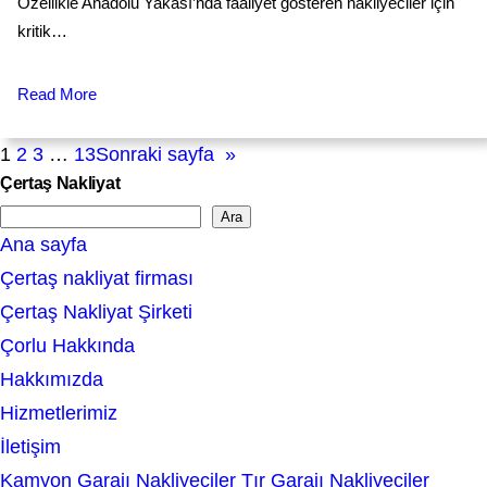
Özellikle Anadolu Yakası’nda faaliyet gösteren nakliyeciler için
kritik…
Read More
1
2
3
…
13
Sonraki sayfa
»
Çertaş Nakliyat
Ara
S
Ana sayfa
e
Çertaş nakliyat firması
a
Çertaş Nakliyat Şirketi
r
Çorlu Hakkında
c
Hakkımızda
h
Hizmetlerimiz
İletişim
Kamyon Garajı Nakliyeciler Tır Garajı Nakliyeciler