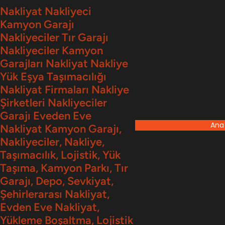
İçeriğe
Nakliyat Nakliyeci
Kamyon Garajı
geç
Nakliyeciler Tır Garajı
Nakliyeciler Kamyon
Garajları Nakliyat Nakliye
Yük Eşya Taşımacılığı
Nakliyat Firmaları Nakliye
Şirketleri Nakliyeciler
Garajı Eveden Eve
Ana
Nakliyat Kamyon Garajı,
Nakliyeciler, Nakliye,
Taşımacılık, Lojistik, Yük
Taşıma, Kamyon Parkı, Tır
Garajı, Depo, Sevkiyat,
Şehirlerarası Nakliyat,
Evden Eve Nakliyat,
Yükleme Boşaltma, Lojistik