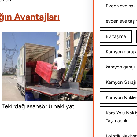
Evden eve nakl
ğın Avantajları
evden eve taşım
Ev taşıma
Kamyon garajla
kamyon garajı
Kamyon Garajı 
Kamyon Nakliy
Tekirdağ asansörlü nakliyat
Kara Yolu Nakli
Taşımacılık
Lojistik Nakliya