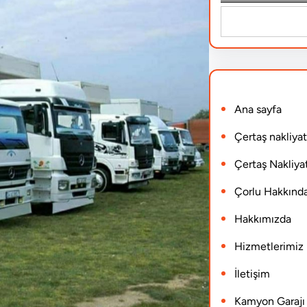
S
e
a
r
Ana sayfa
c
h
Çertaş nakliyat
Çertaş Nakliyat
Çorlu Hakkınd
Hakkımızda
Hizmetlerimiz
İletişim
Kamyon Garajı N