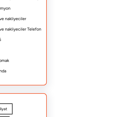
Kamyon
ve nakliyeciler
ve nakliyeciler Telefon
6
apmak
ında
iyat