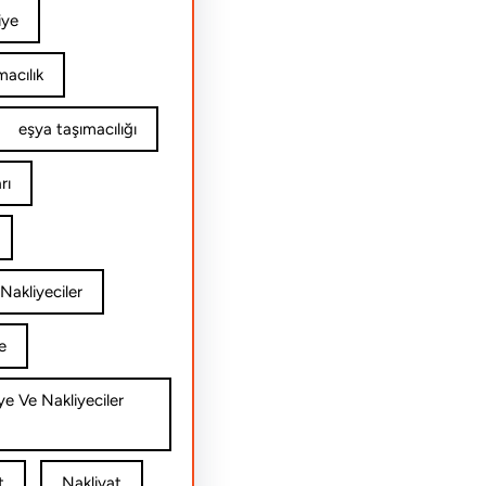
iye
acılık
eşya taşımacılığı
rı
Nakliyeciler
e
ye Ve Nakliyeciler
t
Nakliyat