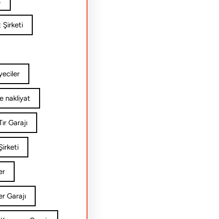
t
 Şirketi
yeciler
e nakliyat
ır Garajı
irketi
er
er Garajı