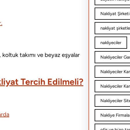
Nakliyat Şirketi
.
nakliyat şirketle
nakliyeciler
 koltuk takımı ve beyaz eşyalar
Nakliyeciler Gar
Nakliyeciler K
iyat Tercih Edilmeli?
Nakliyeciler Ka
Nakliyeciler Sit
arda
Nakliye Firmala
ofis ve büro ta