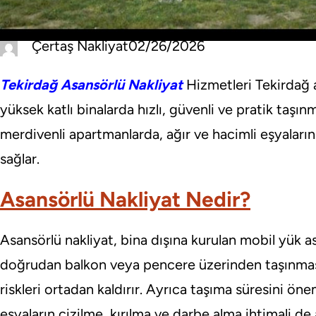
Çertaş Nakliyat
02/26/2026
Tekirdağ
Asansörlü Nakliyat
Hizmetleri Tekirdağ a
yüksek katlı binalarda hızlı, güvenli ve pratik taşın
merdivenli apartmanlarda, ağır ve hacimli eşyalar
sağlar.
Asansörlü Nakliyat Nedir?
Asansörlü nakliyat, bina dışına kurulan mobil yük 
doğrudan balkon veya pencere üzerinden taşınması
riskleri ortadan kaldırır. Ayrıca taşıma süresini önem
eşyaların çizilme, kırılma ve darbe alma ihtimali de a