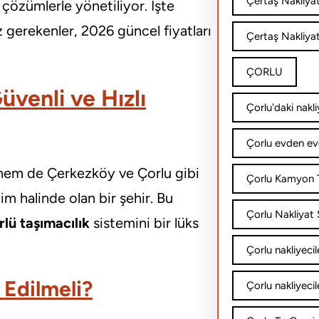
Çertaş Nakliya
k çözümlerle yönetiliyor. İşte
 gerekenler, 2026 güncel fiyatları
Çertaş Nakliyat
ÇORLU
üvenli ve Hızlı
Çorlu'daki nakli
Çorlu evden ev
 hem de Çerkezköy ve Çorlu gibi
Çorlu Kamyon T
im halinde olan bir şehir. Bu
Çorlu Nakliyat Ş
lü taşımacılık
sistemini bir lüks
Çorlu nakliyecil
 Edilmeli?
Çorlu nakliyecil