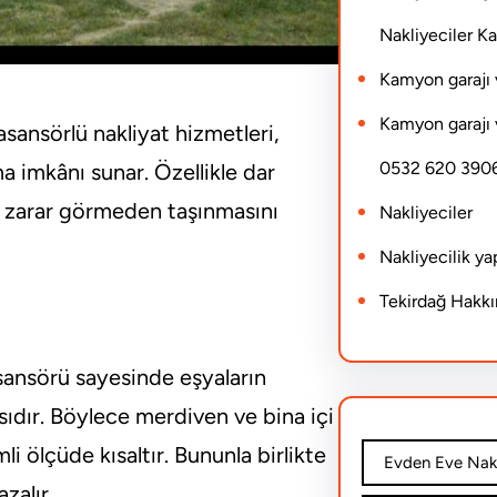
Nakliyeciler 
Kamyon garajı 
Kamyon garajı 
sansörlü nakliyat hizmetleri,
0532 620 390
ma imkânı sunar. Özellikle dar
ın zarar görmeden taşınmasını
Nakliyeciler
Nakliyecilik y
Tekirdağ Hakk
asansörü sayesinde eşyaların
dır. Böylece merdiven ve bina içi
li ölçüde kısaltır. Bununla birlikte
Evden Eve Nakl
zalır.