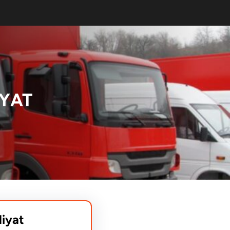
YAT
liyat