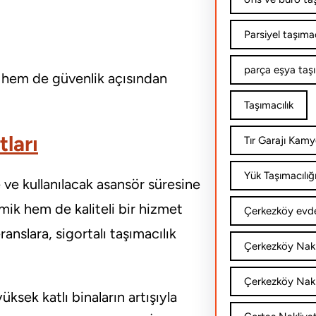
Parsiyel taşımac
parça eşya taş
 hem de güvenlik açısından
Taşımacılık
ları
Tır Garajı Kamy
Yük Taşımacılığ
e ve kullanılacak asansör süresine
ik hem de kaliteli bir hizmet
Çerkezköy evde
slara, sigortalı taşımacılık
Çerkezköy Nakl
Çerkezköy Nakli
sek katlı binaların artışıyla