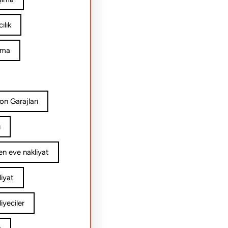
ılık
ıma
on Garajları
ı
n eve nakliyat
iyat
yeciler