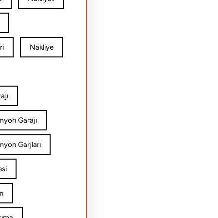
ri
Nakliye
ajı
amyon Garajı
myon Garjları
esi
rı
şıma