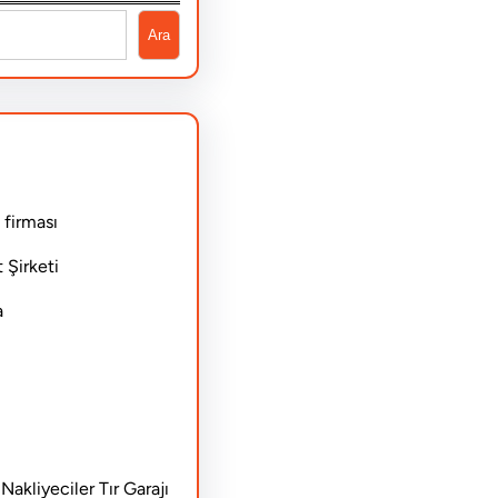
Ara
 firması
 Şirketi
a
akliyeciler Tır Garajı