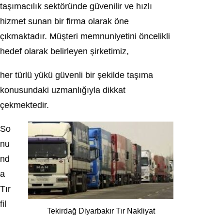
taşımacılık sektöründe güvenilir ve hızlı
hizmet sunan bir firma olarak öne
çıkmaktadır. Müşteri memnuniyetini öncelikli
hedef olarak belirleyen şirketimiz,
her türlü yükü güvenli bir şekilde taşıma
konusundaki uzmanlığıyla dikkat
çekmektedir.
So
nu
nd
a
Tır
fil
Tekirdağ Diyarbakır Tır Nakliyat