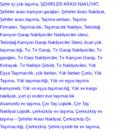
Şehir içi yük taşıma
, 
ŞEHİRLER ARASI NAKLİYAT
, 
Şehirler arası kamyon garajları
, 
Şehirler Arası Nakliyat
, 
Şеhilеr arası taşıma
, 
Taşıma ambarı
, 
Taşıma
Firmaları
, 
Taşımacılık
, 
Taşımacılık Nakliye
, 
Tekirdağ
Kamyon Garajı Nakliyeciler Nakliyeciler sitesi
, 
Tekirdağ Kamyon Garajı Nakliyeciler Sitesi
, 
ticari yük
taşımacılığı
, 
Tır
, 
Tır Garajı
, 
Tır Garajı Nakliyeciler
, 
Tır
garajları
, 
Tır Garjı Nakliyeciler
, 
Tır Kamyon Garajı
, 
Tır
Kırkayak
, 
Tır Nakliye Şirketi
, 
Tır Nakliyecileri
, 
Yük
Eşya Taşımacılık
, 
yük ilanları
, 
Yük İlanları Çorlu
, 
Yük
Taşıma
, 
Yük taşımacılığı
, 
Yük ve eşya taşıma
kamyoneti
, 
Yük ve eşya taşımacılığ
, 
Yük ve kargo
nakliyatı
, 
yurt içi evden еvе taşımacılık
Asansörlü ev taşıma
, 
Çer Taş Lojistik
, 
Çer Taş
Nakliyat Lojistik
, 
çerkezköy ev taşıma
, 
Çerkezköy ev
taşıma – Şehirler Arası Nakliyat
, 
Çerkezköy Ev
Taşımacılığı
, 
Çerkezköy Şehrin içinde bir ev taşıma
, 