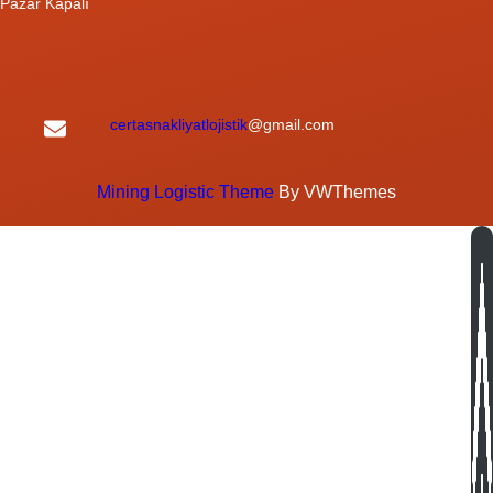
Pazar Kapalı
certasnakliyatlojistik
@gmail.com
Mining Logistic Theme
By VWThemes