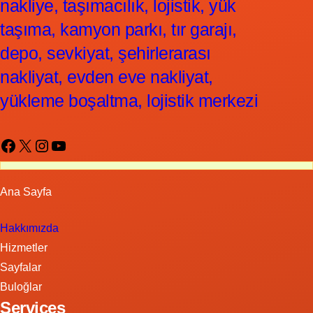
nakliye, taşımacılık, lojistik, yük
taşıma, kamyon parkı, tır garajı,
depo, sevkiyat, şehirlerarası
nakliyat, evden eve nakliyat,
yükleme boşaltma, lojistik merkezi
Facebook
X
Instagram
YouTube
Ana Sayfa
Hakkımızda
Hizmetler
Sayfalar
Buloğlar
Services