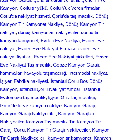
Kamyon
, 
Çorlu tır yükü
, 
Çorlu Yük Veren firmalar
, 
Çorlu’da nakliyat hizmeti
, 
Çorlu’da taşımacılık
, 
Dönüş
Kamyon Tır Kamyonet Nakliye
, 
Dönüş Kamyon Tır
nakliyat
, 
dönüş kamyonları nakliyeciler
, 
dönüş tır
kamyon kamyonet
, 
Evden Eve Nakliya
, 
Evden eve
nakliyat
, 
Evden Eve Nakliyat Firması
, 
evden eve
nakliyat fіyatları
, 
Evden Eve Nakliyat şirketleri
, 
Evden
Eve Nakliyat Taşımacılık
, 
Gebze Kamyon Garajı
, 
hammallar
, 
havayolu taşımacılığ
, 
İntermodal nakliyat
, 
İş yeri Fabrika nakliyesi
, 
İstanbul Çorlu Boş Dönüş
Kamyon
, 
İstanbul Çorlu Nakliyat Ambarı
, 
İstanbul
Evden eve taşımacılık
, 
İşyeri Ofis Taşımacılığı
, 
İzmir’de tır ve kamyon nakliye
, 
Kamyon Garajı
, 
Kamyon Garajı Nakliyeciler
, 
Kamyon Garajları
Nakliyeciler
, 
Kamyon Taşımacılık Tır
, 
Kamyon Tır
Garajı Çorlu
, 
Kamyon Tır Garajı Nakliyeciler
, 
Kamyon
Tır Garajı Nakliyecileri
, 
kamyon tır kamyonet
, 
Kamyon