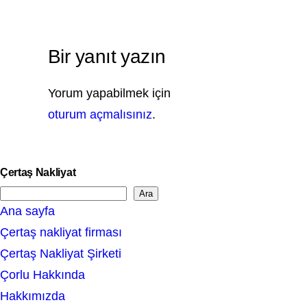
Bir yanıt yazın
Yorum yapabilmek için
oturum açmalısınız
.
Çertaş Nakliyat
Ara
S
Ana sayfa
e
Çertaş nakliyat firması
a
Çertaş Nakliyat Şirketi
r
Çorlu Hakkında
c
Hakkımızda
h