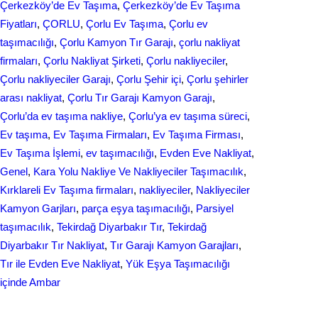
Çerkezköy’de Ev Taşıma
, 
Çerkezköy’de Ev Taşıma
Fiyatları
, 
ÇORLU
, 
Çorlu Ev Taşıma
, 
Çorlu ev
taşımacılığı
, 
Çorlu Kamyon Tır Garajı
, 
çorlu nakliyat
firmaları
, 
Çorlu Nakliyat Şirketi
, 
Çorlu nakliyeciler
, 
Çorlu nakliyeciler Garajı
, 
Çorlu Şehir içi
, 
Çorlu şehirler
arası nakliyat
, 
Çorlu Tır Garajı Kamyon Garajı
, 
Çorlu’da ev taşıma nakliye
, 
Çorlu’ya ev taşıma süreci
, 
Ev taşıma
, 
Ev Taşıma Firmaları
, 
Ev Taşıma Firması
, 
Ev Taşıma İşlemi
, 
ev taşımacılığı
, 
Evden Eve Nakliyat
, 
Genel
, 
Kara Yolu Nakliye Ve Nakliyeciler Taşımacılık
, 
Kırklareli Ev Taşıma firmaları
, 
nakliyeciler
, 
Nakliyeciler
Kamyon Garjları
, 
parça eşya taşımacılığı
, 
Parsiyel
taşımacılık
, 
Tekirdağ Diyarbakır Tır
, 
Tekirdağ
Diyarbakır Tır Nakliyat
, 
Tır Garajı Kamyon Garajları
, 
Tır ile Evden Eve Nakliyat
, 
Yük Eşya Taşımacılığı
içinde Ambar