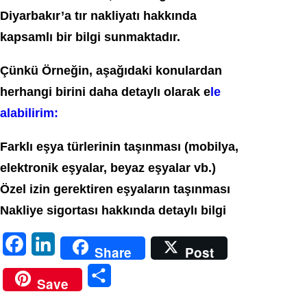
Diyarbakır’a tır nakliyatı hakkında
kapsamlı bir bilgi sunmaktadır.
Çünkü Örneğin, aşağıdaki konulardan
herhangi birini daha detaylı olarak e
le
alabilirim:
Farklı eşya türlerinin taşınması (mobilya,
elektronik eşyalar, beyaz eşyalar vb.)
Özel izin gerektiren eşyaların taşınması
Nakliye sigortası hakkında detaylı bilgi
F
L
Share
Post
a
i
S
Save
c
n
h