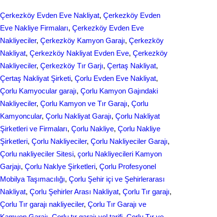
e
k
a
Çerkezköy Evden Eve Nakliyat
, 
Çerkezköy Evden
b
e
r
Eve Nakliye Firmaları
, 
Çerkezköy Evden Eve
o
d
Nakliyeciler
, 
Çerkezköy Kamyon Garajı
, 
Çerkezköy
e
Nakliyat
, 
Çerkezköy Nakliyat Evden Eve
, 
Çerkezköy
o
I
Nakliyeciler
, 
Çerkezköy Tır Garjı
, 
Çertaş Nakliyat
, 
k
n
Çertaş Nakliyat Şirketi
, 
Çorlu Evden Eve Nakliyat
, 
Çorlu Kamyocular garajı
, 
Çorlu Kamyon Gajındaki
Nakliyeciler
, 
Çorlu Kamyon ve Tır Garajı
, 
Çorlu
Kamyoncular
, 
Çorlu Nakliyat Garajı
, 
Çorlu Nakliyat
Şirketleri ve Firmaları
, 
Çorlu Nakliye
, 
Çorlu Nakliye
Şirketleri
, 
Çorlu Nakliyeciler
, 
Çorlu Nakliyeciler Garajı
, 
Çorlu nakliyeciler Sitesi
, 
çorlu Nakliyecileri Kamyon
Garjajı
, 
Çorlu Naklye Şirketleri
, 
Çorlu Profesyonel
Mobilya Taşımacılığı
, 
Çorlu Şehir içi ve Şehirlerarası
Nakliyat
, 
Çorlu Şehirler Arası Nakliyat
, 
Çorlu Tır garajı
, 
Çorlu Tır garajı nakliyeciler
, 
Çorlu Tır Garajı ve
Kamyon Garajı
, 
Çorlu tır garajı yol tarifi
, 
Çorlu Tır ve