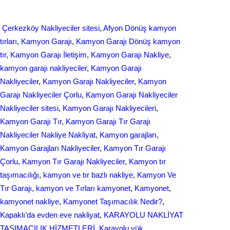
h
e
k
a
Çerkezköy Nakliyeciler sitesi
, 
Afyon Dönüş kamyon
b
e
r
tırları
, 
Kamyon Garajı
, 
Kamyon Garajı Dönüş kamyon
o
d
tır
, 
Kamyon Garajı İletişim
, 
Kamyon Garajı Nakliye
, 
e
kamyon garajı nakliyeciler
, 
Kamyon Garajı
o
I
Nakliyeciler
, 
Kamyon Garajı Nakliyeciler
, 
Kamyon
k
n
Garajı Nakliyeciler Çorlu
, 
Kamyon Garajı Nakliyeciler
Nakliyeciler sitesi
, 
Kamyon Garajı Nakliyecileri
, 
Kamyon Garajı Tır
, 
Kamyon Garajı Tır Garajı
Nakliyeciler Nakliye Nakliyat
, 
Kamyon garajları
, 
Kamyon Garajları Nakliyeciler
, 
Kamyon Tır Garajı
Çorlu
, 
Kamyon Tır Garajı Nakliyeciler
, 
Kamyon tır
taşımacılığı
, 
kamyon ve tır bazlı nakliye
, 
Kamyon Ve
Tır Garajı
, 
kamyon ve Tırları kamyonet
, 
Kamyonet
, 
kamyonet nakliye
, 
Kamyonet Taşımacılık Nedir?
, 
Kapaklı’da evden eve nakliyat
, 
KARAYOLU NAKLİYAT
TAŞIMACILIK HİZMETLERİ
, 
Karayolu yük