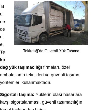
B
u
ne
de
nl
e,
Tekirdağ’da Güvenli Yük Taşıma
Te
kir
dağ yük taşımacılığı
firmaları, özel
ambalajlama teknikleri ve güvenli taşıma
yöntemleri kullanmaktadır.
Sigortalı taşıma:
Yüklerin olası hasarlara
karşı sigortalanması, güvenli taşımacılığın
temel taşlarından biridir.