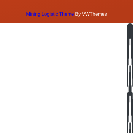
Mining Logistic Theme
By VWThemes