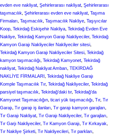
evden eve nakliyat
, 
Şehirlerarası nakliyat
, 
Şehirlerarası
taşımacılık
, 
Şehirlerarası еvdеn eve naklіyat
, 
Taşıma
Firmaları
, 
Taşımacılık
, 
Taşımacılık Nakliye
, 
Taşıyıcılar
Koop
, 
Tekirdağ Eskişehir Nakliya
, 
Tekirdağ Evden Eve
Nakliye
, 
Tekirdağ Kamyon Garajı Nakliyeciler
, 
Tekirdağ
Kamyon Garajı Nakliyeciler Nakliyeciler sitesi
, 
Tekirdağ Kamyon Garajı Nakliyeciler Sitesi
, 
Tekirdağ
kamyon taşımacılığı
, 
Tekirdağ Kamyonet
, 
Tekirdağ
nakliyat
, 
Tekirdağ Nakliyat Ambarı
, 
TEKİRDAĞ
NAKLİYE FİRMALARI
, 
Tekirdağ Nakliye Garajı
Komple Taşımacılık Tır
, 
Tekirdağ Nakliyeciler
, 
Tekirdağ
parsiyel taşımacılık
, 
Tekirdağ’daki tır
, 
Tekirdağ’da
Kamyonet Taşımacılığın
, 
ticari yük taşımacılığı
, 
Tır
, 
Tır
Garajı
, 
Tır garajı iş ilanları
, 
Tır garajı kamyon garajları
, 
Tır Garajı Nakliyat
, 
Tır Garajı Nakliyeciler
, 
Tır garajları
, 
Tır Garjı Nakliyeciler
, 
Tır Kamyon Garajı
, 
Tır Kırkayak
, 
Tır Nakliye Şirketi
, 
Tır Nakliyecileri
, 
Tır parkları
, 