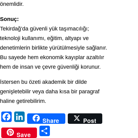
önemlidir.
Sonuç:
Tekirdağ’da güvenli yük taşımacılığı;
teknoloji kullanımı, eğitim, altyapı ve
denetimlerin birlikte yürütülmesiyle sağlanır.
Bu sayede hem ekonomik kayıplar azaltılır
hem de insan ve çevre güvenliği korunur.
İstersen bu özeti akademik bir dilde
genişletebilir veya daha kısa bir paragraf
haline getirebilirim.
F
L
Share
Post
a
i
S
Save
c
n