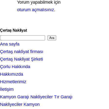
Yorum yapabilmek için
oturum açmalısınız
.
Çertaş Nakliyat
Ara
S
Ana sayfa
e
Çertaş nakliyat firması
a
Çertaş Nakliyat Şirketi
r
Çorlu Hakkında
c
Hakkımızda
h
Hizmetlerimiz
İletişim
Kamyon Garajı Nakliyeciler Tır Garajı
Nakliyeciler Kamyon