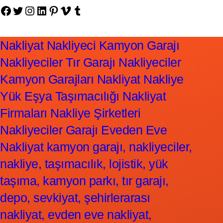
Facebook
Twitter
Instagram
LinkedIn
Pinterest
Vimeo
Tumblr
Nakliyat Nakliyeci Kamyon Garajı
Nakliyeciler Tır Garajı Nakliyeciler
Kamyon Garajları Nakliyat Nakliye
Yük Eşya Taşımacılığı Nakliyat
Firmaları Nakliye Şirketleri
Nakliyeciler Garajı Eveden Eve
Nakliyat kamyon garajı, nakliyeciler,
nakliye, taşımacılık, lojistik, yük
taşıma, kamyon parkı, tır garajı,
depo, sevkiyat, şehirlerarası
nakliyat, evden eve nakliyat,