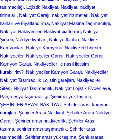
taşımacılığı
, 
Lojistik Nakliyat
, 
Nakliyat
, 
nakliyat
firmaları
, 
Nakliyat Garajı
, 
nakliyat hizmetleri
, 
Nakliyat
İlanları ve Fiyatlandırma
, 
Nakliyat Makina Taşımacılığı
, 
Nakliyat Nakliyeciler
, 
Nakliyat piatformu
, 
Nakliyat
Şirketi
, 
Nakliye fiyatları
, 
Nakliye İlanları
, 
Nakliye
Kamyonları
, 
Nakliye Kamyonu
, 
Nakliye Rehberim
, 
Nakliyeciler
, 
Nakliyeciler Garajı
, 
Nakliyeciler Garajı
Kamyon Garajı
, 
Nakliyeciler ile nasıl iletişim
kurabilirim?
, 
Nakliyeciler Kamyon Garajı
, 
Nakliyeciler
Nakliyat Taşımacılık Lojistin garajları
, 
Nakliyeciler
Sitesi
, 
Nkliyat Taşımacılık
, 
Nаkliyаt Lojistik Evdеn eve
, 
Parça eşya taşımacılığı
, 
Şehir içi yük taşıma
, 
ŞEHİRLER ARASI NAKLİYAT
, 
Şehirler arası kamyon
garajları
, 
Şehirler Arası Nakliyat
, 
Şehirler Arası Nakliye
Garajı
, 
Şehirler arası nakliyecilik
, 
Şehirler Arası
taşıma
, 
şehirler arası taşımacılık
, 
Şehirler arası
taşımacılık
, 
Şehirler arası yük taşıma
, 
Şehirlerarası