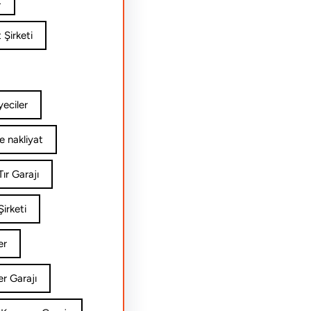
t
 Şirketi
yeciler
e nakliyat
ır Garajı
irketi
er
er Garajı