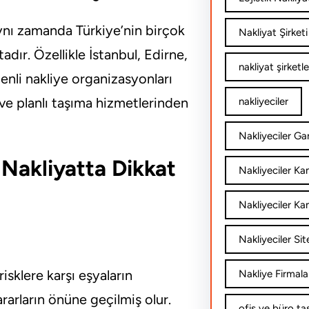
 aynı zamanda Türkiye’nin birçok
Nakliyat Şirketi
adır. Özellikle İstanbul, Edirne,
nakliyat şirketle
nli nakliye organizasyonları
 ve planlı taşıma hizmetlerinden
nakliyeciler
Nakliyeciler Gar
 Nakliyatta Dikkat
Nakliyeciler K
Nakliyeciler Ka
Nakliyeciler Sit
isklere karşı eşyaların
Nakliye Firmala
rarların önüne geçilmiş olur.
ofis ve büro ta