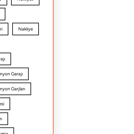
ri
Nakliye
ajı
amyon Garajı
myon Garjları
esi
rı
şıma