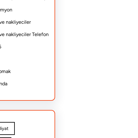
Kamyon
ve nakliyeciler
ve nakliyeciler Telefon
6
apmak
ında
iyat