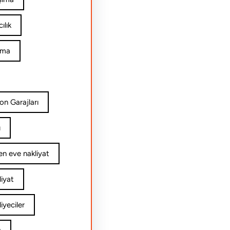
ılık
ıma
on Garajları
ı
n eve nakliyat
iyat
yeciler