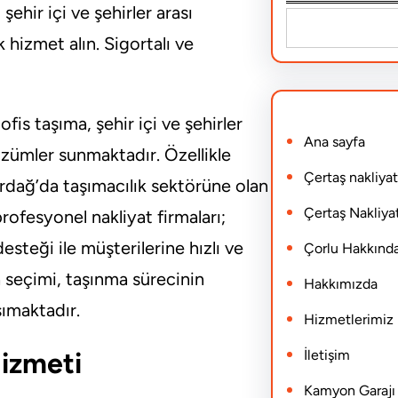
şehir içi ve şehirler arası
S
 hizmet alın. Sigortalı ve
e
a
r
fis taşıma, şehir içi ve şehirler
Ana sayfa
c
özümler sunmaktadır. Özellikle
h
Çertaş nakliyat
irdağ’da taşımacılık sektörüne olan
Çertaş Nakliyat
ofesyonel nakliyat firmaları;
esteği ile müşterilerine hızlı ve
Çorlu Hakkınd
 seçimi, taşınma sürecinin
Hakkımızda
ımaktadır.
Hizmetlerimiz
izmeti
İletişim
Kamyon Garajı N