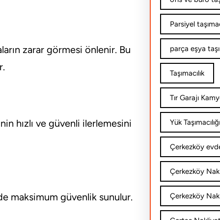
Parsiyel taşımac
aların zarar görmesi önlenir. Bu
parça eşya taş
r.
Taşımacılık
Tır Garajı Kamy
in hızlı ve güvenli ilerlemesini
Yük Taşımacılığ
Çerkezköy evde
Çerkezköy Nakl
inde maksimum güvenlik sunulur.
Çerkezköy Nakli