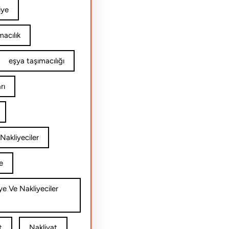
iye
acılık
eşya taşımacılığı
rı
Nakliyeciler
e
ye Ve Nakliyeciler
t
Nakliyat