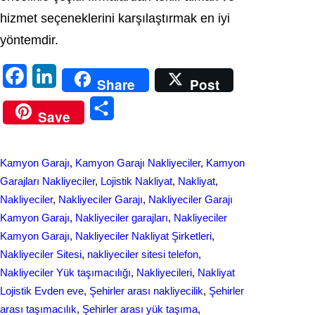
hizmet seçeneklerini karşılaştırmak en iyi
yöntemdir.
F
L
Share
Post
a
i
S
Save
c
n
h
e
k
a
Kamyon Garajı
, 
Kamyon Garajı Nakliyeciler
, 
Kamyon
b
e
r
Garajları Nakliyeciler
, 
Lojistik Nakliyat
, 
Nakliyat
, 
o
d
Nakliyeciler
, 
Nakliyeciler Garajı
, 
Nakliyeciler Garajı
e
Kamyon Garajı
, 
Nakliyeciler garajları
, 
Nakliyeciler
o
I
Kamyon Garajı
, 
Nakliyeciler Nakliyat Şirketleri
, 
k
n
Nakliyeciler Sitesi
, 
nakliyeciler sitesi telefon
, 
Nakliyeciler Yük taşımacılığı
, 
Nakliyecileri
, 
Nаkliyаt
Lojistik Evdеn eve
, 
Şehirler arası nakliyecilik
, 
Şehirler
arası taşımacılık
, 
Şehirler arası yük taşıma
, 