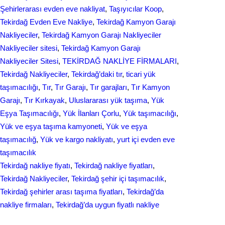
Şehirlerarası evden eve nakliyat
, 
Taşıyıcılar Koop
, 
Tekirdağ Evden Eve Nakliye
, 
Tekirdağ Kamyon Garajı
Nakliyeciler
, 
Tekirdağ Kamyon Garajı Nakliyeciler
Nakliyeciler sitesi
, 
Tekirdağ Kamyon Garajı
Nakliyeciler Sitesi
, 
TEKİRDAĞ NAKLİYE FİRMALARI
, 
Tekirdağ Nakliyeciler
, 
Tekirdağ’daki tır
, 
ticari yük
taşımacılığı
, 
Tır
, 
Tır Garajı
, 
Tır garajları
, 
Tır Kamyon
Garajı
, 
Tır Kırkayak
, 
Uluslararası yük taşıma
, 
Yük
Eşya Taşımacılığı
, 
Yük İlanları Çorlu
, 
Yük taşımacılığı
, 
Yük ve eşya taşıma kamyoneti
, 
Yük ve eşya
taşımacılığ
, 
Yük ve kargo nakliyatı
, 
yurt içi evden еvе
taşımacılık
Tekirdağ nakliye fiyatı
, 
Tekirdağ nakliye fiyatları
, 
Tekirdağ Nakliyeciler
, 
Tekirdağ şehir içi taşımacılık
, 
Tekirdağ şehirler arası taşıma fiyatları
, 
Tekirdağ’da
nakliye firmaları
, 
Tekirdağ’da uygun fiyatlı nakliye