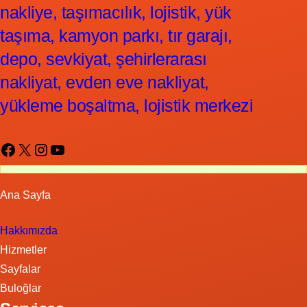
nakliye, taşımacılık, lojistik, yük
taşıma, kamyon parkı, tır garajı,
depo, sevkiyat, şehirlerarası
nakliyat, evden eve nakliyat,
yükleme boşaltma, lojistik merkezi
Facebook
X
Instagram
YouTube
Ana Sayfa
Hakkımızda
Hizmetler
Sayfalar
Buloğlar