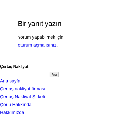
Bir yanıt yazın
Yorum yapabilmek için
oturum açmalısınız
.
Çertaş Nakliyat
Ara
S
Ana sayfa
e
Çertaş nakliyat firması
a
Çertaş Nakliyat Şirketi
r
Çorlu Hakkında
c
Hakkımızda