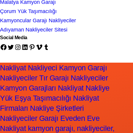
Malatya Kamyon Garajı
Çorum Yük Taşımacılığı
Kamyoncular Garajı Nakliyeciler
Adıyaman Nakliyeciler Sitesi
Social Media
Facebook
Twitter
Instagram
LinkedIn
Pinterest
Vimeo
Tumblr
Nakliyat Nakliyeci Kamyon Garajı
Nakliyeciler Tır Garajı Nakliyeciler
Kamyon Garajları Nakliyat Nakliye
Yük Eşya Taşımacılığı Nakliyat
Firmaları Nakliye Şirketleri
Nakliyeciler Garajı Eveden Eve
Nakliyat kamyon garajı, nakliyeciler,