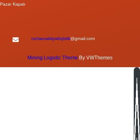
Pazar Kapalı
certasnakliyatlojistik
@gmail.com
Mining Logistic Theme
By VWThemes