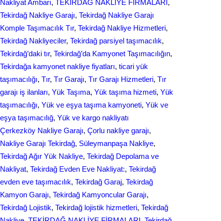
Nakliyat Ambarı
, 
TEKİRDAĞ NAKLİYE FİRMALARI
, 
Tekirdağ Nakliye Garajı
, 
Tekirdağ Nakliye Garajı
Komple Taşımacılık Tır
, 
Tekirdağ Nakliye Hizmetleri
, 
Tekirdağ Nakliyeciler
, 
Tekirdağ parsiyel taşımacılık
, 
Tekirdağ’daki tır
, 
Tekirdağ’da Kamyonet Taşımacılığın
, 
Tekirdağa kamyonet nakliye fiyatları
, 
ticari yük
taşımacılığı
, 
Tır
, 
Tır Garajı
, 
Tır Garajı Hizmetleri
, 
Tır
garajı iş ilanları
, 
Yük Taşıma
, 
Yük taşıma hizmeti
, 
Yük
taşımacılığı
, 
Yük ve eşya taşıma kamyoneti
, 
Yük ve
eşya taşımacılığ
, 
Yük ve kargo nakliyatı
Çerkezköy Nakliye Garajı
, 
Çorlu nakliye garajı
, 
Nakliye Garajı Tekirdağ
, 
Süleymanpaşa Nakliye
, 
Tekirdağ Ağır Yük Nakliye
, 
Tekirdağ Depolama ve
Nakliyat
, 
Tekirdağ Evden Eve Nakliyat:
, 
Tekirdağ
evden eve taşımacılık
, 
Tekirdağ Garaj
, 
Tekirdağ
Kamyon Garajı
, 
Tekirdağ Kamyoncular Garajı
, 
Tekirdağ Lojistik
, 
Tekirdağ lojistik hizmetleri
, 
Tekirdağ
Nakliye
, 
TEKİRDAĞ NAKLİYE FİRMALARI
, 
Tekirdağ