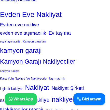
Evden Eve Nakliyat
Evden eve nakliye
Ev taşıma
evden eve taşımacılık
Kamyon garajları
eşya taşımacılığı
kamyon garajı
Kamyon Garajı Nakliyeciler
Kamyon Nakliye
Kara Yolu Nakliye Ve Nakliyeciler Taşımacılık
Nakliyat
Nakliyat Şirketi
Lojistik Nakliyat
nakliyeciler
Nakliye
WhatsApp
Bizi arayın
nakliyat şirketleri
Nakliyeciler Garajı