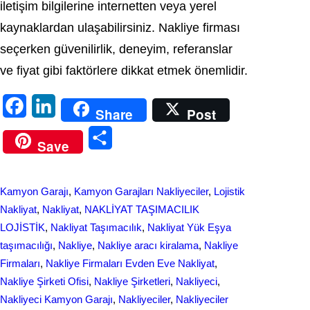
iletişim bilgilerine internetten veya yerel
kaynaklardan ulaşabilirsiniz. Nakliye firması
seçerken güvenilirlik, deneyim, referanslar
ve fiyat gibi faktörlere dikkat etmek önemlidir.
F
L
Share
Post
a
i
S
Save
c
n
h
e
k
a
Kamyon Garajı
, 
Kamyon Garajları Nakliyeciler
, 
Lojistik
b
e
r
Nakliyat
, 
Nakliyat
, 
NAKLİYAT TAŞIMACILIK
o
d
LOJİSTİK
, 
Nakliyat Taşımacılık
, 
Nakliyat Yük Eşya
e
taşımacılığı
, 
Nakliye
, 
Nakliye aracı kiralama
, 
Nakliye
o
I
Firmaları
, 
Nakliye Firmaları Evden Eve Nakliyat
, 
k
n
Nakliye Şirketi Ofisi
, 
Nakliye Şirketleri
, 
Nakliyeci
, 
Nakliyeci Kamyon Garajı
, 
Nakliyeciler
, 
Nakliyeciler