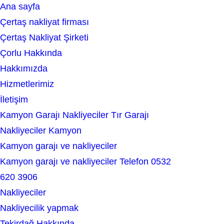
Ana sayfa
e
Çertaş nakliyat firması
a
Çertaş Nakliyat Şirketi
r
Çorlu Hakkında
c
Hakkımızda
h
Hizmetlerimiz
İletişim
Kamyon Garajı Nakliyeciler Tır Garajı
Nakliyeciler Kamyon
Kamyon garajı ve nakliyeciler
Kamyon garajı ve nakliyeciler Telefon 0532
620 3906
Nakliyeciler
Nakliyecilik yapmak
Tekirdağ Hakkında