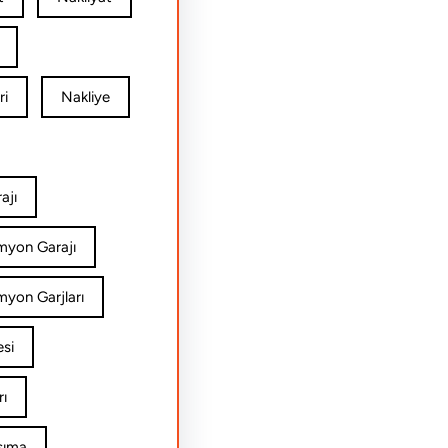
ri
Nakliye
ajı
amyon Garajı
myon Garjları
esi
rı
şıma