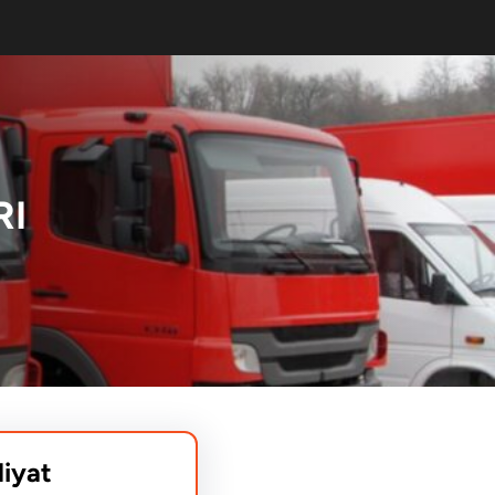
RI
liyat