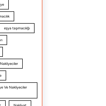
iye
acılık
eşya taşımacılığı
rı
Nakliyeciler
e
ye Ve Nakliyeciler
t
Nakliyat