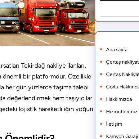
S
e
a
r
Ana sayfa
c
h
Çertaş nakliyat
satları Tekirdağ nakliye ilanları,
Çertaş Nakliyat
an önemli bir platformdur. Özellikle
’da her gün yüzlerce taşıma talebi
Çorlu Hakkınd
da değerlendirmek hem taşıyıcılar
Hakkımızda
edeki lojistik hareketliliğin yoğun
Hizmetlerimiz
İletişim
n Önemlidir?
Kamyon Garajı N