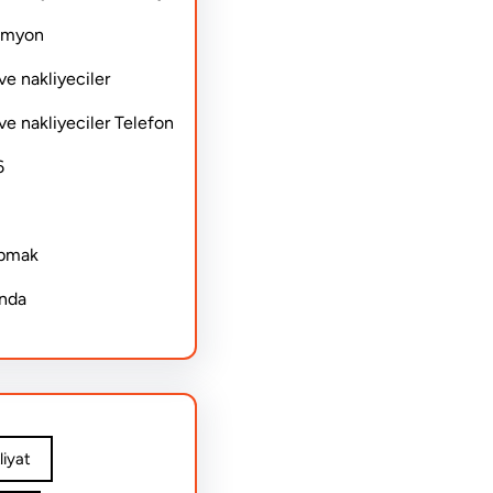
Kamyon
ve nakliyeciler
ve nakliyeciler Telefon
6
apmak
ında
iyat