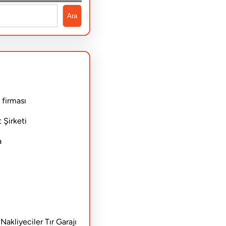
Ara
 firması
 Şirketi
a
akliyeciler Tır Garajı