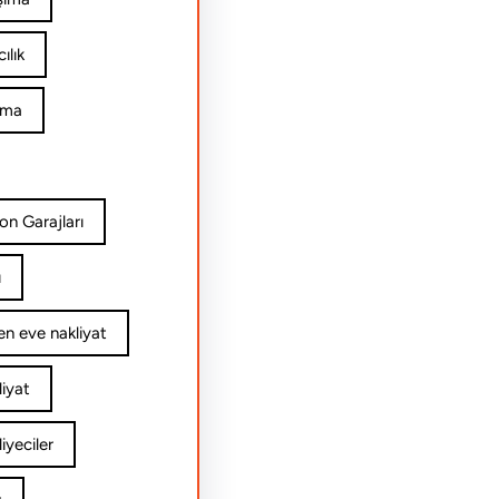
ılık
ıma
on Garajları
ı
n eve nakliyat
iyat
yeciler