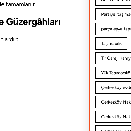
de tamamlanır.
Parsiyel taşımac
ye Güzergâhları
parça eşya taş
nlardır:
Taşımacılık
Tır Garajı Kamy
Yük Taşımacılığ
Çerkezköy evde
Çerkezköy Nakl
Çerkezköy Nakli