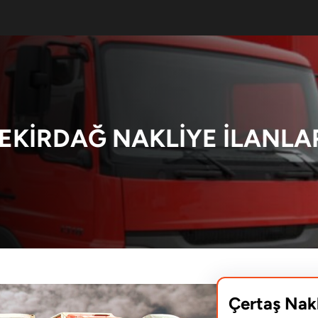
EKIRDAĞ NAKLIYE İLANLA
Çertaş Nak