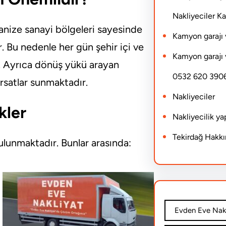
Nakliyeciler 
ganize sanayi bölgeleri sayesinde
Kamyon garajı 
r. Bu nedenle her gün şehir içi ve
Kamyon garajı 
r. Ayrıca dönüş yükü arayan
0532 620 390
rsatlar sunmaktadır.
Nakliyeciler
kler
Nakliyecilik y
Tekirdağ Hakk
bulunmaktadır. Bunlar arasında:
Evden Eve Nakl