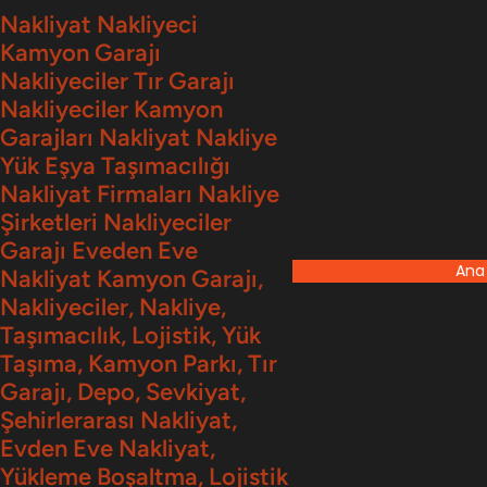
İçeriğe
Nakliyat Nakliyeci
Kamyon Garajı
geç
Nakliyeciler Tır Garajı
Nakliyeciler Kamyon
Garajları Nakliyat Nakliye
Yük Eşya Taşımacılığı
Nakliyat Firmaları Nakliye
Şirketleri Nakliyeciler
Garajı Eveden Eve
Ana
Nakliyat Kamyon Garajı,
Nakliyeciler, Nakliye,
Taşımacılık, Lojistik, Yük
Taşıma, Kamyon Parkı, Tır
Garajı, Depo, Sevkiyat,
Şehirlerarası Nakliyat,
Evden Eve Nakliyat,
Yükleme Boşaltma, Lojistik