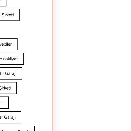
t
 Şirketi
yeciler
e nakliyat
ır Garajı
irketi
er
er Garajı