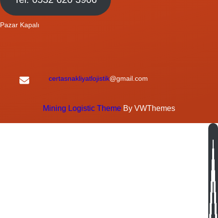
Pazar Kapalı
certasnakliyatlojistik
@gmail.com
Mining Logistic Theme
By VWThemes