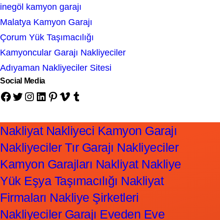
inegöl kamyon garajı
Malatya Kamyon Garajı
Çorum Yük Taşımacılığı
Kamyoncular Garajı Nakliyeciler
Adıyaman Nakliyeciler Sitesi
Social Media
Facebook
Twitter
Instagram
LinkedIn
Pinterest
Vimeo
Tumblr
Nakliyat Nakliyeci Kamyon Garajı
Nakliyeciler Tır Garajı Nakliyeciler
Kamyon Garajları Nakliyat Nakliye
Yük Eşya Taşımacılığı Nakliyat
Firmaları Nakliye Şirketleri
Nakliyeciler Garajı Eveden Eve