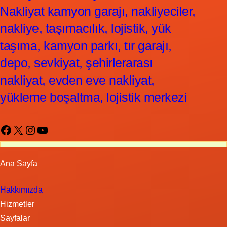
Nakliyat kamyon garajı, nakliyeciler,
nakliye, taşımacılık, lojistik, yük
taşıma, kamyon parkı, tır garajı,
depo, sevkiyat, şehirlerarası
nakliyat, evden eve nakliyat,
yükleme boşaltma, lojistik merkezi
Facebook
X
Instagram
YouTube
Ana Sayfa
Hakkımızda
Hizmetler
Sayfalar