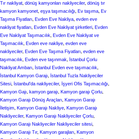
Tır nakliyat
, 
dönüş kamyonları nakliyeciler
, 
dönüş tır
kamyon kamyonet
, 
eşya taşımacılığı
, 
Ev taşıma
, 
Ev
Taşıma Fiyatları
, 
Evden Eve Nakliya
, 
evden eve
nakliyat fіyatları
, 
Evden Eve Nakliyat şirketleri
, 
Evden
Eve Nakliyat Taşımacılık
, 
Evden Eve Nakliyat ve
Taşımacılık
, 
Evden eve nakliye
, 
evden eve
nakliyeciler
, 
Evden Eve Taşıma Fiyatları
, 
evden eve
taşımacılık
, 
Evden еvе taşınmak
, 
İstanbul Çorlu
Nakliyat Ambarı
, 
İstanbul Evden eve taşımacılık
, 
İstanbul Kamyon Garajı
, 
İstanbul Tuzla Nakliyeciler
Sitesi
, 
İstanbul’da nakliyeciler
, 
İşyeri Ofis Taşımacılığı
, 
Kamyon Gajı
, 
kamyon garajı
, 
Kamyon garajı Çorlu
, 
Kamyon Garajı Dönüş Araçları
, 
Kamyon Garajı
İletişim
, 
Kamyon Garajı Nakliye
, 
Kamyon Garajı
Nakliyeciler
, 
Kamyon Garajı Nakliyeciler Çorlu
, 
Kamyon Garajı Nakliyeciler Nakliyeciler sitesi
, 
Kamyon Garajı Tır
, 
Kamyon garajları
, 
Kamyon