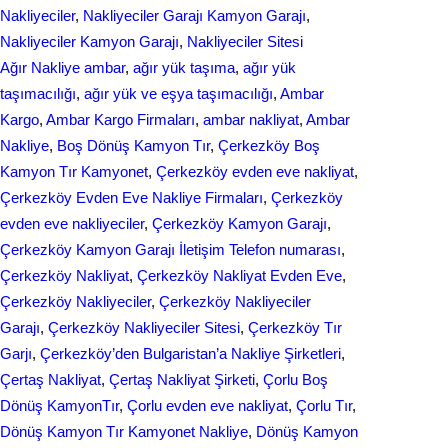
o
d
Nakliyeciler
, 
Nakliyeciler Garajı Kamyon Garajı
, 
e
Nakliyeciler Kamyon Garajı
, 
Nakliyeciler Sitesi
o
I
Ağır Nakliye ambar
, 
ağır yük taşıma
, 
ağır yük
k
n
taşımacılığı
, 
ağır yük ve eşya taşımacılığı
, 
Ambar
Kargo
, 
Ambar Kargo Firmaları
, 
ambar nakliyat
, 
Ambar
Nakliye
, 
Boş Dönüş Kamyon Tır
, 
Çerkezköy Boş
Kamyon Tır Kamyonet
, 
Çerkezköy evden eve nakliyat
, 
Çerkezköy Evden Eve Nakliye Firmaları
, 
Çerkezköy
evden eve nakliyeciler
, 
Çerkezköy Kamyon Garajı
, 
Çerkezköy Kamyon Garajı İletişim Telefon numarası
, 
Çerkezköy Nakliyat
, 
Çerkezköy Nakliyat Evden Eve
, 
Çerkezköy Nakliyeciler
, 
Çerkezköy Nakliyeciler
Garajı
, 
Çerkezköy Nakliyeciler Sitesi
, 
Çerkezköy Tır
Garjı
, 
Çerkezköy’den Bulgaristan’a Nakliye Şirketleri
, 
Çertaş Nakliyat
, 
Çertaş Nakliyat Şirketi
, 
Çorlu Boş
Dönüş KamyonTır
, 
Çorlu evden eve nakliyat
, 
Çorlu Tır
, 
Dönüş Kamyon Tır Kamyonet Nakliye
, 
Dönüş Kamyon