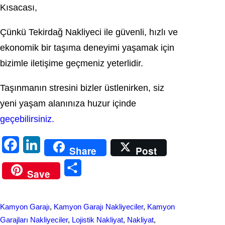
Kısacası,
Çünkü Tekirdağ Nakliyeci ile güvenli, hızlı ve
ekonomik bir taşıma deneyimi yaşamak için
bizimle iletişime geçmeniz yeterlidir.
Taşınmanın stresini bizler üstlenirken, siz
yeni yaşam alanınıza huzur içinde
geçebilirsiniz.
F
L
Share
Post
a
i
S
Save
c
n
h
e
k
a
Kamyon Garajı
, 
Kamyon Garajı Nakliyeciler
, 
Kamyon
b
e
r
Garajları Nakliyeciler
, 
Lojistik Nakliyat
, 
Nakliyat
, 