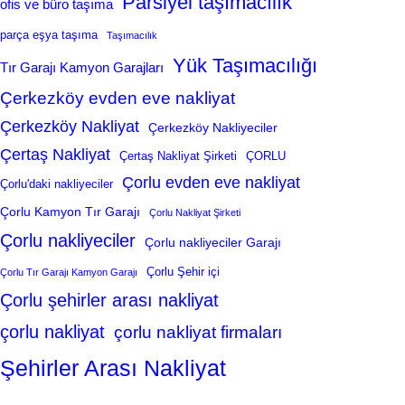
Parsiyel taşımacılık
ofis ve büro taşıma
parça eşya taşıma
Taşımacılık
Yük Taşımacılığı
Tır Garajı Kamyon Garajları
Çerkezköy evden eve nakliyat
Çerkezköy Nakliyat
Çerkezköy Nakliyeciler
Çertaş Nakliyat
Çertaş Nakliyat Şirketi
ÇORLU
Çorlu evden eve nakliyat
Çorlu'daki nakliyeciler
Çorlu Kamyon Tır Garajı
Çorlu Nakliyat Şirketi
Çorlu nakliyeciler
Çorlu nakliyeciler Garajı
Çorlu Şehir içi
Çorlu Tır Garajı Kamyon Garajı
Çorlu şehirler arası nakliyat
çorlu nakliyat
çorlu nakliyat firmaları
Şehirler Arası Nakliyat