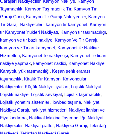
Garajları Nakliyeciler
, 
Kamyon Nakliye
, 
Kamyon
Taşımacılık
, 
Kamyon Taşımacılık Tır
, 
Kamyon Tır
Garajı Çorlu
, 
Kamyon Tır Garajı Nakliyeciler
, 
Kamyon
Tır Garajı Nakliyecileri
, 
kamyon tır kamyonet
, 
Kamyon
tır Kamyonet Yükleri Nakliyatı
, 
Kamyon tır taşımacılığı
, 
kamyon ve tır bazlı nakliye
, 
Kamyon Ve Tır Garajı
, 
kamyon ve Tırları kamyonet
, 
Kamyonet ile Nakliye
Hizmetleri
, 
Kamyonet ile nakliye işi
, 
Kamyonet ile ticari
nakliye yapmak
, 
kamyonet naklici
, 
Kamyonet Nakliye
, 
Karayolu yük taşımacılığı
, 
Keşan şehirlerarası
taşımacılık
, 
Kiralık Tır Kamyon
, 
Kmyoncular
Nakliyeciler
, 
Küçük Nakliye fiyatları
, 
Lojistik Nakliyat
, 
Lojistik nakliye
, 
Lojistik sevkiyat
, 
Lojistik taşımacılık
, 
Lojistik yönetim sistemleri
, 
lowbed taşıma
, 
Nakliyat
, 
Nakliyat Garajı
, 
nakliyat hizmetleri
, 
Nakliyat İlanları ve
Fiyatlandırma
, 
Nakliyat Makina Taşımacılığı
, 
Nakliyat
Nakliyeciler
, 
Nakliyat piatfor
, 
Nakliyeci Garajı
, 
Tekirdağ
Nakliyeci
, 
Tekirdağ Nakliyeci Garajı