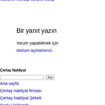
Bir yanıt yazın
Yorum yapabilmek için
oturum açmalısınız
.
Çertaş Nakliyat
Ara
S
Ana sayfa
e
Çertaş nakliyat firması
a
Çertaş Nakliyat Şirketi
r