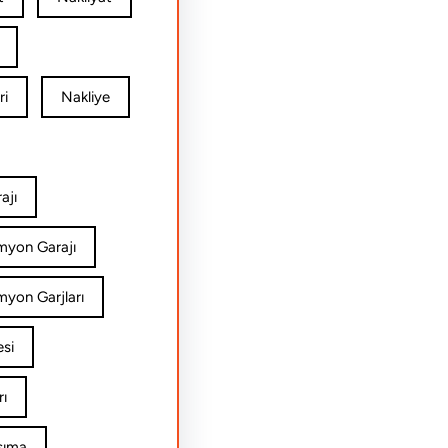
ri
Nakliye
ajı
amyon Garajı
myon Garjları
esi
rı
şıma