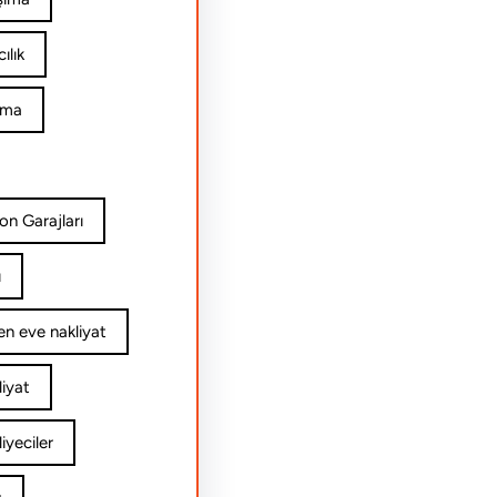
ılık
ıma
on Garajları
ı
n eve nakliyat
iyat
yeciler