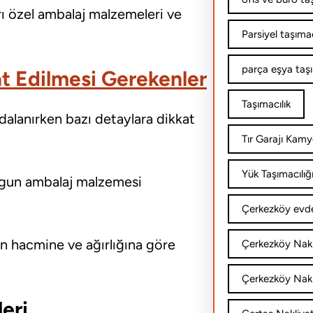
rı özel ambalaj malzemeleri ve
Parsiyel taşımac
parça eşya taş
at Edilmesi Gerekenler
Taşımacılık
alanırken bazı detaylara dikkat
Tır Garajı Kamy
Yük Taşımacılığ
ygun ambalaj malzemesi
Çerkezköy evde
ın hacmine ve ağırlığına göre
Çerkezköy Nakl
Çerkezköy Nakli
eri