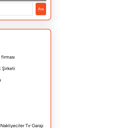
Ara
 firması
 Şirketi
a
akliyeciler Tır Garajı