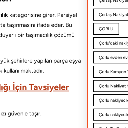
Çertaş Nakliya
ılık
kategorisine girer. Parsiyel
Çertaş Nakliyat
çta taşınmasını ifade eder. Bu
ÇORLU
uyarlı bir taşımacılık çözümü
Çorlu'daki nakli
Çorlu evden ev
üyük şehirlere yapılan parça eşya
 kullanılmaktadır.
Çorlu Kamyon T
ğı İçin Tavsiyeler
Çorlu Nakliyat Ş
Çorlu nakliyecil
ızı güvenle taşır.
Çorlu nakliyecil