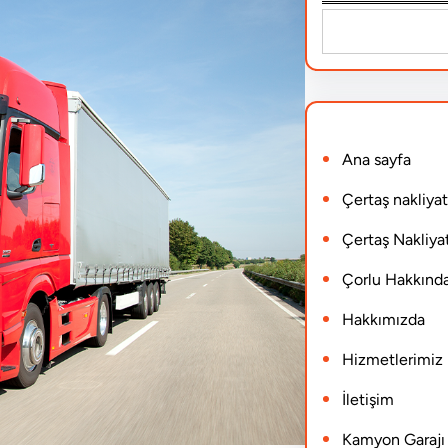
S
e
a
r
Ana sayfa
c
h
Çertaş nakliyat
Çertaş Nakliyat
Çorlu Hakkınd
Hakkımızda
Hizmetlerimiz
İletişim
Kamyon Garajı N