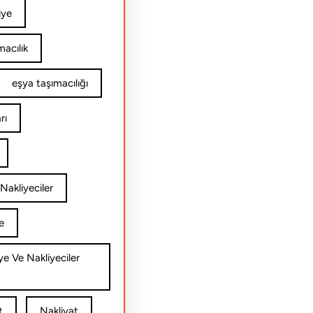
iye
acılık
eşya taşımacılığı
rı
Nakliyeciler
e
ye Ve Nakliyeciler
t
Nakliyat