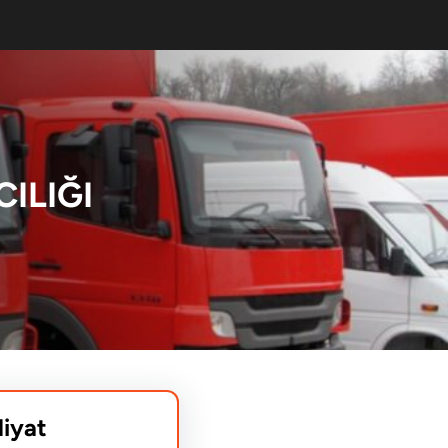
ILIĞI
liyat