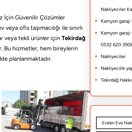
Nakliyeciler 
iz İçin Güvenilir Çözümler
Kamyon garajı 
eya ofis taşımacılığı ile sınırlı
Kamyon garajı 
ar veya tekli ürünler için
Tekirdağ
0532 620 390
. Bu hizmetler, hem bireylerin
Nakliyeciler
lde planlanmaktadır.
Nakliyecilik y
Tekirdağ Hakk
Evden Eve Nakl