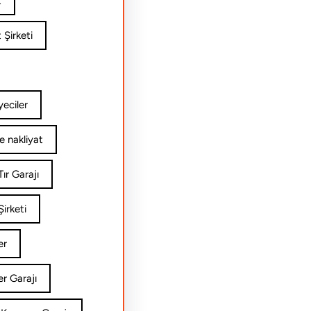
t
 Şirketi
yeciler
e nakliyat
ır Garajı
irketi
er
er Garajı