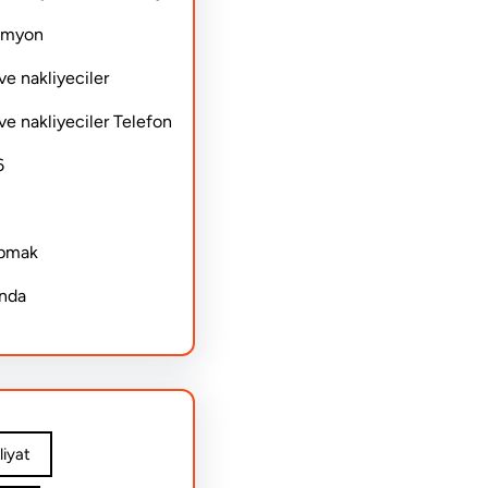
Kamyon
ve nakliyeciler
ve nakliyeciler Telefon
6
apmak
ında
iyat