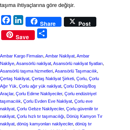
taşıma ihtiyaçlarına göre değişir.
F
L
Share
Post
a
i
S
Save
c
n
h
e
k
a
Ambar Kargo Firmaları
, 
Ambar Nakliyat
, 
Ambar
b
e
r
Nakliye
, 
Asansörlü nakliyat
, 
Asansörlü nakliyat fiyatları
, 
o
d
Asansörlü taşıma hizmetleri
, 
Asansörlü Taşımacılık
, 
e
Çertaş Nakliyat
, 
Çertaş Nakliyat Şirketi
, 
Çorlu
, 
Çorlu
o
I
Ağır Yük
, 
Çorlu ağır yük nakliyat
, 
Çorlu Dönüş/Boş
k
n
Araçlar
, 
Çorlu Edirne Nakliyeciler
, 
Çorlu endüstriyel
taşımacılık
, 
Çorlu Evden Eve Nakliyat
, 
Çorlu eve
nakliyat
, 
Çorlu Gebze Nakliyeciler
, 
Çorlu güvenilir tır
nakliyat
, 
Çorlu hızlı tır taşımacılığı
, 
Dönüş Kamyon Tır
nakliyat
, 
dönüş kamyonları nakliyeciler
, 
dönüş tır