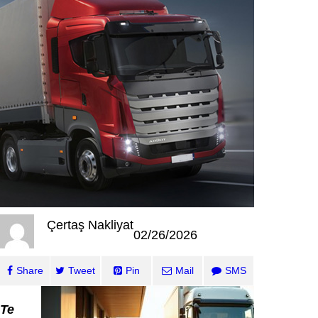
Çertaş Nakliyat
02/26/2026
Share
Tweet
Pin
Mail
SMS
Te