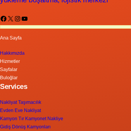
Facebook
X
Instagram
YouTube
Ana Sayfa
Hakkımızda
Hizmetler
Sayfalar
Buloğlar
Services
Nakliyat Taşımacılık
Evden Eve Nakliyat
Kamyon Tır Kamyonet Nakliye
Gidiş Dönüş Kamyonları