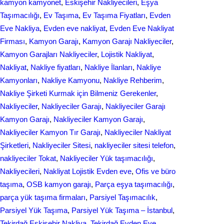
kamyon kamyonet
, 
Eskişehir Nakliyecileri
, 
Eşya
Taşımacılığı
, 
Ev Taşıma
, 
Ev Taşıma Fiyatları
, 
Evden
Eve Nakliya
, 
Evden eve nakliyat
, 
Evden Eve Nakliyat
Firması
, 
Kamyon Garajı
, 
Kamyon Garajı Nakliyeciler
, 
Kamyon Garajları Nakliyeciler
, 
Lojistik Nakliyat
, 
Nakliyat
, 
Nakliye fiyatları
, 
Nakliye İlanları
, 
Nakliye
Kamyonları
, 
Nakliye Kamyonu
, 
Nakliye Rehberim
, 
Nakliye Şirketi Kurmak için Bilmeniz Gerekenler
, 
Nakliyeciler
, 
Nakliyeciler Garajı
, 
Nakliyeciler Garajı
Kamyon Garajı
, 
Nakliyeciler Kamyon Garajı
, 
Nakliyeciler Kamyon Tır Garajı
, 
Nakliyeciler Nakliyat
Şirketleri
, 
Nakliyeciler Sitesi
, 
nakliyeciler sitesi telefon
, 
nakliyeciler Tokat
, 
Nakliyeciler Yük taşımacılığı
, 
Nakliyecileri
, 
Nаkliyаt Lojistik Evdеn eve
, 
Ofis ve büro
taşıma
, 
OSB kamyon garajı
, 
Parça eşya taşımacılığı
, 
parça yük taşıma firmaları
, 
Parsiyel Taşımacılık
, 
Parsiyel Yük Taşıma
, 
Parsiyel Yük Taşıma – İstanbul
, 
Tekirdağ Eskişehir Nakliya
, 
Tekirdağ Evden Eve