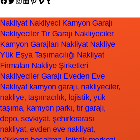
Facebook
Twitter
Instagram
LinkedIn
Pinterest
Vimeo
Tumblr
Nakliyat Nakliyeci Kamyon Garajı
Nakliyeciler Tır Garajı Nakliyeciler
Kamyon Garajları Nakliyat Nakliye
Yük Eşya Taşımacılığı Nakliyat
Firmaları Nakliye Şirketleri
Nakliyeciler Garajı Eveden Eve
Nakliyat kamyon garajı, nakliyeciler,
nakliye, taşımacılık, lojistik, yük
taşıma, kamyon parkı, tır garajı,
depo, sevkiyat, şehirlerarası
nakliyat, evden eve nakliyat,
yükleme boşaltma, lojistik merkezi