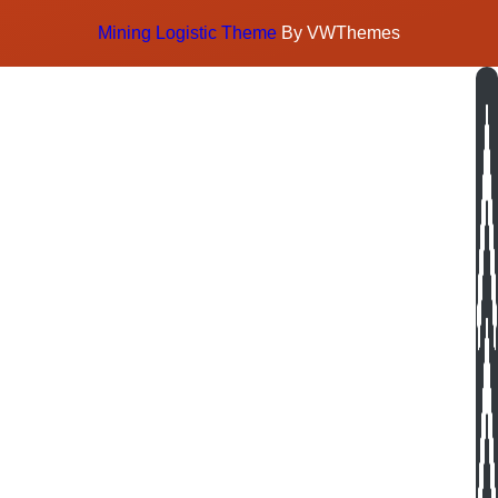
Mining Logistic Theme
By VWThemes