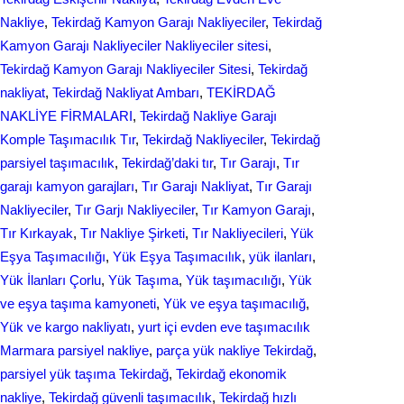
Nakliye
, 
Tekirdağ Kamyon Garajı Nakliyeciler
, 
Tekirdağ
Kamyon Garajı Nakliyeciler Nakliyeciler sitesi
, 
Tekirdağ Kamyon Garajı Nakliyeciler Sitesi
, 
Tekirdağ
nakliyat
, 
Tekirdağ Nakliyat Ambarı
, 
TEKİRDAĞ
NAKLİYE FİRMALARI
, 
Tekirdağ Nakliye Garajı
Komple Taşımacılık Tır
, 
Tekirdağ Nakliyeciler
, 
Tekirdağ
parsiyel taşımacılık
, 
Tekirdağ’daki tır
, 
Tır Garajı
, 
Tır
garajı kamyon garajları
, 
Tır Garajı Nakliyat
, 
Tır Garajı
Nakliyeciler
, 
Tır Garjı Nakliyeciler
, 
Tır Kamyon Garajı
, 
Tır Kırkayak
, 
Tır Nakliye Şirketi
, 
Tır Nakliyecileri
, 
Yük
Eşya Taşımacılığı
, 
Yük Eşya Taşımacılık
, 
yük ilanları
, 
Yük İlanları Çorlu
, 
Yük Taşıma
, 
Yük taşımacılığı
, 
Yük
ve eşya taşıma kamyoneti
, 
Yük ve eşya taşımacılığ
, 
Yük ve kargo nakliyatı
, 
yurt içi evden еvе taşımacılık
Marmara parsiyel nakliye
, 
parça yük nakliye Tekirdağ
, 
parsiyel yük taşıma Tekirdağ
, 
Tekirdağ ekonomik
nakliye
, 
Tekirdağ güvenli taşımacılık
, 
Tekirdağ hızlı