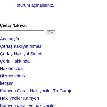
oturum açmalısınız
.
Çertaş Nakliyat
Ara
S
Ana sayfa
e
Çertaş nakliyat firması
a
Çertaş Nakliyat Şirketi
r
Çorlu Hakkında
c
Hakkımızda
h
Hizmetlerimiz
İletişim
Kamyon Garajı Nakliyeciler Tır Garajı
Nakliyeciler Kamyon
Kamyon garajı ve nakliyeciler