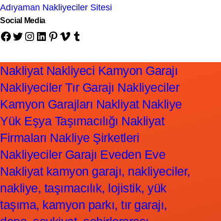
Adıyaman Nakliyeciler Sitesi
Social Media
Facebook
Twitter
Instagram
LinkedIn
Pinterest
Vimeo
Tumblr
Nakliyat Nakliyeci Kamyon Garajı
Nakliyeciler Tır Garajı Nakliyeciler
Kamyon Garajları Nakliyat Nakliye
Yük Eşya Taşımacılığı Nakliyat
Firmaları Nakliye Şirketleri
Nakliyeciler Garajı Eveden Eve
Nakliyat kamyon garajı, nakliyeciler,
nakliye, taşımacılık, lojistik, yük
taşıma, kamyon parkı, tır garajı,