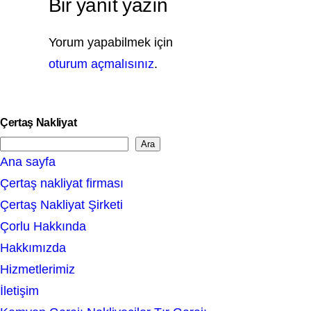
Bir yanıt yazın
Yorum yapabilmek için
oturum açmalısınız
.
Çertaş Nakliyat
Ara
S
Ana sayfa
e
Çertaş nakliyat firması
a
Çertaş Nakliyat Şirketi
r
Çorlu Hakkında
c
Hakkımızda
h
Hizmetlerimiz
İletişim