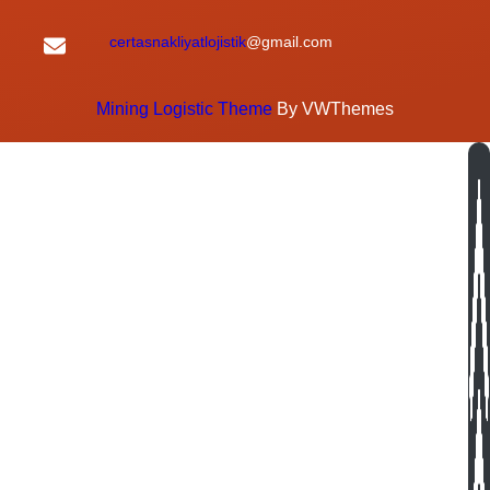
certasnakliyatlojistik
@gmail.com
Mining Logistic Theme
By VWThemes