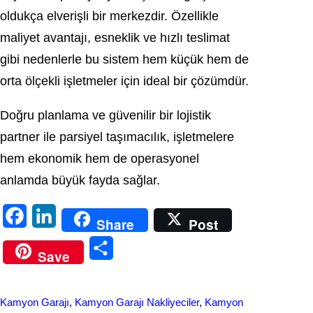
oldukça elverişli bir merkezdir. Özellikle
maliyet avantajı, esneklik ve hızlı teslimat
gibi nedenlerle bu sistem hem küçük hem de
orta ölçekli işletmeler için ideal bir çözümdür.
Doğru planlama ve güvenilir bir lojistik
partner ile parsiyel taşımacılık, işletmelere
hem ekonomik hem de operasyonel
anlamda büyük fayda sağlar.
F
L
Share
Post
a
i
S
Save
c
n
h
e
k
a
Kamyon Garajı
, 
Kamyon Garajı Nakliyeciler
, 
Kamyon
b
e