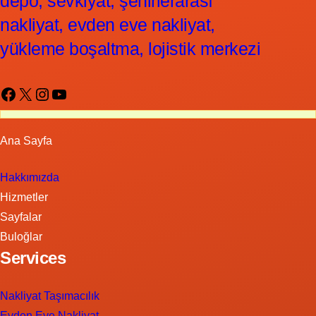
depo, sevkiyat, şehirlerarası
nakliyat, evden eve nakliyat,
yükleme boşaltma, lojistik merkezi
Facebook
X
Instagram
YouTube
Ana Sayfa
Hakkımızda
Hizmetler
Sayfalar
Buloğlar
Services
Nakliyat Taşımacılık
Evden Eve Nakliyat