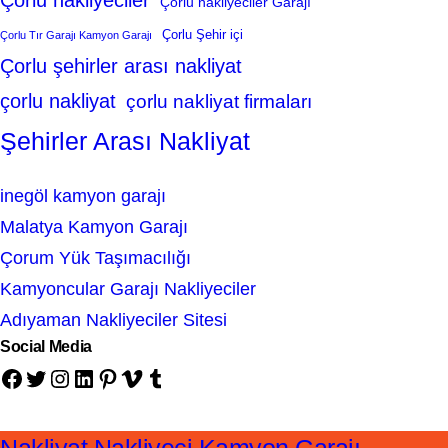
Çorlu nakliyeciler
Çorlu nakliyeciler Garajı
Çorlu Şehir içi
Çorlu Tır Garajı Kamyon Garajı
Çorlu şehirler arası nakliyat
çorlu nakliyat
çorlu nakliyat firmaları
Şehirler Arası Nakliyat
inegöl kamyon garajı
Malatya Kamyon Garajı
Çorum Yük Taşımacılığı
Kamyoncular Garajı Nakliyeciler
Adıyaman Nakliyeciler Sitesi
Social Media
Facebook
Twitter
Instagram
LinkedIn
Pinterest
Vimeo
Tumblr