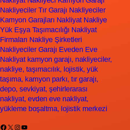
Nakliyat Nakliyeci Kamyon Garajı
Nakliyeciler Tır Garajı Nakliyeciler
Kamyon Garajları Nakliyat Nakliye
Yük Eşya Taşımacılığı Nakliyat
Firmaları Nakliye Şirketleri
Nakliyeciler Garajı Eveden Eve
Nakliyat kamyon garajı, nakliyeciler,
nakliye, taşımacılık, lojistik, yük
taşıma, kamyon parkı, tır garajı,
depo, sevkiyat, şehirlerarası
nakliyat, evden eve nakliyat,
yükleme boşaltma, lojistik merkezi
Facebook
X
Instagram
YouTube