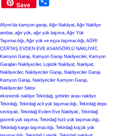
S
Save
c
n
h
e
k
a
Afyon’da kamyon garajı
, 
Ağır Nakliyat
, 
Ağır Nakliye
b
e
r
ambar
, 
ağır yük
, 
ağır yük taşıma
, 
Ağır Yük
o
d
Taşımacılığı
, 
Ağır yük ve eşya taşımacılığı
, 
AĞRI
e
ÇERTAŞ EVDEN EVE ASANSÖRLÜ NAKLİYAT
, 
o
I
Kamyon Garajı
, 
Kamyon Garajı Nakliyeciler
, 
Kamyon
k
n
Garajları Nakliyeciler
, 
Lojistik Nakliyat
, 
Nakliyat
, 
Nakliyeciler
, 
Nakliyeciler Garajı
, 
Nakliyeciler Garajı
Kamyon Garajı
, 
Nakliyeciler Kamyon Garajı
, 
Nakliyeciler Sitesi
ekonomik nakliye Tekirdağ
, 
şehirler arası nakliye
Tekirdağ
, 
Tekirdağ acil yük taşımacılığı
, 
Tekirdağ depo
sevkiyatı
, 
Tekirdağ Evden Eve Nakliyat:
, 
Tekirdağ
güvenli yük taşıma
, 
Tekirdağ hızlı yük taşımacılığı
, 
Tekirdağ kargo taşımacılığı
, 
Tekirdağ küçük yük
taşımacılığı
, 
Tekirdağ Lojistik
, 
Tekirdağ nakliyat
, 