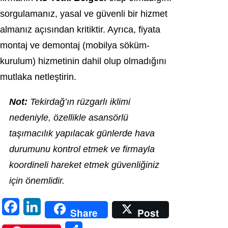
sorgulamanız, yasal ve güvenli bir hizmet
almanız açısından kritiktir. Ayrıca, fiyata
montaj ve demontaj (mobilya söküm-
kurulum) hizmetinin dahil olup olmadığını
mutlaka netleştirin.
Not:
Tekirdağ’ın rüzgarlı iklimi
nedeniyle, özellikle asansörlü
taşımacılık yapılacak günlerde hava
durumunu kontrol etmek ve firmayla
koordineli hareket etmek güvenliğiniz
için önemlidir.
F
L
Share
Post
a
i