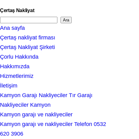
Çertaş Nakliyat
Ara
S
Ana sayfa
e
Çertaş nakliyat firması
a
Çertaş Nakliyat Şirketi
r
Çorlu Hakkında
c
Hakkımızda
h
Hizmetlerimiz
İletişim
Kamyon Garajı Nakliyeciler Tır Garajı
Nakliyeciler Kamyon
Kamyon garajı ve nakliyeciler
Kamyon garajı ve nakliyeciler Telefon 0532
620 3906