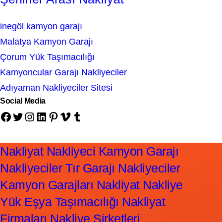
inegöl kamyon garajı
Malatya Kamyon Garajı
Çorum Yük Taşımacılığı
Kamyoncular Garajı Nakliyeciler
Adıyaman Nakliyeciler Sitesi
Social Media
Facebook
Twitter
Instagram
LinkedIn
Pinterest
Vimeo
Tumblr
Nakliyat Nakliyeci Kamyon Garajı
Nakliyeciler Tır Garajı Nakliyeciler
Kamyon Garajları Nakliyat Nakliye
Yük Eşya Taşımacılığı Nakliyat
Firmaları Nakliye Şirketleri