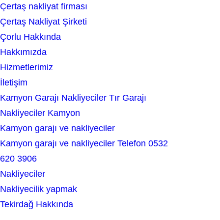
Çertaş nakliyat firması
a
Çertaş Nakliyat Şirketi
r
Çorlu Hakkında
c
Hakkımızda
h
Hizmetlerimiz
İletişim
Kamyon Garajı Nakliyeciler Tır Garajı
Nakliyeciler Kamyon
Kamyon garajı ve nakliyeciler
Kamyon garajı ve nakliyeciler Telefon 0532
620 3906
Nakliyeciler
Nakliyecilik yapmak
Tekirdağ Hakkında