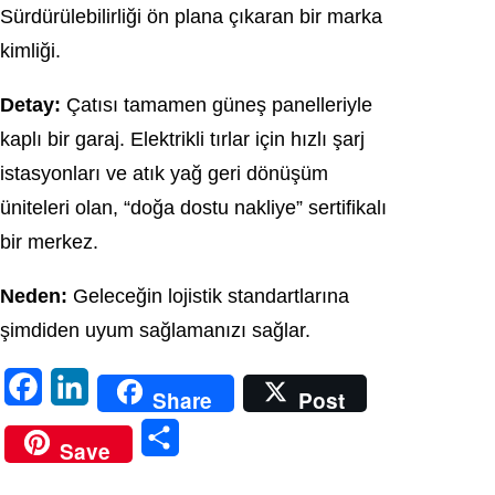
Sürdürülebilirliği ön plana çıkaran bir marka
kimliği.
Detay:
Çatısı tamamen güneş panelleriyle
kaplı bir garaj. Elektrikli tırlar için hızlı şarj
istasyonları ve atık yağ geri dönüşüm
üniteleri olan, “doğa dostu nakliye” sertifikalı
bir merkez.
Neden:
Geleceğin lojistik standartlarına
şimdiden uyum sağlamanızı sağlar.
F
L
Share
Post
a
i
S
Save
c
n
h