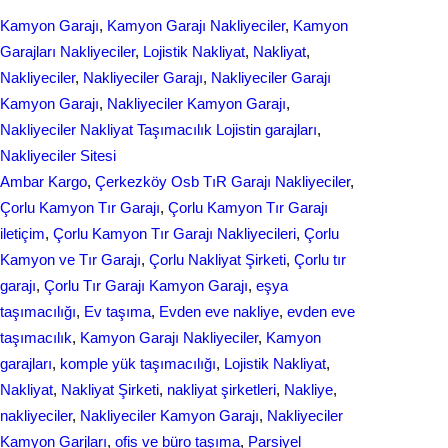
e
k
a
Kamyon Garajı
, 
Kamyon Garajı Nakliyeciler
, 
Kamyon
b
e
r
Garajları Nakliyeciler
, 
Lojistik Nakliyat
, 
Nakliyat
, 
o
d
Nakliyeciler
, 
Nakliyeciler Garajı
, 
Nakliyeciler Garajı
e
Kamyon Garajı
, 
Nakliyeciler Kamyon Garajı
, 
o
I
Nakliyeciler Nakliyat Taşımacılık Lojistin garajları
, 
k
n
Nakliyeciler Sitesi
Ambar Kargo
, 
Çerkezköy Osb TıR Garajı Nakliyeciler
, 
Çorlu Kamyon Tır Garajı
, 
Çorlu Kamyon Tır Garajı
iletiçim
, 
Çorlu Kamyon Tır Garajı Nakliyecileri
, 
Çorlu
Kamyon ve Tır Garajı
, 
Çorlu Nakliyat Şirketi
, 
Çorlu tır
garajı
, 
Çorlu Tır Garajı Kamyon Garajı
, 
eşya
taşımacılığı
, 
Ev taşıma
, 
Evden eve nakliye
, 
evden eve
taşımacılık
, 
Kamyon Garajı Nakliyeciler
, 
Kamyon
garajları
, 
komple yük taşımacılığı
, 
Lojistik Nakliyat
, 
Nakliyat
, 
Nakliyat Şirketi
, 
nakliyat şirketleri
, 
Nakliye
, 
nakliyeciler
, 
Nakliyeciler Kamyon Garajı
, 
Nakliyeciler
Kamyon Garjları
, 
ofis ve büro taşıma
, 
Parsiyel