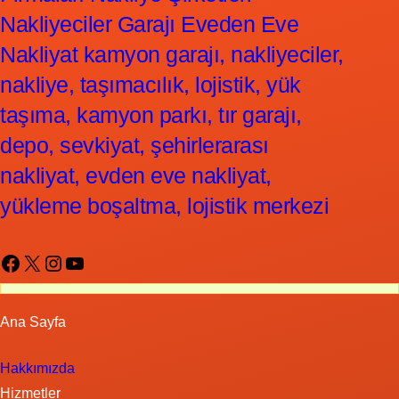
Nakliyeciler Garajı Eveden Eve
Nakliyat kamyon garajı, nakliyeciler,
nakliye, taşımacılık, lojistik, yük
taşıma, kamyon parkı, tır garajı,
depo, sevkiyat, şehirlerarası
nakliyat, evden eve nakliyat,
yükleme boşaltma, lojistik merkezi
Facebook
X
Instagram
YouTube
Ana Sayfa
Hakkımızda
Hizmetler