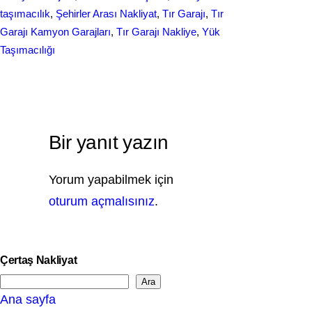
taşımacılık
, 
Şehirler Arası Nakliyat
, 
Tır Garajı
, 
Tır
Garajı Kamyon Garajları
, 
Tır Garajı Nakliye
, 
Yük
Taşımacılığı
Bir yanıt yazın
Yorum yapabilmek için
oturum açmalısınız
.
Çertaş Nakliyat
Ara
S
Ana sayfa
e