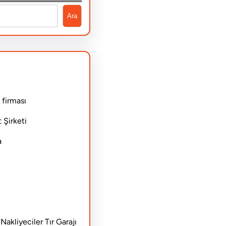
Ara
 firması
 Şirketi
a
akliyeciler Tır Garajı