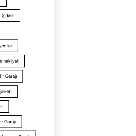
t
 Şirketi
yeciler
e nakliyat
ır Garajı
irketi
er
er Garajı