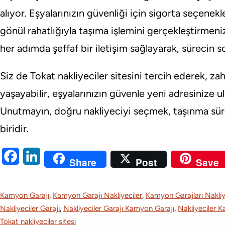
alıyor. Eşyalarınızın güvenliği için sigorta seçenek
gönül rahatlığıyla taşıma işlemini gerçekleştirmeni
her adımda şeffaf bir iletişim sağlayarak, sürecin so
Siz de Tokat nakliyeciler sitesini tercih ederek, z
yaşayabilir, eşyalarınızın güvenle yeni adresinize ul
Unutmayın, doğru nakliyeciyi seçmek, taşınma sür
biridir.
F
L
Share
Post
Save
a
i
c
n
Kamyon Garajı
, 
Kamyon Garajı Nakliyeciler
, 
Kamyon Garajları Nakliy
e
k
Nakliyeciler Garajı
, 
Nakliyeciler Garajı Kamyon Garajı
, 
Nakliyeciler 
Tokat nakliyeciler sitesi
b
e