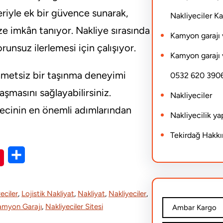
leriyle ek bir güvence sunarak,
Nakliyeciler 
ze imkân tanıyor. Nakliye sırasında
Kamyon garajı 
runsuz ilerlemesi için çalışıyor.
Kamyon garajı 
ahmetsiz bir taşınma deneyimi
0532 620 390
aşmasını sağlayabilirsiniz.
Nakliyeciler
ecinin en önemli adımlarından
Nakliyecilik y
Tekirdağ Hakk
S
h
a
eciler
, 
Lojistik Nakliyat
, 
Nakliyat
, 
Nakliyeciler
, 
r
Kamyon Garajı
, 
Nakliyeciler Sitesi
Ambar Kargo
e