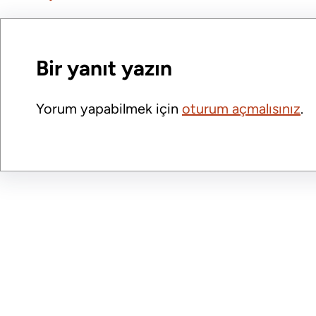
o
d
o
I
Bir yanıt yazın
k
n
Yorum yapabilmek için
oturum açmalısınız
.