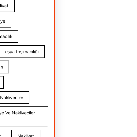
iyat
iye
acılık
eşya taşımacılığı
rı
Nakliyeciler
ye Ve Nakliyeciler
t
Nakliyat