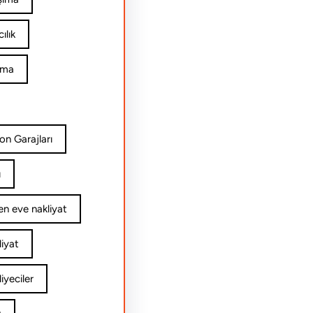
ılık
ıma
on Garajları
ı
n eve nakliyat
iyat
yeciler