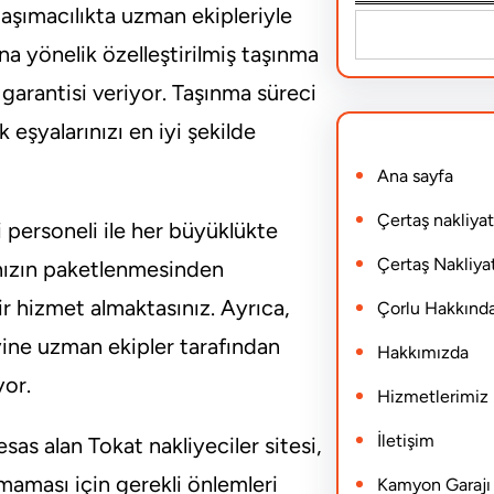
ı taşımacılıkta uzman ekipleriyle
S
ına yönelik özelleştirilmiş taşınma
e
a garantisi veriyor. Taşınma süreci
a
 eşyalarınızı en iyi şekilde
r
Ana sayfa
c
h
Çertaş nakliyat
i personeli ile her büyüklükte
Çertaş Nakliyat
rınızın paketlenmesinden
r hizmet almaktasınız. Ayrıca,
Çorlu Hakkınd
yine uzman ekipler tarafından
Hakkımızda
yor.
Hizmetlerimiz
İletişim
as alan Tokat nakliyeciler sitesi,
maması için gerekli önlemleri
Kamyon Garajı N