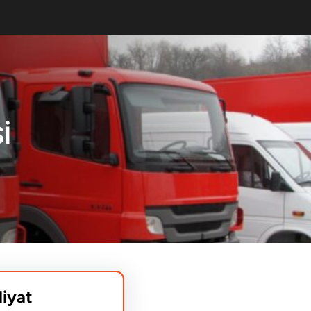
I
liyat