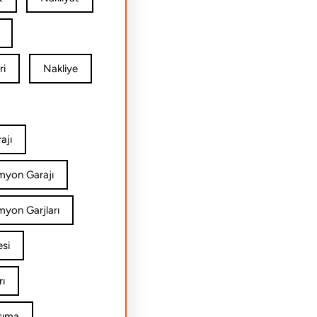
ri
Nakliye
ajı
amyon Garajı
myon Garjları
esi
rı
şıma