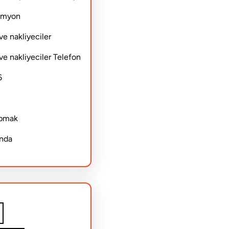
Kamyon
ve nakliyeciler
ve nakliyeciler Telefon
6
apmak
ında