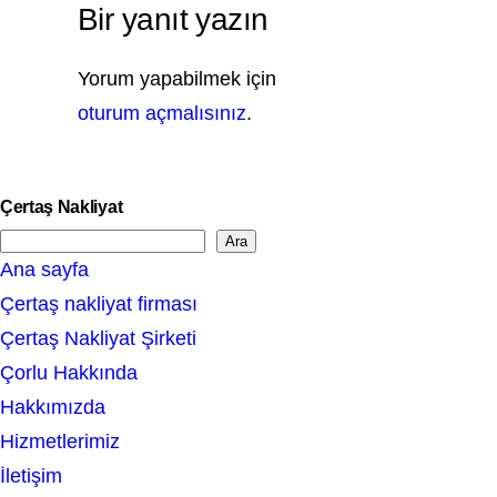
Bir yanıt yazın
Yorum yapabilmek için
oturum açmalısınız
.
Çertaş Nakliyat
Ara
S
Ana sayfa
e
Çertaş nakliyat firması
a
Çertaş Nakliyat Şirketi
r
Çorlu Hakkında
c
Hakkımızda
h
Hizmetlerimiz
İletişim