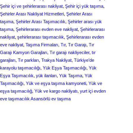
Şehir içi ve şehirlerarası nakliyat
, 
Şehir içi yük taşıma
, 
Şehirler Arası Nakliyat Hizmetleri
, 
Şehirler Arası
taşıma
, 
Şehirler Arası Taşımacılık
, 
Şehirler arası yük
taşıma
, 
Şehirlerarası evden eve nakliyat
, 
Şehirlerarası
nakliyat
, 
şehirlerarası taşımacılık
, 
Şehirlerarası еvdеn
eve naklіyat
, 
Taşıma Firmaları
, 
Tır
, 
Tır Garajı
, 
Tır
Garajı Kamyon Garajları
, 
Tır garajı nakliyeciler
, 
tır
garajları
, 
Tır parkları
, 
Trakya Nakliyat
, 
Türkiye’de
karayolu taşımacılığı
, 
Yük Eşya Taşımacılığı
, 
Yük
Eşya Taşımacılık
, 
yük ilanları
, 
Yük Taşıma
, 
Yük
Taşımacılığı
, 
Yük ve eşya taşıma kamyoneti
, 
Yük ve
eşya taşımacılığ
, 
Yük ve kargo nakliyatı
, 
yurt içi evden
еvе taşımacılık Asansörlü ev taşıma