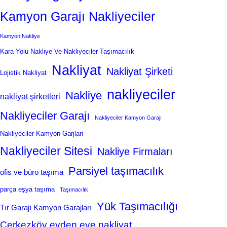
Kamyon Garajı Nakliyeciler
Kamyon Nakliye
Kara Yolu Nakliye Ve Nakliyeciler Taşımacılık
Nakliyat
Nakliyat Şirketi
Lojistik Nakliyat
nakliyeciler
Nakliye
nakliyat şirketleri
Nakliyeciler Garajı
Nakliyeciler Kamyon Garajı
Nakliyeciler Kamyon Garjları
Nakliyeciler Sitesi
Nakliye Firmaları
Parsiyel taşımacılık
ofis ve büro taşıma
parça eşya taşıma
Taşımacılık
Yük Taşımacılığı
Tır Garajı Kamyon Garajları
Çerkezköy evden eve nakliyat