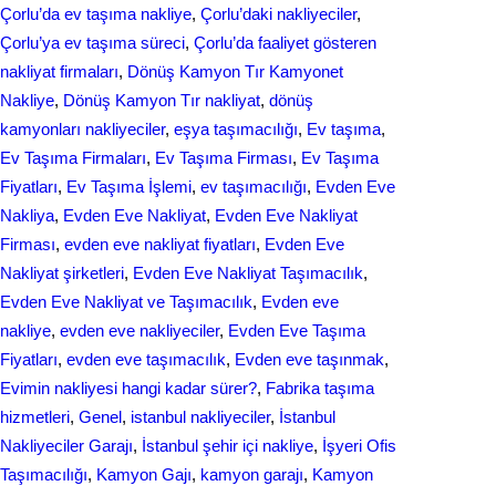
Çorlu’da ev taşıma nakliye
, 
Çorlu’daki nakliyeciler
, 
Çorlu’ya ev taşıma süreci
, 
Çorlu’da faaliyet gösteren
nakliyat firmaları
, 
Dönüş Kamyon Tır Kamyonet
Nakliye
, 
Dönüş Kamyon Tır nakliyat
, 
dönüş
kamyonları nakliyeciler
, 
eşya taşımacılığı
, 
Ev taşıma
, 
Ev Taşıma Firmaları
, 
Ev Taşıma Firması
, 
Ev Taşıma
Fiyatları
, 
Ev Taşıma İşlemi
, 
ev taşımacılığı
, 
Evden Eve
Nakliya
, 
Evden Eve Nakliyat
, 
Evden Eve Nakliyat
Firması
, 
evden eve nakliyat fіyatları
, 
Evden Eve
Nakliyat şirketleri
, 
Evden Eve Nakliyat Taşımacılık
, 
Evden Eve Nakliyat ve Taşımacılık
, 
Evden eve
nakliye
, 
evden eve nakliyeciler
, 
Evden Eve Taşıma
Fiyatları
, 
evden eve taşımacılık
, 
Evden еvе taşınmak
, 
Evіmіn naklіyеsі hangi kadar ѕürer?
, 
Fabrika taşıma
hizmetleri
, 
Genel
, 
istanbul nakliyeciler
, 
İstanbul
Nakliyeciler Garajı
, 
İstanbul şehir içi nakliye
, 
İşyeri Ofis
Taşımacılığı
, 
Kamyon Gajı
, 
kamyon garajı
, 
Kamyon