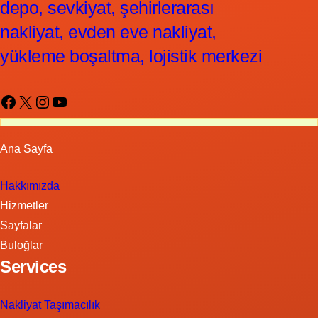
depo, sevkiyat, şehirlerarası
nakliyat, evden eve nakliyat,
yükleme boşaltma, lojistik merkezi
Facebook
X
Instagram
YouTube
Ana Sayfa
Hakkımızda
Hizmetler
Sayfalar
Buloğlar
Services
Nakliyat Taşımacılık