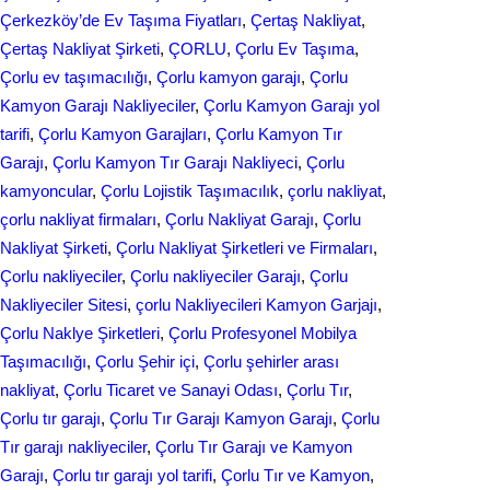
Çerkezköy’de Ev Taşıma Fiyatları
, 
Çertaş Nakliyat
, 
Çertaş Nakliyat Şirketi
, 
ÇORLU
, 
Çorlu Ev Taşıma
, 
Çorlu ev taşımacılığı
, 
Çorlu kamyon garajı
, 
Çorlu
Kamyon Garajı Nakliyeciler
, 
Çorlu Kamyon Garajı yol
tarifi
, 
Çorlu Kamyon Garajları
, 
Çorlu Kamyon Tır
Garajı
, 
Çorlu Kamyon Tır Garajı Nakliyeci
, 
Çorlu
kamyoncular
, 
Çorlu Lojistik Taşımacılık
, 
çorlu nakliyat
, 
çorlu nakliyat firmaları
, 
Çorlu Nakliyat Garajı
, 
Çorlu
Nakliyat Şirketi
, 
Çorlu Nakliyat Şirketleri ve Firmaları
, 
Çorlu nakliyeciler
, 
Çorlu nakliyeciler Garajı
, 
Çorlu
Nakliyeciler Sitesi
, 
çorlu Nakliyecileri Kamyon Garjajı
, 
Çorlu Naklye Şirketleri
, 
Çorlu Profesyonel Mobilya
Taşımacılığı
, 
Çorlu Şehir içi
, 
Çorlu şehirler arası
nakliyat
, 
Çorlu Ticaret ve Sanayi Odası
, 
Çorlu Tır
, 
Çorlu tır garajı
, 
Çorlu Tır Garajı Kamyon Garajı
, 
Çorlu
Tır garajı nakliyeciler
, 
Çorlu Tır Garajı ve Kamyon
Garajı
, 
Çorlu tır garajı yol tarifi
, 
Çorlu Tır ve Kamyon
, 