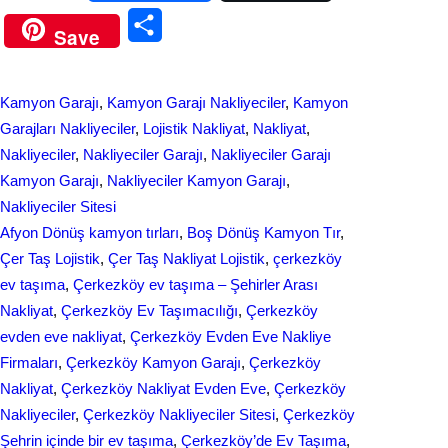
a
i
S
Save
c
n
h
e
k
a
Kamyon Garajı
, 
Kamyon Garajı Nakliyeciler
, 
Kamyon
b
e
r
Garajları Nakliyeciler
, 
Lojistik Nakliyat
, 
Nakliyat
, 
o
d
Nakliyeciler
, 
Nakliyeciler Garajı
, 
Nakliyeciler Garajı
e
Kamyon Garajı
, 
Nakliyeciler Kamyon Garajı
, 
o
I
Nakliyeciler Sitesi
k
n
Afyon Dönüş kamyon tırları
, 
Boş Dönüş Kamyon Tır
, 
Çer Taş Lojistik
, 
Çer Taş Nakliyat Lojistik
, 
çerkezköy
ev taşıma
, 
Çerkezköy ev taşıma – Şehirler Arası
Nakliyat
, 
Çerkezköy Ev Taşımacılığı
, 
Çerkezköy
evden eve nakliyat
, 
Çerkezköy Evden Eve Nakliye
Firmaları
, 
Çerkezköy Kamyon Garajı
, 
Çerkezköy
Nakliyat
, 
Çerkezköy Nakliyat Evden Eve
, 
Çerkezköy
Nakliyeciler
, 
Çerkezköy Nakliyeciler Sitesi
, 
Çerkezköy
Şehrin içinde bir ev taşıma
, 
Çerkezköy’de Ev Taşıma
, 