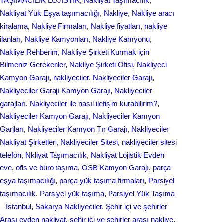
TAŞIMACILIK LOJİSTİK
, 
Nakliyat Taşımacılık
, 
Nakliyat Yük Eşya taşımacılığı
, 
Nakliye
, 
Nakliye aracı
kiralama
, 
Nakliye Firmaları
, 
Nakliye fiyatları
, 
nakliye
ilanları
, 
Nakliye Kamyonları
, 
Nakliye Kamyonu
, 
Nakliye Rehberim
, 
Nakliye Şirketi Kurmak için
Bilmeniz Gerekenler
, 
Nakliye Şirketi Ofisi
, 
Nakliyeci
Kamyon Garajı
, 
nakliyeciler
, 
Nakliyeciler Garajı
, 
Nakliyeciler Garajı Kamyon Garajı
, 
Nakliyeciler
garajları
, 
Nakliyeciler ile nasıl iletişim kurabilirim?
, 
Nakliyeciler Kamyon Garajı
, 
Nakliyeciler Kamyon
Garjları
, 
Nakliyeciler Kamyon Tır Garajı
, 
Nakliyeciler
Nakliyat Şirketleri
, 
Nakliyeciler Sitesi
, 
nakliyeciler sitesi
telefon
, 
Nkliyat Taşımacılık
, 
Nаkliyаt Lojistik Evdеn
eve
, 
ofis ve büro taşıma
, 
OSB Kamyon Garajı
, 
parça
eşya taşımacılığı
, 
parça yük taşıma firmaları
, 
Parsiyel
taşımacılık
, 
Parsiyel yük taşıma
, 
Parsiyel Yük Taşıma
– İstanbul
, 
Sakarya Nakliyeciler
, 
Şehir içi ve şehirler
Arası evden nakliyat
, 
şehir içi ve şehirler arası nakliye
, 