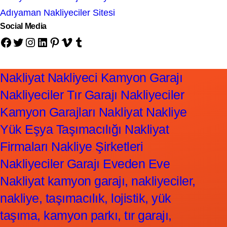
Adıyaman Nakliyeciler Sitesi
Social Media
Facebook
Twitter
Instagram
LinkedIn
Pinterest
Vimeo
Tumblr
Nakliyat Nakliyeci Kamyon Garajı
Nakliyeciler Tır Garajı Nakliyeciler
Kamyon Garajları Nakliyat Nakliye
Yük Eşya Taşımacılığı Nakliyat
Firmaları Nakliye Şirketleri
Nakliyeciler Garajı Eveden Eve
Nakliyat kamyon garajı, nakliyeciler,
nakliye, taşımacılık, lojistik, yük
taşıma, kamyon parkı, tır garajı,