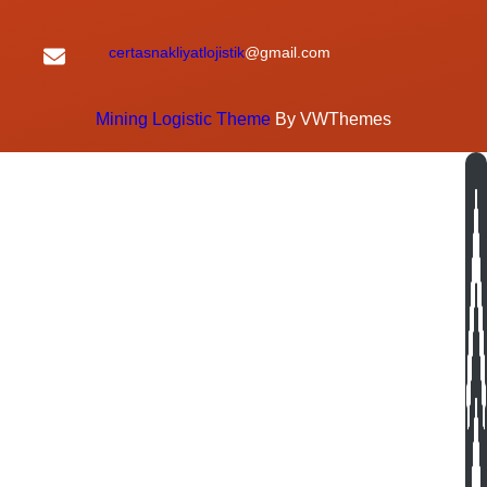
certasnakliyatlojistik
@gmail.com
Mining Logistic Theme
By VWThemes