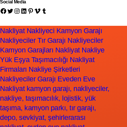
Social Media
Facebook
Twitter
Instagram
LinkedIn
Pinterest
Vimeo
Tumblr
Nakliyat Nakliyeci Kamyon Garajı
Nakliyeciler Tır Garajı Nakliyeciler
Kamyon Garajları Nakliyat Nakliye
Yük Eşya Taşımacılığı Nakliyat
Firmaları Nakliye Şirketleri
Nakliyeciler Garajı Eveden Eve
Nakliyat kamyon garajı, nakliyeciler,
nakliye, taşımacılık, lojistik, yük
taşıma, kamyon parkı, tır garajı,
depo, sevkiyat, şehirlerarası