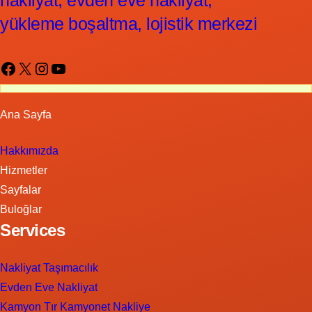
nakliyat, evden eve nakliyat,
yükleme boşaltma, lojistik merkezi
Facebook
X
Instagram
YouTube
Ana Sayfa
Hakkımızda
Hizmetler
Sayfalar
Buloğlar
Services
Nakliyat Taşımacılık
Evden Eve Nakliyat
Kamyon Tır Kamyonet Nakliye