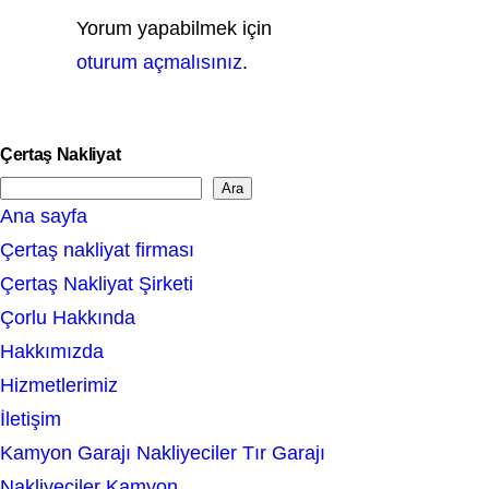
Yorum yapabilmek için
oturum açmalısınız
.
Çertaş Nakliyat
Ara
S
Ana sayfa
e
Çertaş nakliyat firması
a
Çertaş Nakliyat Şirketi
r
Çorlu Hakkında
c
Hakkımızda
h
Hizmetlerimiz
İletişim
Kamyon Garajı Nakliyeciler Tır Garajı
Nakliyeciler Kamyon