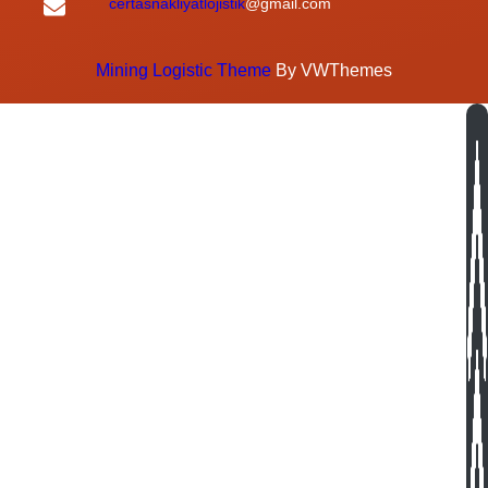
certasnakliyatlojistik
@gmail.com
Mining Logistic Theme
By VWThemes