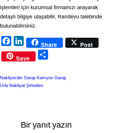
işlemleri için kurumsal firmamızı arayarak
detaylı bilgiye ulaşabilir, Randevu talebinde
bulunabilirsiniz.
F
L
Share
Post
a
i
S
Save
c
n
h
e
k
a
Nakliyeciler Garajı Kamyon Garajı
b
e
r
Urla Nakliyat Şirketleri
o
d
e
o
I
k
n
Bir yanıt yazın