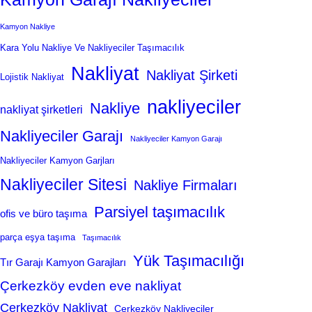
Kamyon Nakliye
Kara Yolu Nakliye Ve Nakliyeciler Taşımacılık
Nakliyat
Nakliyat Şirketi
Lojistik Nakliyat
nakliyeciler
Nakliye
nakliyat şirketleri
Nakliyeciler Garajı
Nakliyeciler Kamyon Garajı
Nakliyeciler Kamyon Garjları
Nakliyeciler Sitesi
Nakliye Firmaları
Parsiyel taşımacılık
ofis ve büro taşıma
parça eşya taşıma
Taşımacılık
Yük Taşımacılığı
Tır Garajı Kamyon Garajları
Çerkezköy evden eve nakliyat
Çerkezköy Nakliyat
Çerkezköy Nakliyeciler