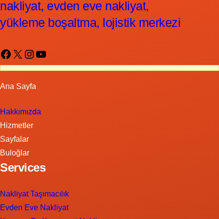
nakliyat, evden eve nakliyat,
yükleme boşaltma, lojistik merkezi
Facebook
X
Instagram
YouTube
Ana Sayfa
Hakkımızda
Hizmetler
Sayfalar
Buloğlar
Services
Nakliyat Taşımacılık
Evden Eve Nakliyat