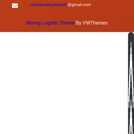
certasnakliyatlojistik
@gmail.com
Mining Logistic Theme
By VWThemes