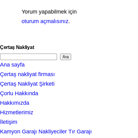
Yorum yapabilmek için
oturum açmalısınız
.
Çertaş Nakliyat
Ara
S
Ana sayfa
e
Çertaş nakliyat firması
a
Çertaş Nakliyat Şirketi
r
Çorlu Hakkında
c
Hakkımızda
h
Hizmetlerimiz
İletişim
Kamyon Garajı Nakliyeciler Tır Garajı