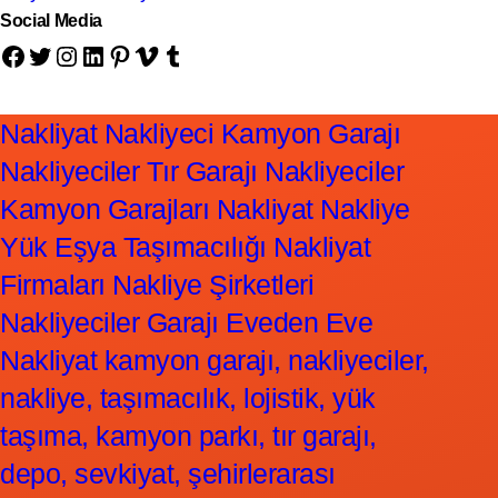
Social Media
Facebook
Twitter
Instagram
LinkedIn
Pinterest
Vimeo
Tumblr
Nakliyat Nakliyeci Kamyon Garajı
Nakliyeciler Tır Garajı Nakliyeciler
Kamyon Garajları Nakliyat Nakliye
Yük Eşya Taşımacılığı Nakliyat
Firmaları Nakliye Şirketleri
Nakliyeciler Garajı Eveden Eve
Nakliyat kamyon garajı, nakliyeciler,
nakliye, taşımacılık, lojistik, yük
taşıma, kamyon parkı, tır garajı,
depo, sevkiyat, şehirlerarası