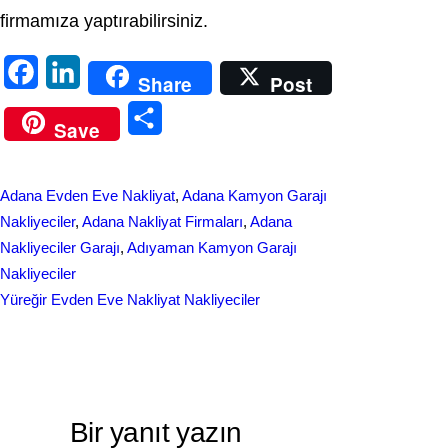
firmamıza yaptırabilirsiniz.
F
L
Share
Post
a
i
S
Save
c
n
h
e
k
a
Adana Evden Eve Nakliyat
, 
Adana Kamyon Garajı
b
e
r
Nakliyeciler
, 
Adana Nakliyat Firmaları
, 
Adana
o
d
Nakliyeciler Garajı
, 
Adıyaman Kamyon Garajı
e
Nakliyeciler
o
I
Yüreğir Evden Eve Nakliyat Nakliyeciler
k
n
Bir yanıt yazın